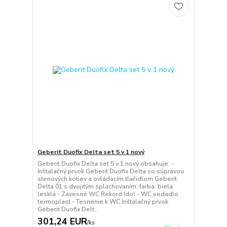
Geberit Duofix Delta set 5 v 1 nový
Geberit Duofix Delta set 5 v 1 nový obsahuje: -
Inštalačný prvok Geberit Duofix Delta so súpravou
stenových kotiev a ovládacím tlačidlom Geberit
Delta 01 s dvojitým splachovaním, farba: biela
lesklá - Závesné WC Rekord Idol - WC sedadlo
termoplast - Tesnenie k WC Inštalačný prvok
Geberit Duofix Delt...
301,24 EUR
/
ks