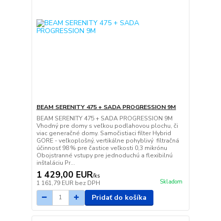
BEAM SERENITY 475 + SADA PROGRESSION 9M
BEAM SERENITY 475 + SADA PROGRESSION 9M
Vhodný pre domy s veľkou podlahovou plochu, či
viac generačné domy. Samočistiaci filter Hybrid
GORE - veľkoplošný, vertikálne pohyblivý filtračná
účinnosť 98 % pre častice veľkosti 0,3 mikrónu
Obojstranné vstupy pre jednoduchú a flexibilnú
inštaláciu Pr...
1 429,00 EUR
/
ks
Skladom
1 161,79 EUR
bez DPH
Pridať do košíka