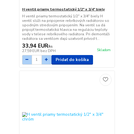
H ventil priamy termostatický 1/2" x 3/4" biely
H ventil priamy termostatický 1/2" x 3/4" biely H
ventil slúži na pripojenie rebríkových radiátorov so
spodným stredovým pripojením. Na ventil sa dá
pripojiť termostatická hlavica na reguláciu teploty
vody v telese rebríkového radiátora. Pri demontáži
radiátora sa ventilom dajú uzatvoriť prívod t...
33,94 EUR
/
ks
Skladom
27,59 EUR
bez DPH
Pridať do košíka