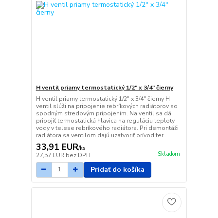
H ventil priamy termostatický 1/2" x 3/4" čierny
H ventil priamy termostatický 1/2" x 3/4" čierny H
ventil slúži na pripojenie rebríkových radiátorov so
spodným stredovým pripojením. Na ventil sa dá
pripojiť termostatická hlavica na reguláciu teploty
vody v telese rebríkového radiátora. Pri demontáži
radiátora sa ventilom dajú uzatvoriť prívod ter...
33,91 EUR
/
ks
Skladom
27,57 EUR
bez DPH
Pridať do košíka