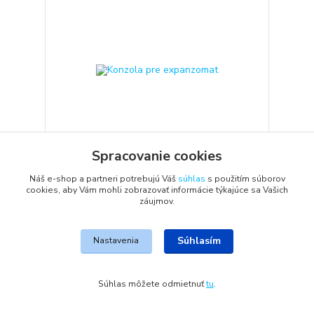
Spracovanie cookies
Náš e-shop a partneri potrebujú Váš
súhlas
s použitím súborov
Konzola pre expanzomat
cookies, aby Vám mohli zobrazovať informácie týkajúce sa Vašich
Konzola pre expanzomat regulovateľná s
záujmov.
montážnym príslušenstvom. Vhodná pre upevnenie
expanzomatov s priemerom závitu pripojenia na
konzolu 3/4.
Súhlasím
Nastavenia
10,00 EUR
/
ks
Skladom
8,13 EUR
bez DPH
Pridať do košíka
Súhlas môžete odmietnuť
tu
.