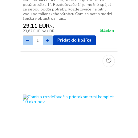
okruhov 3/4 Eurokonus, neobsahuje ukončenie -
použite zátku 1". Rozdeľovače 1" je možné spájať
za sebou podľa potreby. Rozdeľovače na pitnú
vodu od talianskeho výrobcu Comisa patria medzi
špičku v oblasti sanitár...
29,11 EUR
/
ks
Skladom
23,67 EUR
bez DPH
Pridať do košíka