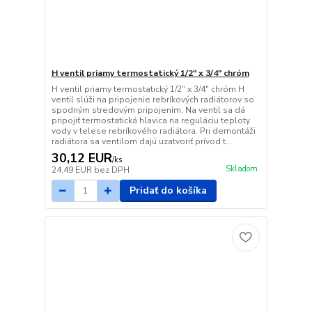
H ventil priamy termostatický 1/2" x 3/4" chróm
H ventil priamy termostatický 1/2" x 3/4" chróm H
ventil slúži na pripojenie rebríkových radiátorov so
spodným stredovým pripojením. Na ventil sa dá
pripojiť termostatická hlavica na reguláciu teploty
vody v telese rebríkového radiátora. Pri demontáži
radiátora sa ventilom dajú uzatvoriť prívod t...
30,12 EUR
/
ks
Skladom
24,49 EUR
bez DPH
Pridať do košíka