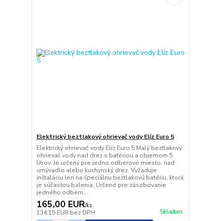
Elektrický beztlakový ohrievač vody Elíz Euro 5
Elektrický ohrievač vody Elíz Euro 5 Malý beztlakový
ohrievač vody nad drez s batériou a objemom 5
litrov. Je určený pre jedno odberové miesto, nad
umývadlo alebo kuchynský drez. Vyžaduje
inštaláciu len na špeciálnu beztlakovú batériu, ktorá
je súčasťou balenia. Určené pre zásobovanie
jedného odbern...
165,00 EUR
/
ks
Skladom
134,15 EUR
bez DPH