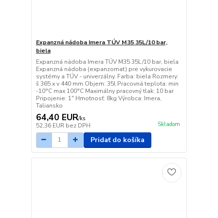
Expanzná nádoba Imera TÚV M35 35L/10 bar,
biela
Expanzná nádoba Imera TÚV M35 35L/10 bar, biela
Expanzná nádoba (expanzomat) pre vykurovacie
systémy a TÚV - univerzálny. Farba: biela Rozmery:
š 365 x v 440 mm Objem: 35l Pracovná teplota: min
-10°C max 100°C Maximálny pracovný tlak: 10 bar
Pripojenie: 1" Hmotnosť: 8kg Výrobca: Imera,
Taliansko
64,40 EUR
/
ks
Skladom
52,36 EUR
bez DPH
Pridať do košíka