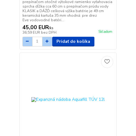
prepínačom otočné výtokové ramienko vyťahovacia
sprcha dĺžka cca 60 cm s prepínačom prúdu vody
KLASIK a DÁŽĎ celková výška batérie je 49 cm
keramická kartuša 35 mm vhodná: pre drez
Eve vodovodné batéri...
45,00 EUR
/
ks
Skladom
36,59 EUR
bez DPH
Pridať do košíka