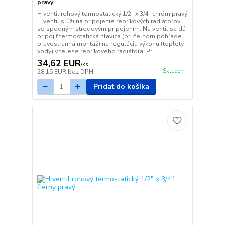
pravý
H ventil rohový termostatický 1/2" x 3/4" chróm pravý
H ventil slúži na pripojenie rebríkových radiátorov
so spodným stredovým pripojením. Na ventil sa dá
pripojiť termostatická hlavica (pri čelnom pohľade
pravostranná montáž) na reguláciu výkonu (teploty
vody) v telese rebríkového radiátora. Pri...
34,62 EUR
/
ks
Skladom
28,15 EUR
bez DPH
Pridať do košíka