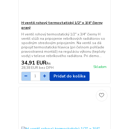
H ventil rohový termostatický 1/2" x 3/4" čierny
pravý
H ventil rohový termostatický 1/2" x 3/4" čierny H
ventil slúži na pripojenie rebríkových radiátorov so
spodným stredovým pripojením. Na ventil sa dá
pripojiť termostatická hlavica (pri čelnom pohľade
pravostranná montáž) na reguláciu výkonu (teploty
vody) v telese rebríkového radiátora. Pri demo...
34,91 EUR
/
ks
Skladom
28,38 EUR
bez DPH
Pridať do košíka