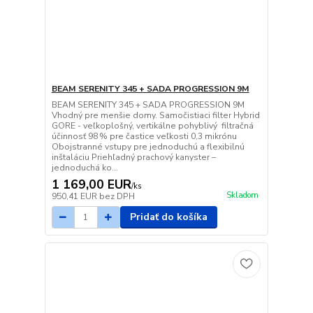
BEAM SERENITY 345 + SADA PROGRESSION 9M
BEAM SERENITY 345 + SADA PROGRESSION 9M
Vhodný pre menšie domy. Samočistiaci filter Hybrid
GORE - veľkoplošný, vertikálne pohyblivý filtračná
účinnosť 98 % pre častice veľkosti 0,3 mikrónu
Obojstranné vstupy pre jednoduchú a flexibilnú
inštaláciu Priehľadný prachový kanyster –
jednoduchá ko...
1 169,00 EUR
/
ks
Skladom
950,41 EUR
bez DPH
Pridať do košíka