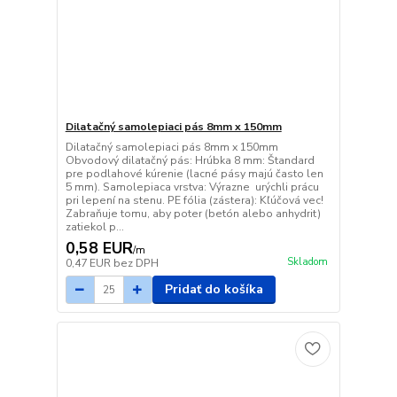
Dilatačný samolepiaci pás 8mm x 150mm
Dilatačný samolepiaci pás 8mm x 150mm
Obvodový dilatačný pás: Hrúbka 8 mm: Štandard
pre podlahové kúrenie (lacné pásy majú často len
5 mm). Samolepiaca vrstva: Výrazne urýchli prácu
pri lepení na stenu. PE fólia (zástera): Kľúčová vec!
Zabraňuje tomu, aby poter (betón alebo anhydrit)
zatiekol p...
0,58 EUR
/
m
Skladom
0,47 EUR
bez DPH
Pridať do košíka