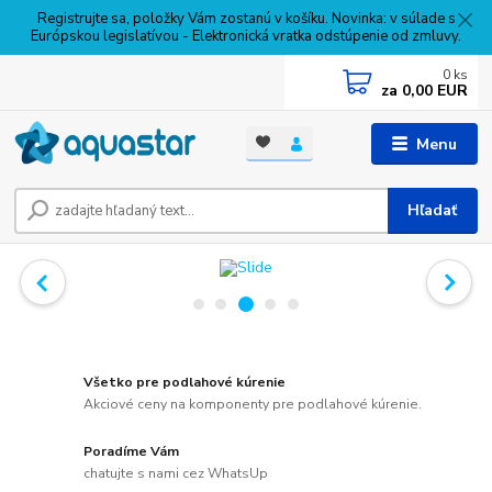
Registrujte sa, položky Vám zostanú v košíku. Novinka: v súlade s
Európskou legislatívou - Elektronická vratka odstúpenie od zmluvy.
0
ks
za
0,00 EUR
Menu
Hľadať
Všetko pre podlahové kúrenie
Akciové ceny na komponenty pre podlahové kúrenie.
Poradíme Vám
chatujte s nami cez WhatsUp