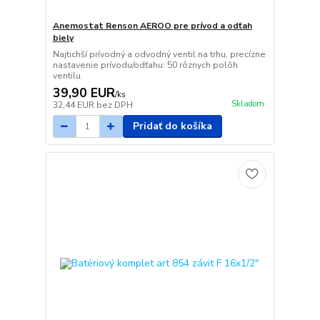
Anemostat Renson AEROO pre prívod a odťah
biely
Najtichší prívodný a odvodný ventil na trhu, precízne
nastavenie prívodu/odťahu: 50 rôznych polôh
ventilu.
39,90 EUR
/
ks
Skladom
32,44 EUR
bez DPH
Pridať do košíka