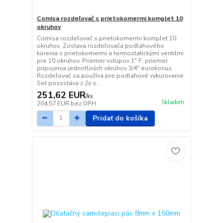
Comisa rozdeľovač s prietokomermi komplet 10
okruhov
Comisa rozdeľovač s prietokomermi komplet 10
okruhov Zostava rozdeľovača podlahového
kúrenia s prietokomermi a termostatickými ventilmi
pre 10 okruhov. Priemer vstupov 1" F, priemer
pripojenia jednotlivých okruhov 3/4" eurokonus.
Rozdeľovač sa používa pre podlahové vykurovanie.
Set pozostáva z 2x o...
251,62 EUR
/
ks
Skladom
204,57 EUR
bez DPH
Pridať do košíka