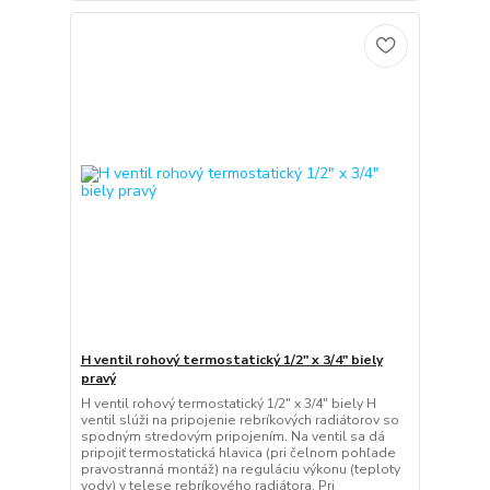
H ventil rohový termostatický 1/2" x 3/4" biely
pravý
H ventil rohový termostatický 1/2" x 3/4" biely H
ventil slúži na pripojenie rebríkových radiátorov so
spodným stredovým pripojením. Na ventil sa dá
pripojiť termostatická hlavica (pri čelnom pohľade
pravostranná montáž) na reguláciu výkonu (teploty
vody) v telese rebríkového radiátora. Pri