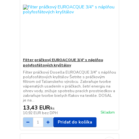
Filter práčkový EUROACQUE 3/4" s náplňou
polyfosfátových kryštálov
Filter práčkový Dosella EUROACQUE 3/4" s náplňou
polyfosfátových kryštálov Šetrite s práčkovým
filtrom od Talianskeho výrobcu. Zabraňuje tvorbe
vápenatých usadenín v práčkach, šetrí energiu na
ohrev vody, znižuje spotrebu pracích prostriedkov a
zabraňuje tvorbe bielych fľakov na textile. DOSAL
je na...
13,43 EUR
/
ks
Skladom
10,92 EUR
bez DPH
Pridať do košíka