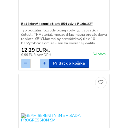
Batériový komplet art 854 závit F 16x1/2"
Typ použitia: rozvody pitnej vodyTyp lisovacích
čeľustí: THMateriál: mosadzMaximálna prevádzková
teplota: 95°CMaximálny prevádzkový tlak: 10
barVýrobca: Comisa - záruka overenej kvality
12,29 EUR
/
ks
Skladom
9,99 EUR
bez DPH
Pridať do košíka