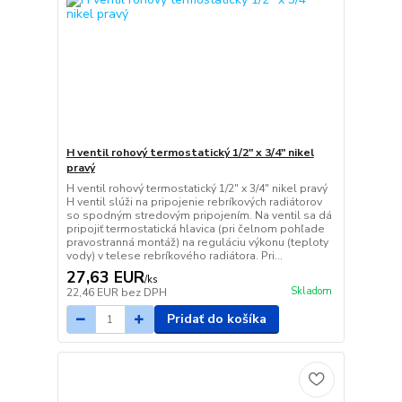
H ventil rohový termostatický 1/2" x 3/4" nikel
pravý
H ventil rohový termostatický 1/2" x 3/4" nikel pravý
H ventil slúži na pripojenie rebríkových radiátorov
so spodným stredovým pripojením. Na ventil sa dá
pripojiť termostatická hlavica (pri čelnom pohľade
pravostranná montáž) na reguláciu výkonu (teploty
vody) v telese rebríkového radiátora. Pri...
27,63 EUR
/
ks
Skladom
22,46 EUR
bez DPH
Pridať do košíka