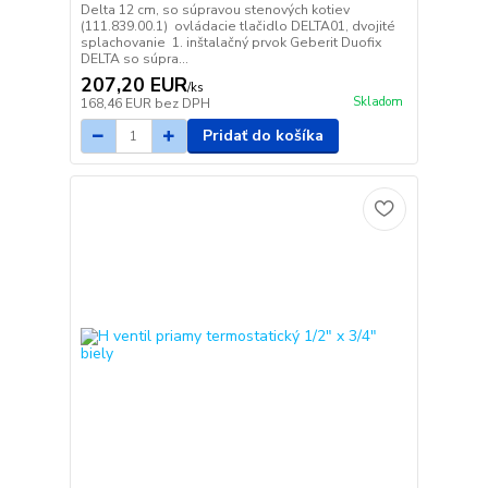
Delta 12 cm, so súpravou stenových kotiev
(111.839.00.1) ovládacie tlačidlo DELTA01, dvojité
splachovanie 1. inštalačný prvok Geberit Duofix
DELTA so súpra...
207,20 EUR
/
ks
Skladom
168,46 EUR
bez DPH
Pridať do košíka