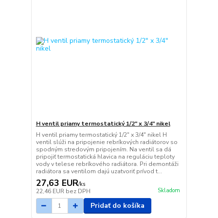
H ventil priamy termostatický 1/2" x 3/4" nikel
H ventil priamy termostatický 1/2" x 3/4" nikel H
ventil slúži na pripojenie rebríkových radiátorov so
spodným stredovým pripojením. Na ventil sa dá
pripojiť termostatická hlavica na reguláciu teploty
vody v telese rebríkového radiátora. Pri demontáži
radiátora sa ventilom dajú uzatvoriť prívod t...
27,63 EUR
/
ks
Skladom
22,46 EUR
bez DPH
Pridať do košíka