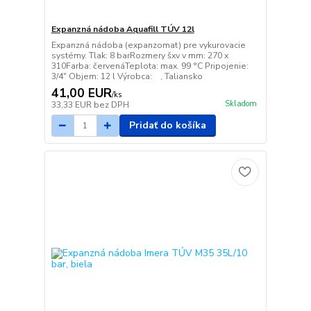
Expanzná nádoba Aquafill TÚV 12l
Expanzná nádoba (expanzomat) pre vykurovacie
systémy. Tlak: 8 barRozmery šxv v mm: 270 x
310Farba: červenáTeplota: max. 99 °C Pripojenie:
3/4" Objem: 12 l Výrobca: , Taliansko
41,00 EUR
/
ks
Skladom
33,33 EUR
bez DPH
Pridať do košíka