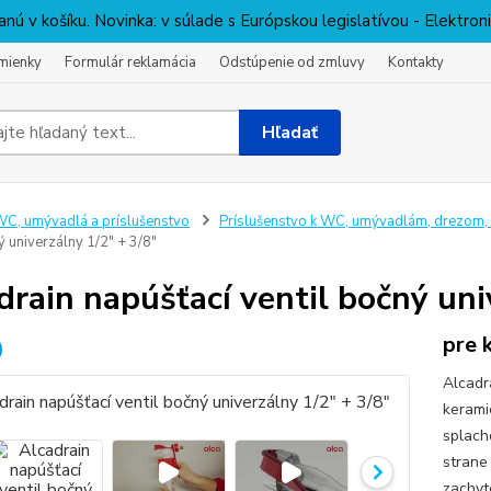
nú v košíku. Novinka: v súlade s Európskou legislatívou - Elektro
mienky
Formulár reklamácia
Odstúpenie od zmluvy
Kontakty
Hľadať
C, umývadlá a príslušenstvo
Príslušenstvo k WC, umývadlám, drezom, 
ý univerzálny 1/2" + 3/8"
drain napúšťací ventil bočný uni
pre 
Alcadr
kerami
splach
strane
zachyt