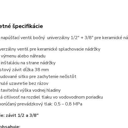
tné špecifikácie
 napúšťací ventil bočný univerzálny 1/2" + 3/8" pre keramické ná
verzálny ventil pre keramické splachovacie nádržky
 výmenu alebo náhradu
 inštaláciu na strane nádržky
stový závit dĺžka 38 mm
udované sitko pre zachytenie nečistôt
nulé uzavretie bez rázov
taviteľná výška vodnej hladiny
á citlivosť na rozdiel tlaku vo vodovodnom poriadku
orúčaný prevádzkový tlak: 0,5 – 0,8 MPa
e: závit 1/2 a 3/8"
obsahuje: