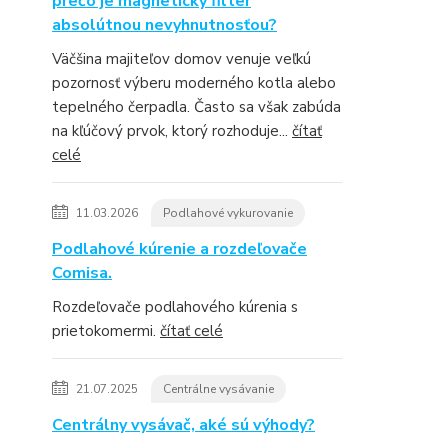
prečo je magnetický filter
absolútnou nevyhnutnosťou?
Väčšina majiteľov domov venuje veľkú
pozornosť výberu moderného kotla alebo
tepelného čerpadla. Často sa však zabúda
na kľúčový prvok, ktorý rozhoduje...
čítať
celé
11.03.2026
Podlahové vykurovanie
Podlahové kúrenie a rozdeľovače
Comisa.
Rozdeľovače podlahového kúrenia s
prietokomermi.
čítať celé
21.07.2025
Centrálne vysávanie
Centrálny vysávač, aké sú výhody?