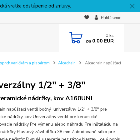
nická vratka odstúpenie od zmluvy.
Prihlásenie
0
ks
za
0,00 EUR
sprch.vaničkám a pisoárom
Alcadrain
Alcadrain napúšťací
verzálny 1/2" + 3/8"
keramické nádržky, kov A160UNI
ain napúšťací ventil bočný univerzálny 1/2" + 3/8" pre
cké nádržky, kov Univerzálny ventil pre keramické
ovacie nádržky Pre výmenu alebo náhradu Pre inštaláciu na
 nádržky Plastový závit dĺžka 38 mm Zabudované sitko pre
enie nečistôt Plynulé uzavretie bez rázov Nastav...
celý popis