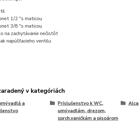
til
onet 1/2 "s maticou
onet 3/8 "s maticou
ko na zachytávanie nečistôt
iak napúšťacieho ventilu
zaradený v kategóriách
umývadlá a
Príslušenstvo k WC,
Alca
ušenstvo
umývadlám, drezom,
sprch.vaničkám a pisoárom