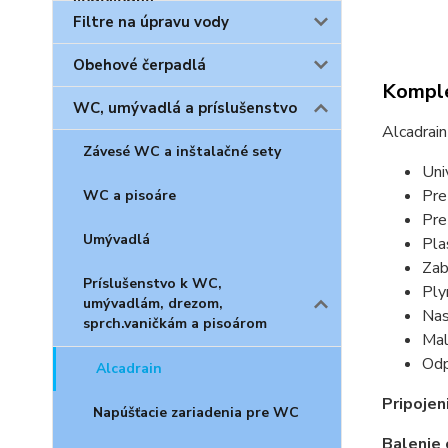
Filtre na úpravu vody
Obehové čerpadlá
Komple
WC, umývadlá a príslušenstvo
Alcadrain
Závesé WC a inštalačné sety
Uni
Pre
WC a pisoáre
Pre
Umývadlá
Pla
Zab
Príslušenstvo k WC,
Ply
umývadlám, drezom,
Nas
sprch.vaničkám a pisoárom
Mal
Odp
Alcadrain
Pripojeni
Napúšťacie zariadenia pre WC
Balenie 