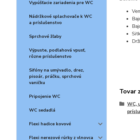
Vypúšťacie zariadenia pre WC
Ven
Nádržkové splachovače k WC
Baj
a príslušenstvo
Baj
Sit
Sprchové žľaby
Drž
Výpuste, podlahová vpusť,
rôzne príslušenstvo
Sifóny na umývadlo, drez,
pisoár, práčku, sprchovú
vaničku
Tovar 
Pripojenie WC
WC, 
WC sedadlá
prísl
Flexi hadice kovové
Flexi nerezové rúrky z vlnovca