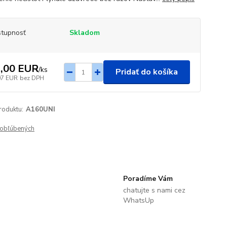
tupnosť
Skladom
,00 EUR
/
ks
Pridať do košíka
07 EUR
bez DPH
roduktu:
A160UNI
obľúbených
Poradíme Vám
chatujte s nami cez
WhatsUp