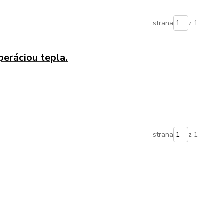
strana
z 1
peráciou tepla.
strana
z 1