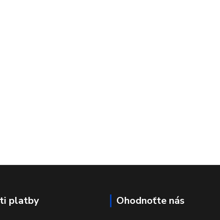
i platby
Ohodnoťte nás