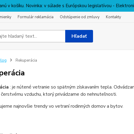
nú v košíku. Novinka: v súlade s Európskou legislatívou - Elektro
mienky
Formulár reklamácia
Odstúpenie od zmluvy
Kontakty
Hľadať
Blog
Rekuperácia
perácia
ácia
: je nútené vetranie so spätným získavaním tepla. Odvádza
 čerstvému vzduchu, ktorý privádzame do nehnuteľnosti.
jeme najnovšie trendy vo vetraní rodinných domov a bytov.