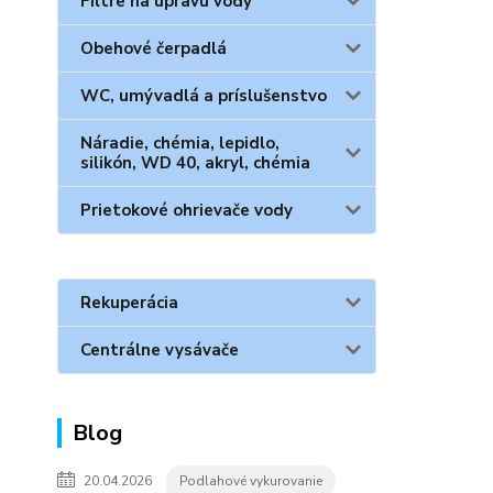
Filtre na úpravu vody
Obehové čerpadlá
WC, umývadlá a príslušenstvo
Náradie, chémia, lepidlo,
silikón, WD 40, akryl, chémia
Prietokové ohrievače vody
Rekuperácia
Centrálne vysávače
Blog
20.04.2026
Podlahové vykurovanie