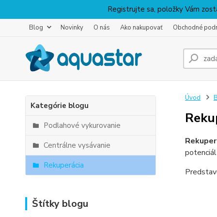
Registrujte sa, položky Vám zosta
Blog
Novinky
O nás
Ako nakupovať
Obchodné pod
Úvod
Kategórie blogu
Reku
Podlahové vykurovanie
Rekuper
Centrálne vysávanie
potenciál
Rekuperácia
Predstavu
Štítky blogu