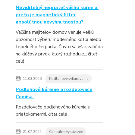
Neviditeľný nepriateľ vášho kúrenia:
prečo je magnetický filter
absolútnou nevyhnutnosťou?
Väčšina majiteľov domov venuje veľkú
pozornosť výberu moderného kotla alebo
tepelného čerpadla. Často sa však zabúda
na kľúčový prvok, ktorý rozhoduje...
čítať
celé
11.03.2026
Podlahové vykurovanie
Podlahové kúrenie a rozdeľovače
Comisa.
Rozdeľovače podlahového kúrenia s
prietokomermi.
čítať celé
21.07.2025
Centrálne vysávanie