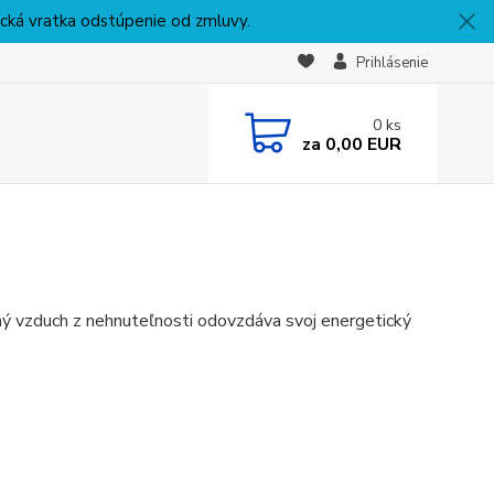
nická vratka odstúpenie od zmluvy.
Prihlásenie
0
ks
za
0,00 EUR
ný vzduch z nehnuteľnosti odovzdáva svoj energetický