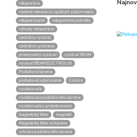
Najnov
rekuperácia
riadené vetranie so spätným ziskom tepla
rekuperovanie
rekuperačné jednotky
výhody rekuperácie
centrálny vysávač
centrálne vysávanie
priemyselný vysávač
vysávač BEAM
vysávač BEAM ELECTROLUX
Podlahové kúrenie
podlahové vykurovanie
Comisa
rozdeľovače
rozdeľovače podlahového kúrenia
rozdeľovače s prietokomermi
magnetický filter
magnetit
Magnetický filter na kúrenie
ochrana podlahového kúrenia