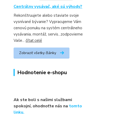
Centrálny vysávač, aké sú výhody?
Rekonštruujete alebo staviate svoje
vysnívané bývanie? Vypracujeme Vám
cenovú ponuku na systém centrálneho
vysávania, montáž, servis...zodpovieme
Vaše...
čítať celé
Zobraziť všetky články
Hodnotenie e-shopu
Ak ste boli s našimi službami
spokojní, ohodnoťte nás na
tomto
linku.