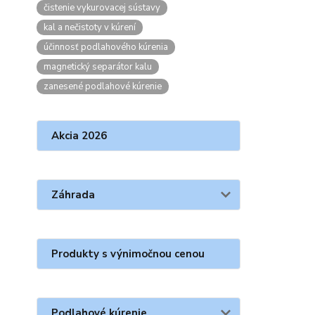
čistenie vykurovacej sústavy
kal a nečistoty v kúrení
účinnosť podlahového kúrenia
magnetický separátor kalu
zanesené podlahové kúrenie
Akcia 2026
Záhrada
Produkty s výnimočnou cenou
Podlahové kúrenie