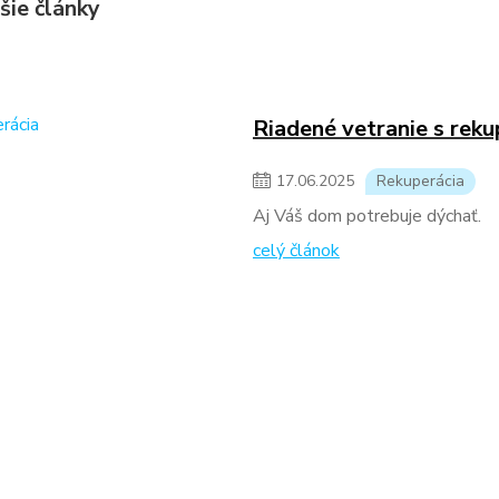
šie články
Riadené vetranie s reku
17
.
06
.
2025
Rekuperácia
Aj Váš dom potrebuje dýchať.
celý článok