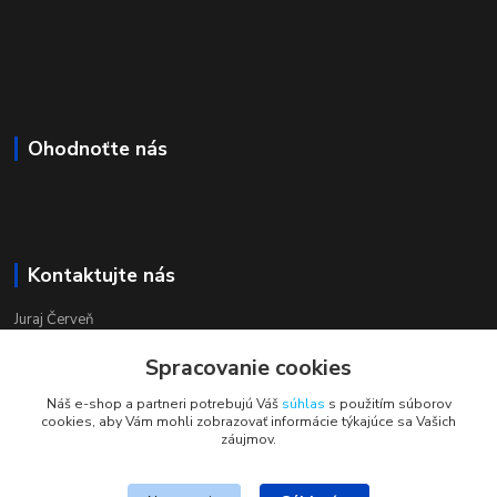
Ohodnoťte nás
Kontaktujte nás
Juraj Červeň
+421 915 834 133
Spracovanie cookies
pondelok-piatok 8:00 - 16:00
Náš e-shop a partneri potrebujú Váš
súhlas
s použitím súborov
obchod@aquastar.sk
cookies, aby Vám mohli zobrazovať informácie týkajúce sa Vašich
záujmov.