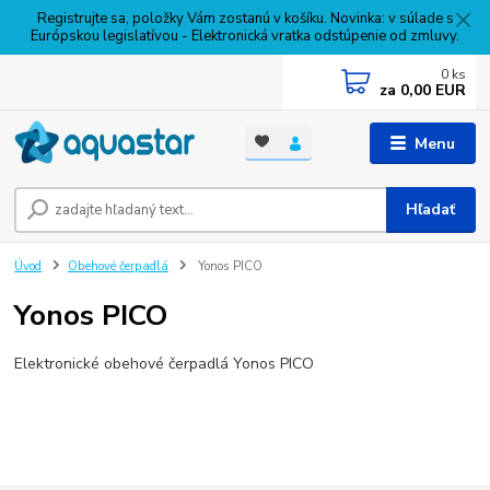
Registrujte sa, položky Vám zostanú v košíku. Novinka: v súlade s
Európskou legislatívou - Elektronická vratka odstúpenie od zmluvy.
0
ks
za
0,00 EUR
Menu
Hľadať
Úvod
Obehové čerpadlá
Yonos PICO
Yonos PICO
Elektronické obehové čerpadlá Yonos PICO