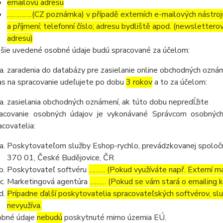
emailovú adresu
…………..(CZ poznámka) v případě externích e-mailových nástroj
a příjmení; telefonní číslo; adresu bydliště apod. (newsletter
adresu)
šie uvedené osobné údaje budú spracované za účelom:
zaradenia do databázy pre zasielanie online obchodných oznám
as na spracovanie udeľujete po dobu
3 rokov
a to za účelom:
zasielania obchodných oznámení, ak túto dobu nepredĺžite
acovanie osobných údajov je vykonávané Správcom osobných
acovatelia:
Poskytovateľom služby Eshop-rychlo, prevádzkovanej spoločn
370 01, České Budějovice, ČR
Poskytovateľ softvéru
……… (Pokud využíváte např. Externí mai
Marketingová agentúra
……… (Pokud se vám stará o emailing 
Prípadne ďalší poskytovatelia spracovateľských softvérov, služ
nevyužíva.
bné údaje
nebudú
poskytnuté mimo územia EÚ.