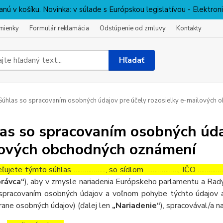
nú v košíku. Novinka: v súlade s Európskou legislatívou - Elektro
mienky
Formulár reklamácia
Odstúpenie od zmluvy
Kontakty
Hľadať
úhlas so spracovaním osobných údajov pre účely rozosielky e-mailových
as so spracovaním osobných údaj
ových obchodných oznámení
ľujete týmto súhlas ……………..., so sídlom ………………, IČO ……………….
rávca“
), aby v zmysle nariadenia Európskeho parlamentu a Rady
spracovaním osobných údajov a voľnom pohybe týchto údajov a
rane osobných údajov) (ďalej len
„Nariadenie“
), spracovával/a n