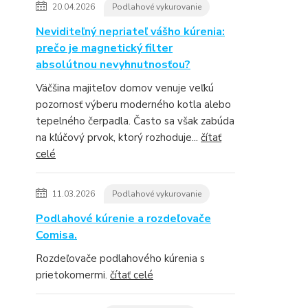
20.04.2026
Podlahové vykurovanie
Neviditeľný nepriateľ vášho kúrenia:
prečo je magnetický filter
absolútnou nevyhnutnosťou?
Väčšina majiteľov domov venuje veľkú
pozornosť výberu moderného kotla alebo
tepelného čerpadla. Často sa však zabúda
na kľúčový prvok, ktorý rozhoduje...
čítať
celé
11.03.2026
Podlahové vykurovanie
Podlahové kúrenie a rozdeľovače
Comisa.
Rozdeľovače podlahového kúrenia s
prietokomermi.
čítať celé