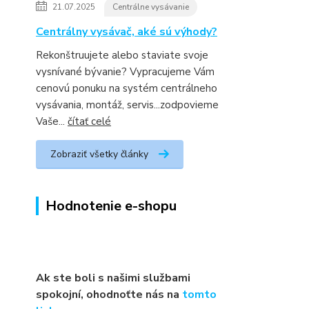
21.07.2025
Centrálne vysávanie
Centrálny vysávač, aké sú výhody?
Rekonštruujete alebo staviate svoje
vysnívané bývanie? Vypracujeme Vám
cenovú ponuku na systém centrálneho
vysávania, montáž, servis...zodpovieme
Vaše...
čítať celé
Zobraziť všetky články
Hodnotenie e-shopu
Ak ste boli s našimi službami
spokojní, ohodnoťte nás na
tomto