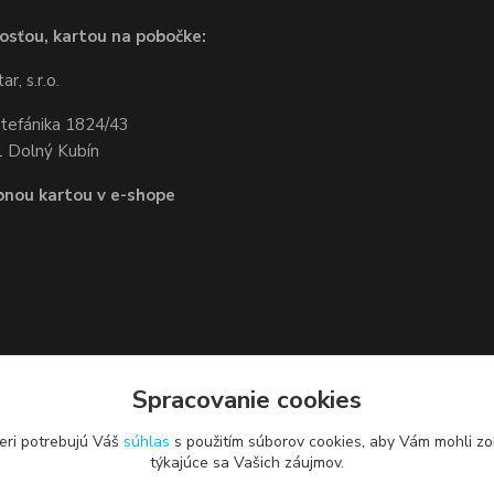
osťou, kartou na pobočke:
r, s.r.o.
Štefánika 1824/43
 Dolný Kubín
bnou kartou v e-shope
Spracovanie cookies
eri potrebujú Váš
súhlas
s použitím súborov cookies, aby Vám mohli zo
týkajúce sa Vašich záujmov.