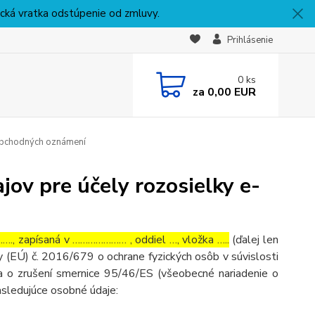
nická vratka odstúpenie od zmluvy.
Prihlásenie
0
ks
za
0,00 EUR
 obchodných oznámení
ov pre účely rozosielky e-
, zapísaná v ………………… , oddiel …, vložka …..
(ďalej len
 (EÚ) č. 2016/679 o ochrane fyzických osôb v súvislosti
 o zrušení smernice 95/46/ES (všeobecné nariadenie o
asledujúce osobné údaje: