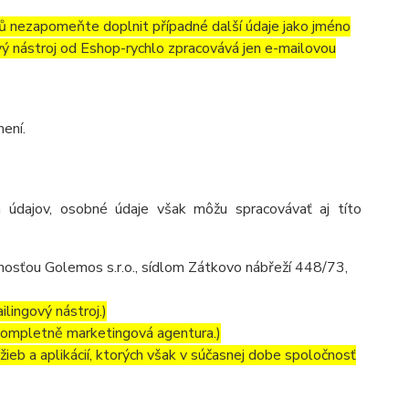
ů nezapomeňte doplnit případné další údaje jako jméno
ový nástroj od Eshop-rychlo zpracovává jen e-mailovou
ení.
 údajov, osobné údaje však môžu spracovávať aj títo
osťou Golemos s.r.o., sídlom Zátkovo nábřeží 448/73,
lingový nástroj.)
kompletně marketingová agentura.)
ieb a aplikácií, ktorých však v súčasnej dobe spoločnosť