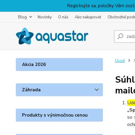
Registrujte sa, položky Vám zosta
Blog
Novinky
O nás
Ako nakupovať
Obchodné pod
Úvod
S
Akcia 2026
Súhl
mail
Záhrada
Ude
„Sp
Produkty s výnimočnou cenou
so 
och