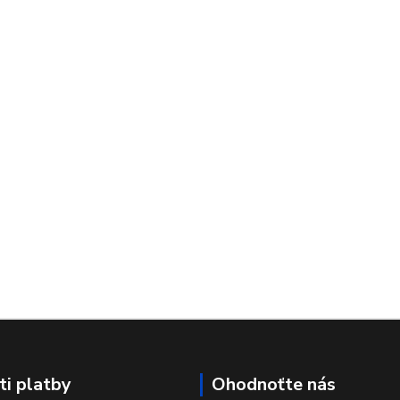
i platby
Ohodnoťte nás