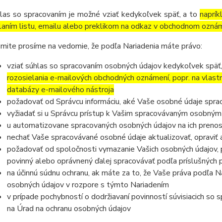
las so spracovaním je možné vziať kedykoľvek späť, a to
naprík
laním listu, emailu alebo preklikom na odkaz v obchodnom ozná
mite prosíme na vedomie, že podľa Nariadenia máte právo:
vziať súhlas so spracovaním osobných údajov kedykoľvek späť
rozosielania e-mailových obchodných oznámení, popr. na vlast
databázy e-mailového nástroja
požadovať od Správcu informáciu, aké Vaše osobné údaje spra
vyžiadať si u Správcu prístup k Vašim spracovávaným osobným
u automatizovane spracovaných osobných údajov na ich prenos
nechať Vaše spracovávané osobné údaje aktualizovať, opraviť
požadovať od spoločnosti vymazanie Vašich osobných údajov, p
povinný alebo oprávnený ďalej spracovávať podľa príslušných 
na účinnú súdnu ochranu, ak máte za to, že Vaše práva podľa N
osobných údajov v rozpore s týmto Nariadením
v prípade pochybností o dodržiavaní povinností súvisiacich so
na Úrad na ochranu osobných údajov