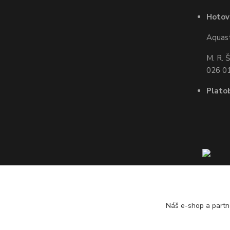
Hotov
Aquasta
M. R. 
026 01
Plato
Náš e-shop a partn