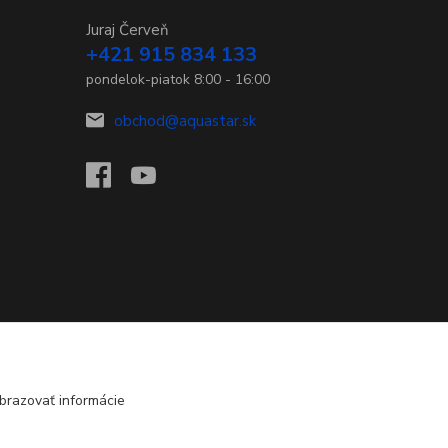
Juraj Červeň
+421 915 834 133
pondelok-piatok 8:00 - 16:00
obchod@aquastar.sk
brazovať informácie