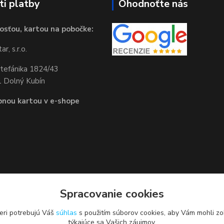
i platby
Ohodnoťte nás
osťou, kartou na pobočke:
r, s.r.o.
Štefánika 1824/43
 Dolný Kubín
bnou kartou v e-shope
Spracovanie cookies
eri potrebujú Váš
súhlas
s použitím súborov cookies, aby Vám mohli zo
týkajúce sa Vašich záujmov.