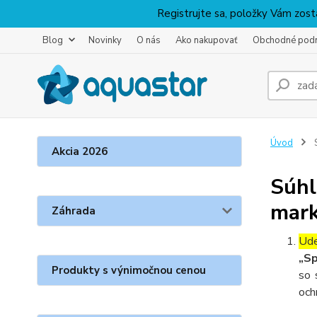
Registrujte sa, položky Vám zosta
Blog
Novinky
O nás
Ako nakupovať
Obchodné pod
Úvod
S
Akcia 2026
Súhl
mark
Záhrada
Ude
„Sp
Produkty s výnimočnou cenou
so 
och