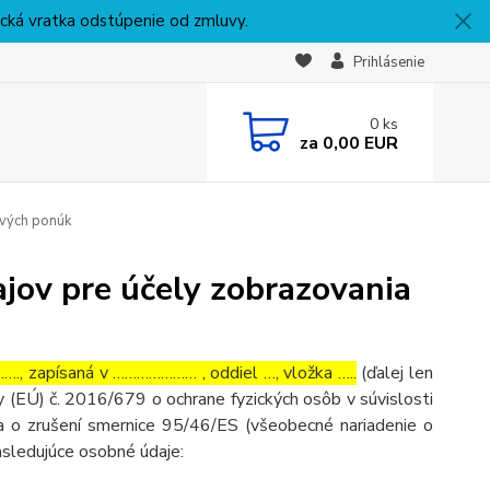
nická vratka odstúpenie od zmluvy.
Prihlásenie
0
ks
za
0,00 EUR
ových ponúk
jov pre účely zobrazovania
, zapísaná v ………………… , oddiel …, vložka …..
(ďalej len
 (EÚ) č. 2016/679 o ochrane fyzických osôb v súvislosti
 o zrušení smernice 95/46/ES (všeobecné nariadenie o
asledujúce osobné údaje: