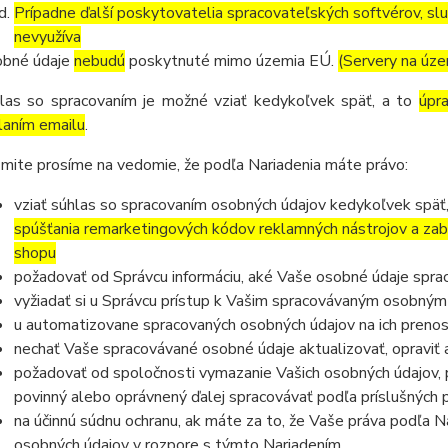
Prípadne ďalší poskytovatelia spracovateľských softvérov, služ
nevyužíva
bné údaje
nebudú
poskytnuté mimo územia EÚ.
(Servery na úz
las so spracovaním je možné vziať kedykoľvek späť, a to
úpr
laním emailu
.
mite prosíme na vedomie, že podľa Nariadenia máte právo:
vziať súhlas so spracovaním osobných údajov kedykoľvek späť
spúšťania remarketingových kódov reklamných nástrojov a zab
shopu
požadovať od Správcu informáciu, aké Vaše osobné údaje spra
vyžiadať si u Správcu prístup k Vašim spracovávaným osobným
u automatizovane spracovaných osobných údajov na ich prenos
nechať Vaše spracovávané osobné údaje aktualizovať, opraviť
požadovať od spoločnosti vymazanie Vašich osobných údajov, p
povinný alebo oprávnený ďalej spracovávať podľa príslušných 
na účinnú súdnu ochranu, ak máte za to, že Vaše práva podľa N
osobných údajov v rozpore s týmto Nariadením