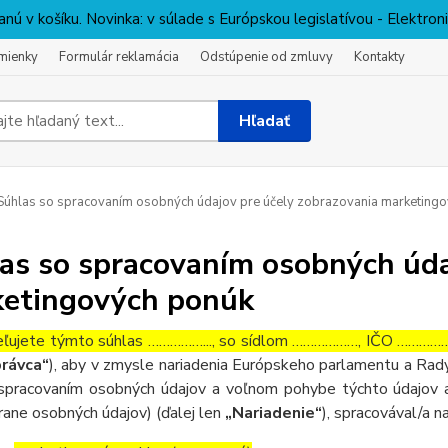
nú v košíku. Novinka: v súlade s Európskou legislatívou - Elektro
mienky
Formulár reklamácia
Odstúpenie od zmluvy
Kontakty
Hľadať
úhlas so spracovaním osobných údajov pre účely zobrazovania marketing
as so spracovaním osobných úda
etingových ponúk
ľujete týmto súhlas ……………..., so sídlom ………………, IČO ……………….
rávca“
), aby v zmysle nariadenia Európskeho parlamentu a Rady
spracovaním osobných údajov a voľnom pohybe týchto údajov a
rane osobných údajov) (ďalej len
„Nariadenie“
), spracovával/a n