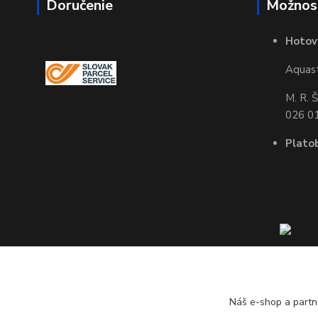
Doručenie
Možnost
Hotov
Aquasta
M. R. 
026 01
Plato
Náš e-shop a partn