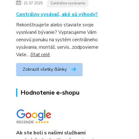
21.07.2025
Centrálne vysávanie
Centrálny vysávač, aké sú výhody?
Rekonštruujete alebo staviate svoje
vysnívané bývanie? Vypracujeme Vám
cenovú ponuku na systém centrálneho
vysávania, montáž, servis...zodpovieme
Vaše...
čítať celé
Zobraziť všetky články
Hodnotenie e-shopu
Ak ste boli s našimi službami