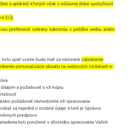
ieb a aplikácií, ktorých však v súčasnej dobe spoločnosť
emí EÚ)
avou preferencií ochrany súkromia v pätičke webu alebo
, toto späť vzatie bude mať za následok
zabránenie
ránenie personalizácie obsahu na webových stránkach e-
cúva
 údajom a požadovať o ich kópiu
iteľnosť
 alebo požadovať obmedzenie ich spracovania
okiaľ sa nejedná o osobné údaje, ktoré je Správca
právnych predpisov
ariadenia boli porušené v dôsledku spracovania Vašich