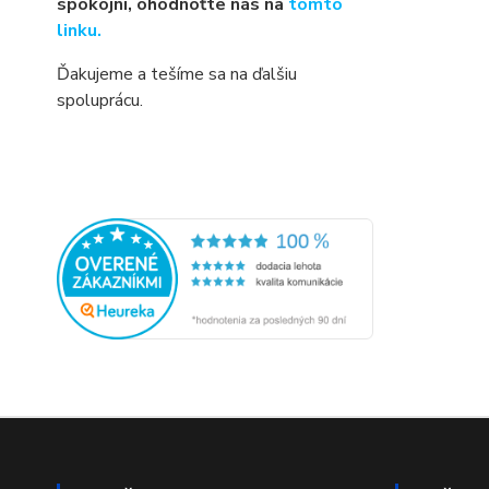
spokojní, ohodnoťte nás na
tomto
linku.
Ďakujeme a tešíme sa na ďalšiu
spoluprácu.