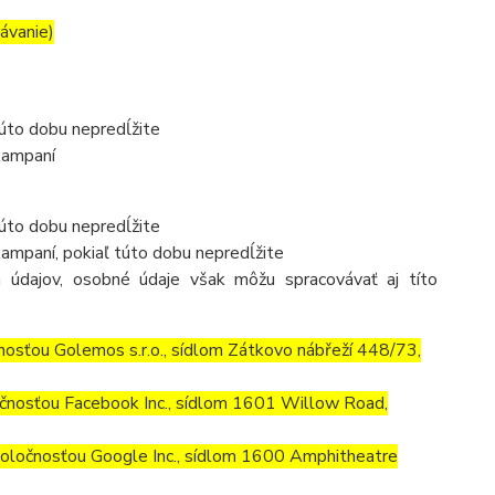
rávanie)
túto dobu nepredĺžite
kampaní
túto dobu nepredĺžite
ampaní, pokiaľ túto dobu nepredĺžite
 údajov, osobné údaje však môžu spracovávať aj títo
osťou Golemos s.r.o., sídlom Zátkovo nábřeží 448/73,
čnosťou Facebook Inc., sídlom 1601 Willow Road,
ločnosťou Google Inc., sídlom 1600 Amphitheatre