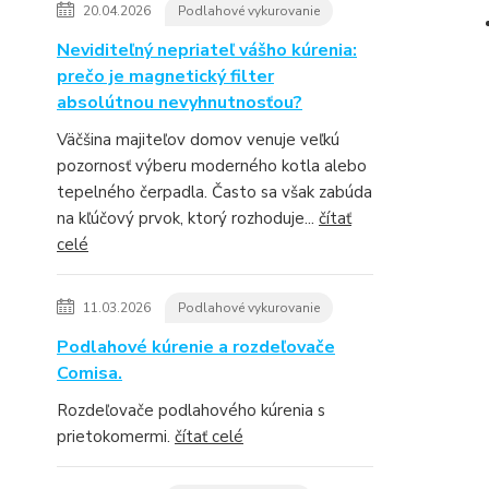
20.04.2026
Podlahové vykurovanie
Neviditeľný nepriateľ vášho kúrenia:
prečo je magnetický filter
absolútnou nevyhnutnosťou?
Väčšina majiteľov domov venuje veľkú
pozornosť výberu moderného kotla alebo
tepelného čerpadla. Často sa však zabúda
na kľúčový prvok, ktorý rozhoduje...
čítať
celé
11.03.2026
Podlahové vykurovanie
Podlahové kúrenie a rozdeľovače
Comisa.
Rozdeľovače podlahového kúrenia s
prietokomermi.
čítať celé