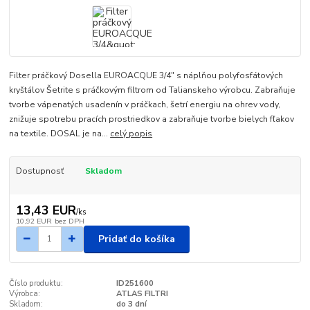
Filter práčkový Dosella EUROACQUE 3/4" s náplňou polyfosfátových
kryštálov Šetrite s práčkovým filtrom od Talianskeho výrobcu. Zabraňuje
tvorbe vápenatých usadenín v práčkach, šetrí energiu na ohrev vody,
znižuje spotrebu pracích prostriedkov a zabraňuje tvorbe bielych fľakov
na textile. DOSAL je na...
celý popis
Dostupnosť
Skladom
13,43 EUR
/
ks
10,92 EUR
bez DPH
Pridať do košíka
Číslo produktu:
ID251600
Výrobca:
ATLAS FILTRI
Skladom:
do 3 dní