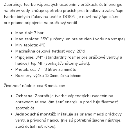
Zabraňuje tvorbe vápenatých usadenín v práčkach, šetrí energiu
na ohrev vody, znižuje spotrebu pracích prostriedkov a zabraňuje
tvorbe bielych fľakov na textile. DOSAL je navrhnutý špeciálne
pre priame pripojenie na pračkový ventil.
Max. tlak: 7 bar
Max. teplota: 35ºC (určený len pre studenú vodu na vstupe)
Min. teplota: 4ºC
Maximálna celková tvrdosť vody: 28ºdH
Pripojenie: 3/4" (štandardný rozmer pre práčkové ventily a
hadice), typ MF (vonkajší/vnútorný závit).
Prietok: cca 7 – 8 litrov za minútu
Rozmery: výška 130mm, šírka 55mm
Životnosť náplne: cca 6 mesiacov.
Ochrana:
Zabraňuje tvorbe vápenatých usadenín na
ohrevnom telese, čím šetrí energiu a predlžuje životnosť
spotrebiča.
Jednoduchá montáž:
Inštaluje sa priamo medzi práčkový
ventil a prívodnú hadicu (nie sú potrebné žiadne nástroje,
stačí dotiahnuť rukou).