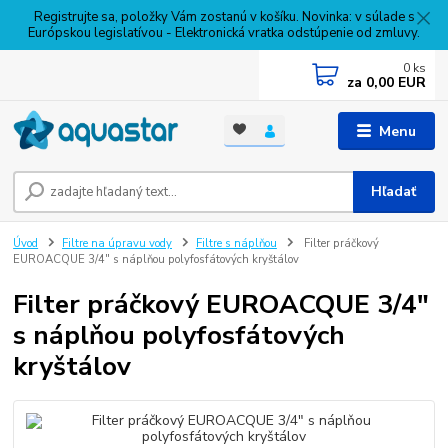
Registrujte sa, položky Vám zostanú v košíku. Novinka: v súlade s
Európskou legislatívou - Elektronická vratka odstúpenie od zmluvy.
0
ks
za
0,00 EUR
Menu
Hľadať
Úvod
Filtre na úpravu vody
Filtre s náplňou
Filter práčkový
EUROACQUE 3/4" s náplňou polyfosfátových kryštálov
Filter práčkový EUROACQUE 3/4"
s náplňou polyfosfátových
kryštálov