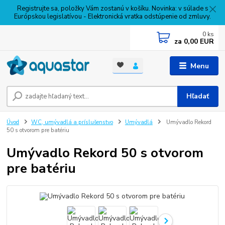
Registrujte sa, položky Vám zostanú v košíku. Novinka: v súlade s
Európskou legislatívou - Elektronická vratka odstúpenie od zmluvy.
0
ks
za
0,00 EUR
Menu
Hľadať
Úvod
WC, umývadlá a príslušenstvo
Umývadlá
Umývadlo Rekord
50 s otvorom pre batériu
Umývadlo Rekord 50 s otvorom
pre batériu