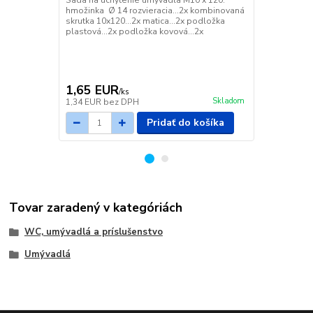
Sada na uchytenie umývadla M10 x 120:
Umývadlový 
hmožinka Ø 14 rozvieracia...2x kombinovaná
nerezovou m
skrutka 10x120...2x matica...2x podložka
umývadlám R
plastová...2x podložka kovová...2x
mm Prietok 5
Napojenie n
Materiál: 
obsahuje: Te
mriežka výpus
1,65 EUR
5,50 EU
/
ks
Skladom
1,34 EUR
bez DPH
4,47 EUR
be
Pridať do košíka
Tovar zaradený v kategóriách
WC, umývadlá a príslušenstvo
Umývadlá