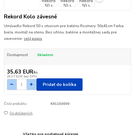
Rekord Kolo závesné
Umývadlo Rekord 50 s otvorom pre batériu Rozmery: 50x41cm Farba
biela, montáž na stenu. Bez sifónu, batérie a montážnej sady pre
zavesenie.
celý popis
Dostupnosť
Skladom
35,63 EUR
/
ks
28,97 EUR
bez DPH
Pridať do košíka
Číslo produktu:
K91150000
Do obľúbených
Všetko pre podlahové kúrenie