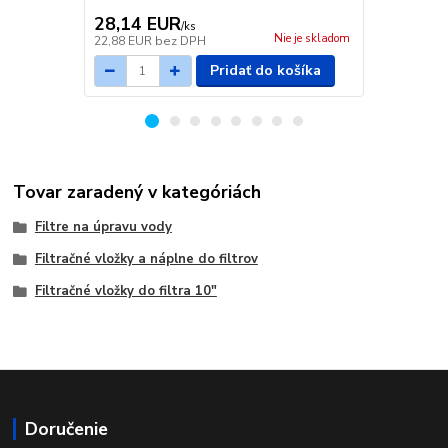
využíva...
28,14 EUR
55,48 E
/
ks
Nie je skladom
22,88 EUR
bez DPH
45,11 EUR
b
Pridať do košíka
Tovar zaradený v kategóriách
Filtre na úpravu vody
Filtračné vložky a náplne do filtrov
Filtračné vložky do filtra 10"
Doručenie