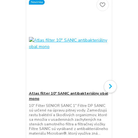
Novinka
Novinka
Atlas filter 10" SANIC antibakteriálny obal
Atlas filter
mono
duo
10" Filter SENIOR SANIC 1" Filtre DP SANIC
10" Filter S
sú určené na úpravu pitnej vody. Zamedzujú
SANIC je urč
rastu baktérií a škodlivých organizmov, ktoré
Zamedzujú ra
sa množia v usadeninách zachytených na
organizmov, 
stenách samotného filtra a filtračnej vložky.
zachytených 
Filtre SANIC sú vyrábané z antibakteriálneho
filtračnej vl
materiálu Microban®, ktorý využíva zná...
antibakteriá