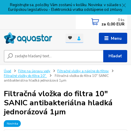
Registrujte sa, položky Vám zostanú v košíku. Novinka: v súlade s
Európskou legislatívou - Elektronická vratka odstúpenie od zmluvy.
0
ks
za
0,00 EUR
Menu
Hľadať
Úvod
Filtre na úpravu vody
Filtračné vložky a náplne do filtrov
Filtračné vložky do filtra 10"
Filtračná vložka do filtra 10" SANIC
antibakteriálna hladká jednorázová 1µm
Filtračná vložka do filtra 10"
SANIC antibakteriálna hladká
jednorázová 1µm
Novinka