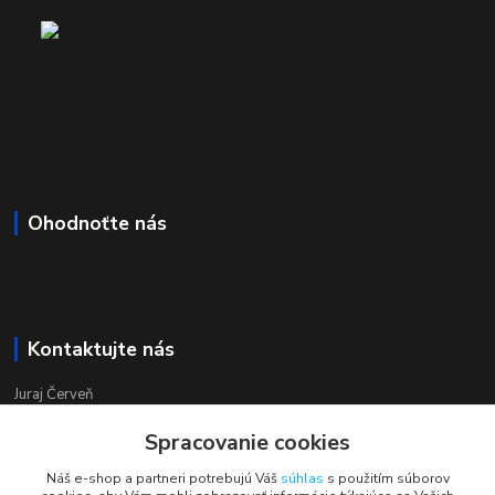
Ohodnoťte nás
Kontaktujte nás
Juraj Červeň
+421 915 834 133
Spracovanie cookies
pondelok-piatok 8:00 - 16:00
Náš e-shop a partneri potrebujú Váš
súhlas
s použitím súborov
obchod@aquastar.sk