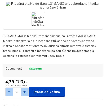
10" SANIC vložka hladká 1mcr antibakteriálna Filtračná vložka SANIC
hladká, antibakteriálna je vyrábaná z fúkaného polypropylenového
vlákna s obsahom striebra.Vysokoúčinná filtrácia jemných čiastočiek,
hrdze, piesku, zabraňuje množeniu baktérií.Účinná bakteriostatická
ochrana je zaručená len v kombi...
celý popis
Dostupnosť
Skladom
4,39 EUR
/
ks
3,57 EUR
bez DPH
Pridať do košíka