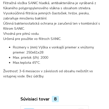
Filtračná vložka SANIC hladká, antibakteriálna je vyrábaná z
fúkaného polypropylenového vlákna s obsahom striebra.
Vysokoúčinná filtrácia jemných čiastočiek, hrdze, piesku,
zabraňuje množeniu baktérií.
Účinná bakteriostatická ochrana je zaručená len v kombinácií s
filtrom SANIC.
Vhodná pre pitnú vodu.
Určená pre použitie vo filtroch SANIC.
Rozmery v (mm) Výška x vonkajší priemer x vnútorny
priemer: 250x61x28
Max. prietok (l/h): 2000
Max.teplota 45°C.
Životnosť: 3-6 mesiacov v závislosti od obsahu nečistôt vo
vstupnej vode. Bez údržby.
Súvisiaci tovar
8