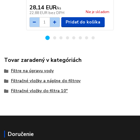
využíva...
28,14 EUR
55,48 E
/
ks
Nie je skladom
22,88 EUR
bez DPH
45,11 EUR
b
Pridať do košíka
Tovar zaradený v kategóriách
Filtre na úpravu vody
Filtračné vložky a náplne do filtrov
Filtračné vložky do filtra 10"
Doručenie