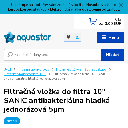
Registrujte sa, položky Vám zostanú v košíku. Novinka: v súlade s
Európskou legislatívou - Elektronická vratka odstúpenie od zmluvy.
0
ks
za
0,00 EUR
Menu
Hľadať
Úvod
Filtre na úpravu vody
Filtračné vložky a náplne do filtrov
Filtračné vložky do filtra 10"
Filtračná vložka do filtra 10" SANIC
antibakteriálna hladká jednorázová 5µm
Filtračná vložka do filtra 10"
SANIC antibakteriálna hladká
jednorázová 5µm
Novinka