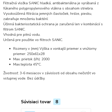
Filtračná vložka SANIC hladká, antibakteriálna je vyrábaná z
fúkaného polypropylenového vlákna s obsahom striebra.
Vysokoúčinná filtrácia jemných čiastočiek, hrdze, piesku,
zabraňuje množeniu baktérií.
Účinná bakteriostatická ochrana je zaručená len v kombinácií s
filtrom SANIC.
Vhodná pre pitnú vodu.
Určená pre použitie vo filtroch SANIC.
Rozmery v (mm) Výška x vonkajší priemer x vnútorny
priemer: 250x61x28
Max. prietok (l/h): 2000
Max.teplota 45°C.
Životnosť: 3-6 mesiacov v závislosti od obsahu nečistôt vo
vstupnej vode. Bez údržby.
Súvisiaci tovar
8