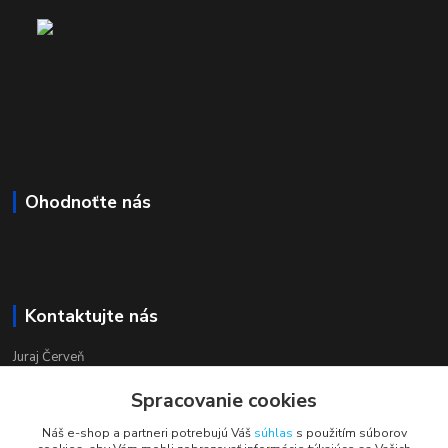
Ohodnoťte nás
Kontaktujte nás
Juraj Červeň
+421 915 834 133
Spracovanie cookies
pondelok-piatok 8:00 - 16:00
Náš e-shop a partneri potrebujú Váš
súhlas
s použitím súborov
obchod@aquastar.sk