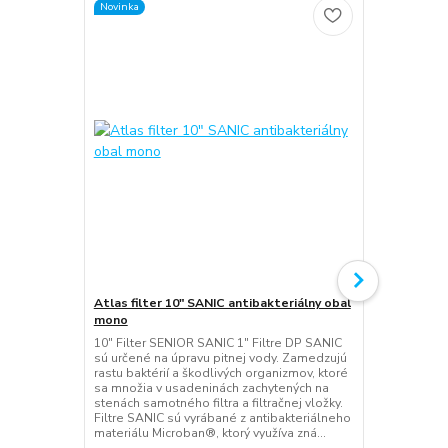
Novinka
Novinka
Atlas filter 10" SANIC antibakteriálny obal
Atlas filter
mono
duo
10" Filter SENIOR SANIC 1" Filtre DP SANIC
10" Filter S
sú určené na úpravu pitnej vody. Zamedzujú
SANIC je urč
rastu baktérií a škodlivých organizmov, ktoré
Zamedzujú ra
sa množia v usadeninách zachytených na
organizmov, 
stenách samotného filtra a filtračnej vložky.
zachytených 
Filtre SANIC sú vyrábané z antibakteriálneho
filtračnej vl
materiálu Microban®, ktorý využíva zná...
antibakteriá