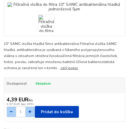
10" SANIC vložka hladká 5mcr antibakteriálna Filtračná vložka SANIC
hladká, antibakteriálna je vyrábaná z fúkaného polypropylenového
vlákna s obsahom striebra.Vysokoúčinná filtrácia jemných čiastočiek,
hrdze, piesku, zabraňuje množeniu baktérií.Účinná bakteriostatická
ochrana je zaručená len v kombi...
celý popis
Dostupnosť
Skladom
4,39 EUR
/
ks
3,57 EUR
bez DPH
Pridať do košíka