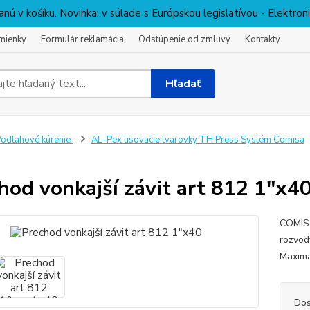
nú v košíku. Novinka: v súlade s Európskou legislatívou - Elektro
mienky
Formulár reklamácia
Odstúpenie od zmluvy
Kontakty
Hľadať
odlahové kúrenie
AL-Pex lisovacie tvarovky TH Press Systém Comisa
hod vonkajší závit art 812 1"x4
COMISA
rozvod
Maximá
Dos