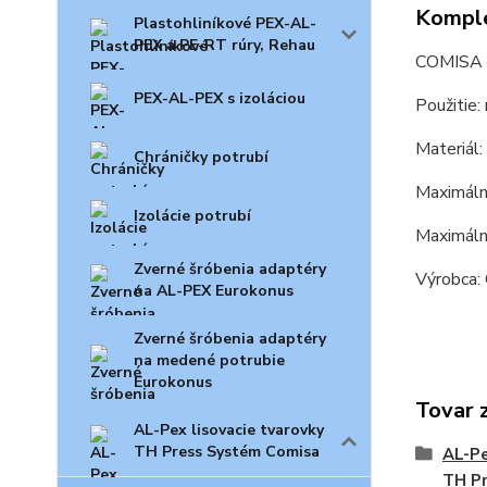
Komple
Plastohliníkové PEX-AL-
PEX a PE-RT rúry, Rehau
COMISA 
PEX-AL-PEX s izoláciou
Použitie:
Materiál
Chráničky potrubí
Maximálny
Izolácie potrubí
Maximáln
Zverné šróbenia adaptéry
Výrobca:
na AL-PEX Eurokonus
Zverné šróbenia adaptéry
na medené potrubie
Eurokonus
Tovar 
AL-Pex lisovacie tvarovky
TH Press Systém Comisa
AL-Pe
TH P