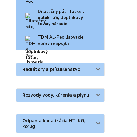
Dilatačný pás, Tacker,
oblúk, tŕň, doplnkový
tovar, náradie
TDM AL-Pex lisovacie
opravné spojky
Radiátory a príslušenstvo
Rozvody vody, kúrenia a plynu
Odpad a kanalizácia HT, KG,
korug