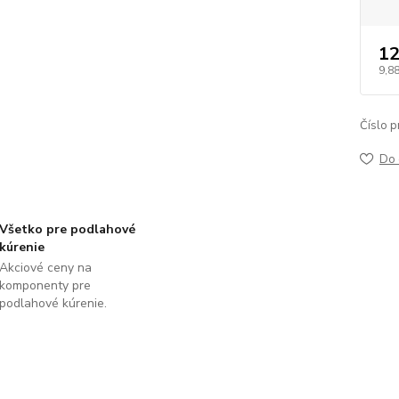
12
9,8
Číslo p
Do 
Všetko pre podlahové
kúrenie
Akciové ceny na
komponenty pre
podlahové kúrenie.