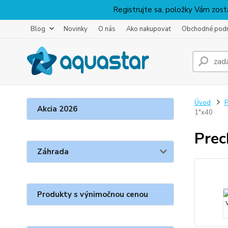
Registrujte sa, položky Vám zosta
Blog
Novinky
O nás
Ako nakupovať
Obchodné pod
Úvod
P
Akcia 2026
1"x40
Prec
Záhrada
Produkty s výnimočnou cenou