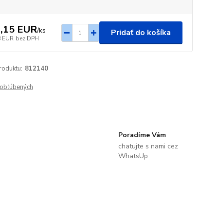
,15 EUR
/
ks
Pridať do košíka
8 EUR
bez DPH
roduktu:
812140
obľúbených
Poradíme Vám
chatujte s nami cez
WhatsUp