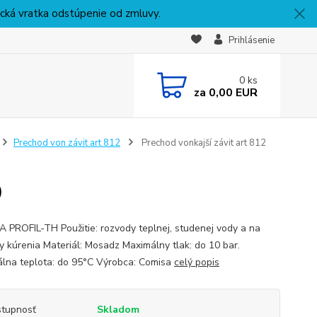
nická vratka odstúpenie od zmluvy.
Prihlásenie
0
ks
za
0,00 EUR
Prechod von závit art 812
Prechod vonkajší závit art 812
0
 PROFIL-TH Použitie: rozvody teplnej, studenej vody a na
y kúrenia Materiál: Mosadz Maximálny tlak: do 10 bar.
lna teplota: do 95°C Výrobca: Comisa
celý popis
tupnosť
Skladom