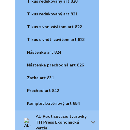
T kus redukovaný art 820
T kus redukovaný art 821
T kus s von závitom art 822
T kus s vnút. závitom art 823
Nástenka art 824
Nástenka prechodná art 826
Zátka art 831
Prechod art 842
Komplet batériový art 854
AL-Pex lisovacie tvarovky
TH Press Ekonomická
verzia