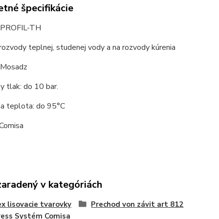
tné špecifikácie
PROFIL-TH
 rozvody teplnej, studenej vody a na rozvody kúrenia
: Mosadz
 tlak: do 10 bar.
a teplota: do 95°C
 Comisa
zaradený v kategóriách
x lisovacie tvarovky
Prechod von závit art 812
ress Systém Comisa