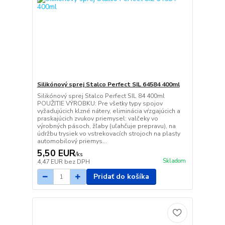
Silikónový sprej Stalco Perfect SIL 64584 400ml
Silikónový sprej Stalco Perfect SIL 84 400ml
POUŽITIE VÝROBKU: Pre všetky typy spojov
vyžadujúcich klzné nátery, eliminácia vŕzgajúcich a
praskajúcich zvukov priemysel: valčeky vo
výrobných pásoch, žľaby (uľahčuje prepravu), na
údržbu trysiek vo vstrekovacích strojoch na plasty
automobilový priemys...
5,50 EUR
/
ks
Skladom
4,47 EUR
bez DPH
Pridať do košíka