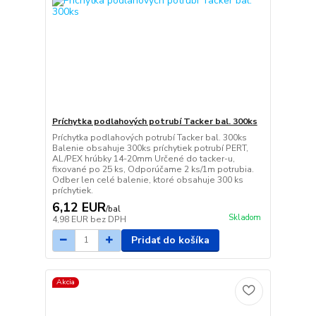
Príchytka podlahových potrubí Tacker bal. 300ks
Príchytka podlahových potrubí Tacker bal. 300ks
Balenie obsahuje 300ks príchytiek potrubí PERT,
AL/PEX hrúbky 14-20mm Určené do tacker-u,
fixované po 25 ks, Odporúčame 2 ks/1m potrubia.
Odber len celé balenie, ktoré obsahuje 300 ks
príchytiek.
6,12 EUR
/
bal
Skladom
4,98 EUR
bez DPH
Pridať do košíka
Akcia