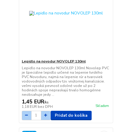
Lepidlo na novodur NOVOLEP 130ml
Lepidlo na novodur NOVOLEP 130ml Novolep PVC
je špeciálne lepidlo určené na lepenie tvrdého
PVC Novoduru, najmä na lepenie rúr a tvaroviek
vodovodných odpadov tzv. vnútornej kanalizácie.
veľmi vysoká pevnosť odolné vode už po 2
hodinách spoje nepraskajú trvalo homogénne
neobsahuje jedy ...
1,45 EUR
/
ks
Skladom
1,18 EUR
bez DPH
Pridať do košíka