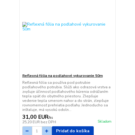
Reflexná fólia na podlahové vykurovanie 50m
Reflexná fólia sa používa pod potrubie
podlahového potrubia. Slúži ako odrazová vrstva a
zvyšuje účinnosť podlahového kúrenia odrážaním
tepla späť do obytného priestoru. Zlepšuje
vedenie tepla smerom nahor a do strán, zlepšuje
rovnomernosť prehriatia podlahy. Jednoducho sa
inštaluje, má vysokú odoln...
31,00 EUR
/
ks
Skladom
25,20 EUR
bez DPH
Pridať do košíka