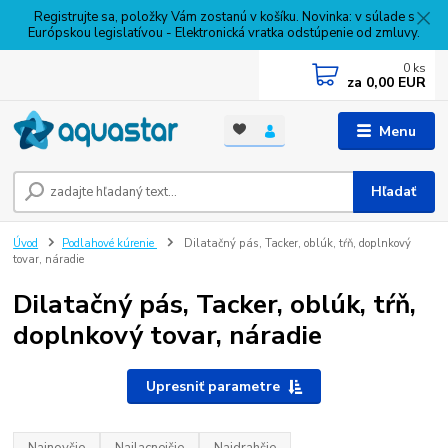
Registrujte sa, položky Vám zostanú v košíku. Novinka: v súlade s
Európskou legislatívou - Elektronická vratka odstúpenie od zmluvy.
0
ks
za
0,00 EUR
Menu
Hľadať
Úvod
Podlahové kúrenie
Dilatačný pás, Tacker, oblúk, tŕň, doplnkový
tovar, náradie
Dilatačný pás, Tacker, oblúk, tŕň,
doplnkový tovar, náradie
Upresniť parametre