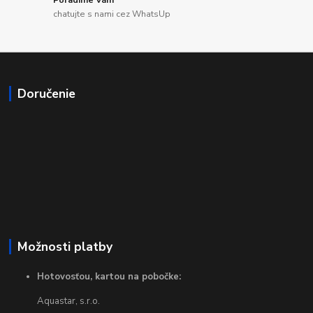
Poradíme Vám
chatujte s nami cez WhatsUp
Doručenie
Možnosti platby
Hotovosťou, kartou na pobočke:
Aquastar, s.r.o.