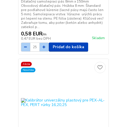
Dilatačný samolepiaci pás 8mm x 150mm
Obvodový dilatačný pás: Hrúbka 8 mm: Štandard
pre podlahové kúrenie (lacné pásy majú často len
5 mm). Samolepiaca vrstva: Výrazne urýchli prácu
pri lepení na stenu. PE fólia (zástera): Kľúčová vec!
Zabraňuje tomu, aby poter (betón alebo anhydrit)
zatiekol p...
0,58 EUR
/
m
Skladom
0,47 EUR
bez DPH
Pridať do košíka
Akcia
Novinka