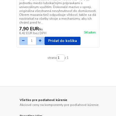
jednotku medzi lubrikačnými prípravkami s
univerzálnym využitím. Dokonalé mazivo v spreji,
originálna všestranná nevyhnutnosť do domácnosti.
Okrem mazania tiež odpudzuje vlhkosť, takže sa dá
nastriekať na všetky stroje a mechanizmy, aby ich
chránil pred hr...
7,90 EUR
/
ks
Skladom
6,42 EUR
bez DPH
Pridať do košíka
strana
z 1
Všetko pre podlahové kúrenie
Akciové ceny na komponenty pre podlahové kúrenie.