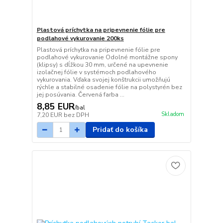
Plastová príchytka na pripevnenie fólie pre
podlahové vykurovanie 200ks
Plastová príchytka na pripevnenie fólie pre
podlahové vykurovanie Odolné montážne spony
(klipsy) s dĺžkou 30 mm, určené na upevnenie
izolačnej fólie v systémoch podlahového
vykurovania. Vďaka svojej konštrukcii umožňujú
rýchle a stabilné osadenie fólie na polystyrén bez
jej posúvania. Červená farba ...
8,85 EUR
/
bal
Skladom
7,20 EUR
bez DPH
Pridať do košíka