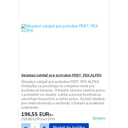
Skladací odvíjač pre potrubie PERT, PEX ALPEX
Skladací odvíjač pre potrubie PERT, PEX ALPEX
Odvíjačky sa používajú na odvíjanie rúrok pre
podlahové kúrenie. Odvíjače výrazne uľahčia prácu
s potrubím na stavbe. Ľahká a pevná konštrukcia
umožňuje bezpečnú a rýchlu prácu. Sú tiež ideálne
pre veľkoobchody a obchody. V balení aj praktická
uzatvárate...
196,55 EUR
/
ks
Skladom
159,80 EUR
bez DPH
Pridať do košíka