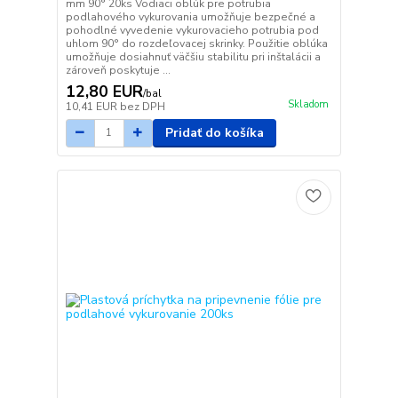
mm 90° 20ks Vodiaci oblúk pre potrubia
podlahového vykurovania umožňuje bezpečné a
pohodlné vyvedenie vykurovacieho potrubia pod
uhlom 90° do rozdeľovacej skrinky. Použitie oblúka
umožňuje dosiahnuť väčšiu stabilitu pri inštalácii a
zároveň poskytuje ...
12,80 EUR
/
bal
Skladom
10,41 EUR
bez DPH
Pridať do košíka