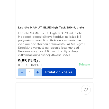
Lepidlo MAMUT GLUE High Tack 290ml, biele
Lepidlo MAMUT GLUE High Tack 290ml, biele
Moderné jednozložkové lepidlo, na báze MS
polyméru s okamžitou fixáciou a mimoriadne
vysokou počiatočnou priľnavosťou až 500 kg/m2.
Špeciálne vyvinuté na lepenie bez nutnosti
fixovania spojov – drží okamžite. Vytvrdzuje
vulkanizáciou vzdušnej vlhkosti, vytvá...
9,85 EUR
/
ks
Skladom
8,01 EUR
bez DPH
Pridať do košíka