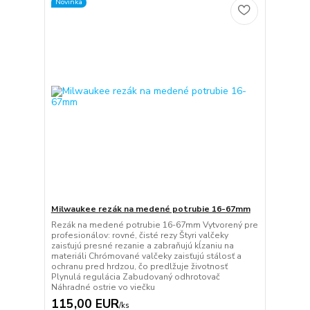
Novinka
Milwaukee rezák na medené potrubie 16-67mm
Rezák na medené potrubie 16-67mm Vytvorený pre
profesionálov: rovné, čisté rezy Štyri valčeky
zaisťujú presné rezanie a zabraňujú kĺzaniu na
materiáli Chrómované valčeky zaisťujú stálosť a
ochranu pred hrdzou, čo predlžuje životnosť
Plynulá regulácia Zabudovaný odhrotovač
Náhradné ostrie vo viečku
115,00 EUR
/
ks