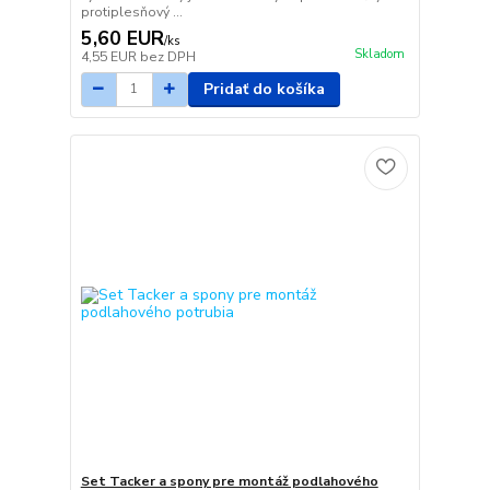
protiplesňový ...
5,60 EUR
/
ks
Skladom
4,55 EUR
bez DPH
Pridať do košíka
Set Tacker a spony pre montáž podlahového