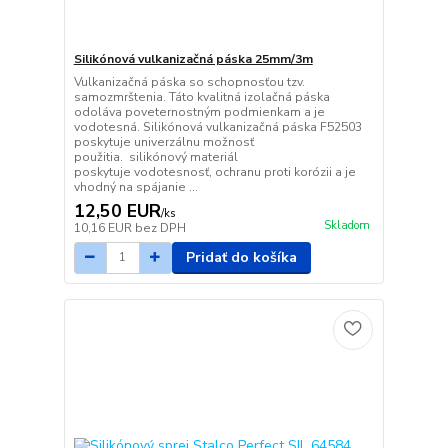
Silikónová vulkanizačná páska 25mm/3m
Vulkanizačná páska so schopnosťou tzv.
samozmrštenia. Táto kvalitná izolačná páska
odoláva poveternostným podmienkam a je
vodotesná. Silikónová vulkanizačná páska F52503
poskytuje univerzálnu možnosť
použitia. silikónový materiál
poskytuje vodotesnosť, ochranu proti korózii a je
vhodný na spájanie ...
12,50 EUR
/
ks
Skladom
10,16 EUR
bez DPH
Pridať do košíka