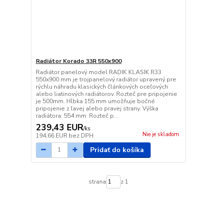
Radiátor Korado 33R 550x900
Radiátor panelový model RADIK KLASIK R33
550x900 mm je trojpanelový radiátor upravený pre
rýchlu náhradu klasických článkových oceľových
alebo liatinových radiátorov. Rozteč pre pripojenie
je 500mm. Hĺbka 155 mm umožňuje bočné
pripojenie z ľavej alebo pravej strany. Výška
radiátora: 554 mm Rozteč p...
239,43 EUR
/
ks
Nie je skladom
194,66 EUR
bez DPH
Pridať do košíka
strana
z 1