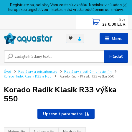
Registrujte sa, položky Vám zostanú v košíku. Novinka: v súlade s
Európskou legislatívou - Elektronická vratka odstúpenie od zmluvy.
0
ks
za
0,00 EUR
Menu
Hľadať
Úvod
Radiátory a príslušenstvo
Radiátory s bočným pripojením
Korado Radik Klasik K33 a R33
Korado Radik Klasik R33 výška 550
Korado Radik Klasik R33 výška
550
Upresniť parametre