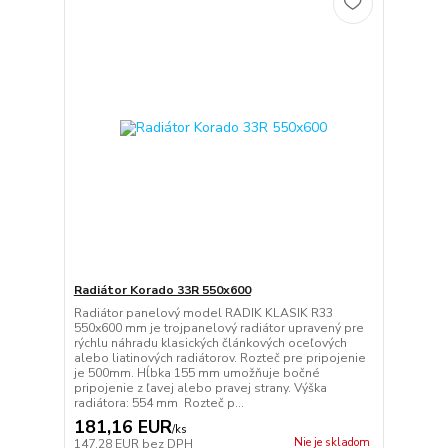
Radiátor Korado 33R 550x600
Radiátor panelový model RADIK KLASIK R33
550x600 mm je trojpanelový radiátor upravený pre
rýchlu náhradu klasických článkových oceľových
alebo liatinových radiátorov. Rozteč pre pripojenie
je 500mm. Hĺbka 155 mm umožňuje bočné
pripojenie z ľavej alebo pravej strany. Výška
radiátora: 554 mm Rozteč p...
181,16 EUR
/
ks
Nie je skladom
147,28 EUR
bez DPH