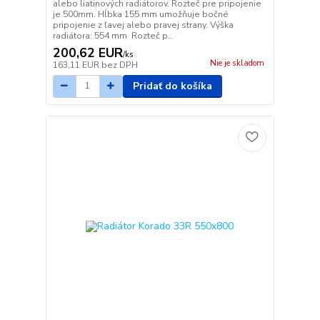
alebo liatinových radiátorov. Rozteč pre pripojenie
je 500mm. Hĺbka 155 mm umožňuje bočné
pripojenie z ľavej alebo pravej strany. Výška
radiátora: 554 mm Rozteč p...
200,62 EUR
/
ks
Nie je skladom
163,11 EUR
bez DPH
Pridať do košíka