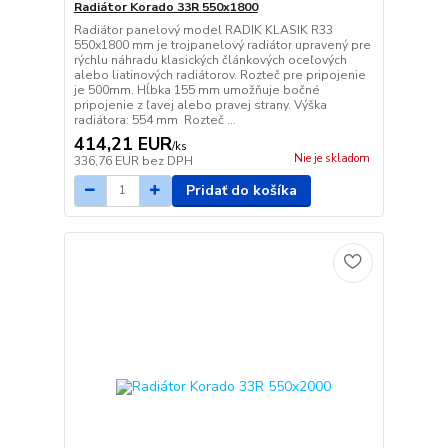
Radiátor Korado 33R 550x1800
Radiátor panelový model RADIK KLASIK R33
550x1800 mm je trojpanelový radiátor upravený pre
rýchlu náhradu klasických článkových oceľových
alebo liatinových radiátorov. Rozteč pre pripojenie
je 500mm. Hĺbka 155 mm umožňuje bočné
pripojenie z ľavej alebo pravej strany. Výška
radiátora: 554 mm Rozteč ...
414,21 EUR
/
ks
Nie je skladom
336,76 EUR
bez DPH
Pridať do košíka