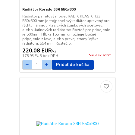
Radiátor Korado 33R 550x800
Radiátor panelový model RADIK KLASIK R33
550x800 mm je trojpanelový radiátor upravený pre
rýchlu náhradu klasických článkových oceľových
alebo liatinových radiátorov. Rozteč pre pripojenie
je 500mm. Hĺbka 155 mm umožňuje bočné
pripojenie z ľavej alebo pravej strany. Výška
radiátora: 554 mm Rozteč p...
220,08 EUR
/
ks
Nie je skladom
178,93 EUR
bez DPH
Pridať do košíka