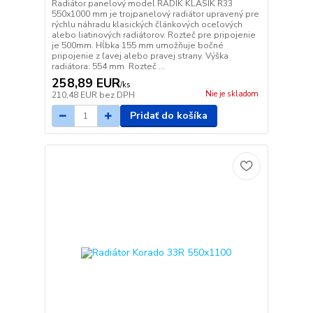
Radiátor panelový model RADIK KLASIK R33
550x1000 mm je trojpanelový radiátor upravený pre
rýchlu náhradu klasických článkových oceľových
alebo liatinových radiátorov. Rozteč pre pripojenie
je 500mm. Hĺbka 155 mm umožňuje bočné
pripojenie z ľavej alebo pravej strany. Výška
radiátora: 554 mm Rozteč ...
258,89 EUR
/
ks
Nie je skladom
210,48 EUR
bez DPH
Pridať do košíka