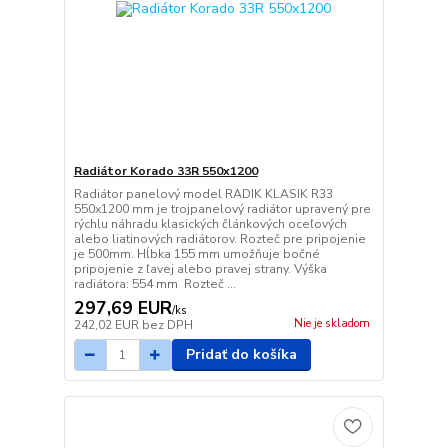
Radiátor Korado 33R 550x1200
Radiátor panelový model RADIK KLASIK R33
550x1200 mm je trojpanelový radiátor upravený pre
rýchlu náhradu klasických článkových oceľových
alebo liatinových radiátorov. Rozteč pre pripojenie
je 500mm. Hĺbka 155 mm umožňuje bočné
pripojenie z ľavej alebo pravej strany. Výška
radiátora: 554 mm Rozteč ...
297,69 EUR
/
ks
Nie je skladom
242,02 EUR
bez DPH
Pridať do košíka