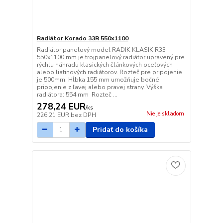
Radiátor Korado 33R 550x1100
Radiátor panelový model RADIK KLASIK R33
550x1100 mm je trojpanelový radiátor upravený pre
rýchlu náhradu klasických článkových oceľových
alebo liatinových radiátorov. Rozteč pre pripojenie
je 500mm. Hĺbka 155 mm umožňuje bočné
pripojenie z ľavej alebo pravej strany. Výška
radiátora: 554 mm Rozteč ...
278,24 EUR
/
ks
Nie je skladom
226,21 EUR
bez DPH
Pridať do košíka