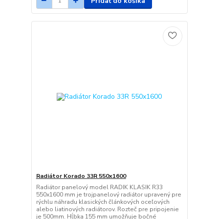
Pridať do košíka
Radiátor Korado 33R 550x1600
Radiátor panelový model RADIK KLASIK R33
550x1600 mm je trojpanelový radiátor upravený pre
rýchlu náhradu klasických článkových oceľových
alebo liatinových radiátorov. Rozteč pre pripojenie
je 500mm. Hĺbka 155 mm umožňuje bočné