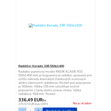
Radiátor Korado 33R 550x1400
Radiátor panelový model RADIK KLASIK R33
550x1400 mm je trojpanelový radiátor upravený pre
rýchlu náhradu klasických článkových oceľových
alebo liatinových radiátorov. Rozteč pre pripojenie
je 500mm. Hĺbka 155 mm umožňuje bočné
pripojenie z ľavej alebo pravej strany. Výška
radiátora: 554 mm Rozteč ...
336,49 EUR
/
ks
Nie je skladom
273,57 EUR
bez DPH