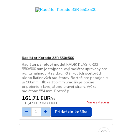
Radiátor Korado 33R 550x500
Radiátor panelový model RADIK KLASIK R33
550x500 mm je trojpanelový radiátor upravený pre
rýchlu náhradu klasických článkových oceľových
alebo liatinových radiátorov. Rozteč pre pripojenie
je 500mm. Hĺbka 155 mm umožňuje bočné
pripojenie z ľavej alebo pravej strany. Výška
radiátora: 554 mm Rozteč p...
161,71 EUR
/
ks
Nie je skladom
131,47 EUR
bez DPH
Pridať do košíka