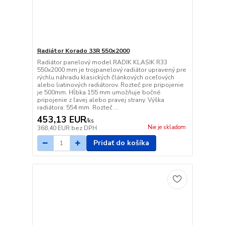
Radiátor Korado 33R 550x2000
Radiátor panelový model RADIK KLASIK R33
550x2000 mm je trojpanelový radiátor upravený pre
rýchlu náhradu klasických článkových oceľových
alebo liatinových radiátorov. Rozteč pre pripojenie
je 500mm. Hĺbka 155 mm umožňuje bočné
pripojenie z ľavej alebo pravej strany. Výška
radiátora: 554 mm Rozteč ...
453,13 EUR
/
ks
Nie je skladom
368,40 EUR
bez DPH
Pridať do košíka