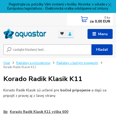
Registrujte sa, položky Vám zostanú v košíku. Novinka: v súlade s
Európskou legislatívou - Elektronická vratka odstúpenie od zmluvy.
0
ks
za
0,00 EUR
Menu
Hľadať
Úvod
Radiátory a príslušenstvo
Radiátory s bočným pripojením
Korado Radik Klasik K11
Korado Radik Klasik K11
Korado Radik Klasik sú určené pre
bočné pripojenie
a dajú sa
pripojiť z pravej aj z ľavej strany.
Korado Radik Klasik K11 výška 600