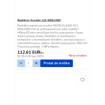
Radiátor Korado 11K 600x1000
Radiátor panelový model RADIK KLASIK K11
600x1000 mm je jednopanelový úzky radiátor.
Hĺbka 63 mm umožňuje bočné pripojenie z ľavej
alebo pravej strany. Radiátor je dodávaný v
komplete s montážnymi držiakmi, zaslepovacou a
odvzdušňovacou zátkou. Rozteč pripojenia: 550 mm
Pracovný pretlak: 1 MPa Maxim...
112,61 EUR
/
ks
Nie je skladom
91,55 EUR
bez DPH
Pridať do košíka