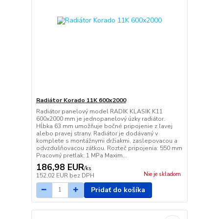
Radiátor Korado 11K 600x2000
Radiátor panelový model RADIK KLASIK K11
600x2000 mm je jednopanelový úzky radiátor.
Hĺbka 63 mm umožňuje bočné pripojenie z ľavej
alebo pravej strany. Radiátor je dodávaný v
komplete s montážnymi držiakmi, zaslepovacou a
odvzdušňovacou zátkou. Rozteč pripojenia: 550 mm
Pracovný pretlak: 1 MPa Maxim...
186,98 EUR
/
ks
Nie je skladom
152,02 EUR
bez DPH
Pridať do košíka