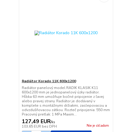
Radiátor Korado 11K 600x1200
Radiátor panelový model RADIK KLASIK K11
600x1200 mm je jednopanelový úzky radiátor.
Hĺbka 63 mm umožňuje bočné pripojenie z ľavej
alebo pravej strany. Radiátor je dodávaný v
komplete s montážnymi držiakmi, zaslepovacou a
odvzdušňovacou zátkou. Rozteč pripojenia: 550 mm
Pracovný pretlak: 1 MPa Maxim...
127,49 EUR
/
ks
Nie je skladom
103,65 EUR
bez DPH