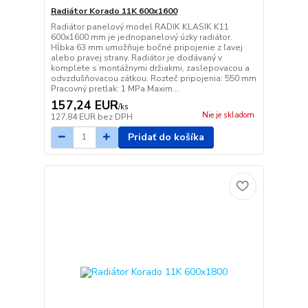
Radiátor Korado 11K 600x1600
Radiátor panelový model RADIK KLASIK K11
600x1600 mm je jednopanelový úzky radiátor.
Hĺbka 63 mm umožňuje bočné pripojenie z ľavej
alebo pravej strany. Radiátor je dodávaný v
komplete s montážnymi držiakmi, zaslepovacou a
odvzdušňovacou zátkou. Rozteč pripojenia: 550 mm
Pracovný pretlak: 1 MPa Maxim...
157,24 EUR
/
ks
Nie je skladom
127,84 EUR
bez DPH
Pridať do košíka