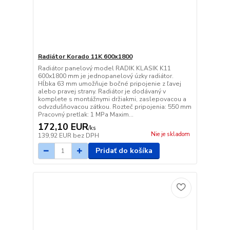
Radiátor Korado 11K 600x1800
Radiátor panelový model RADIK KLASIK K11
600x1800 mm je jednopanelový úzky radiátor.
Hĺbka 63 mm umožňuje bočné pripojenie z ľavej
alebo pravej strany. Radiátor je dodávaný v
komplete s montážnymi držiakmi, zaslepovacou a
odvzdušňovacou zátkou. Rozteč pripojenia: 550 mm
Pracovný pretlak: 1 MPa Maxim...
172,10 EUR
/
ks
Nie je skladom
139,92 EUR
bez DPH
Pridať do košíka