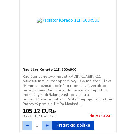
Radiátor Korado 11K 600x900
Radiátor panelový model RADIK KLASIK K11
600x900 mm je jednopanelový úzky radiátor. Hĺbka
63 mm umožňuje bočné pripojenie z ľavej alebo
pravej strany. Radiátor je dodávaný v komplete s
montážnymi držiakmi, zaslepovacou a
odvzdušňovacou zátkou. Rozteč pripojenia: 550 mm
Pracovný pretlak: 1 MPa Maximá...
105,12 EUR
/
ks
Nie je skladom
85,46 EUR
bez DPH
Pridať do košíka