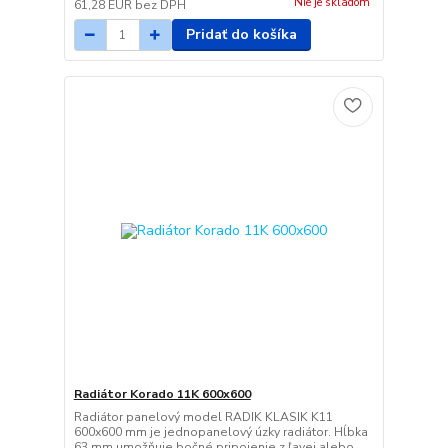
Nie je skladom
61,28 EUR
bez DPH
Pridať do košíka
Radiátor Korado 11K 600x600
Radiátor panelový model RADIK KLASIK K11
600x600 mm je jednopanelový úzky radiátor. Hĺbka
63 mm umožňuje bočné pripojenie z ľavej alebo