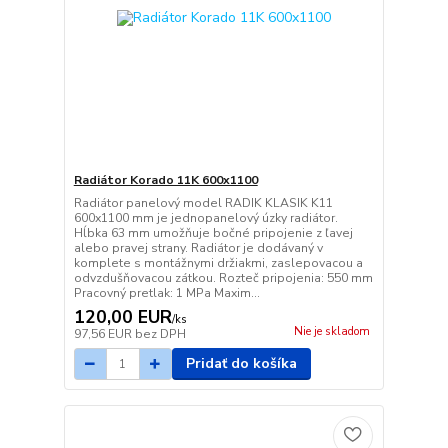
Radiátor Korado 11K 600x1100
Radiátor panelový model RADIK KLASIK K11
600x1100 mm je jednopanelový úzky radiátor.
Hĺbka 63 mm umožňuje bočné pripojenie z ľavej
alebo pravej strany. Radiátor je dodávaný v
komplete s montážnymi držiakmi, zaslepovacou a
odvzdušňovacou zátkou. Rozteč pripojenia: 550 mm
Pracovný pretlak: 1 MPa Maxim...
120,00 EUR
/
ks
Nie je skladom
97,56 EUR
bez DPH
Pridať do košíka