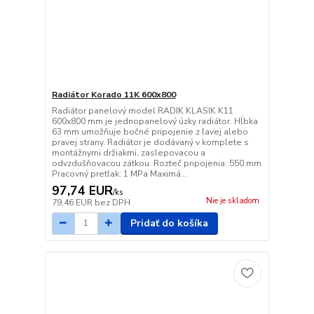
Radiátor Korado 11K 600x800
Radiátor panelový model RADIK KLASIK K11
600x800 mm je jednopanelový úzky radiátor. Hĺbka
63 mm umožňuje bočné pripojenie z ľavej alebo
pravej strany. Radiátor je dodávaný v komplete s
montážnymi držiakmi, zaslepovacou a
odvzdušňovacou zátkou. Rozteč pripojenia: 550 mm
Pracovný pretlak: 1 MPa Maximá...
97,74 EUR
/
ks
Nie je skladom
79,46 EUR
bez DPH
Pridať do košíka