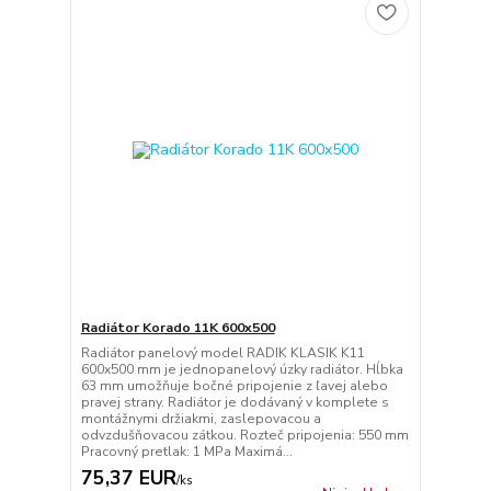
Radiátor Korado 11K 600x500
Radiátor panelový model RADIK KLASIK K11
600x500 mm je jednopanelový úzky radiátor. Hĺbka
63 mm umožňuje bočné pripojenie z ľavej alebo
pravej strany. Radiátor je dodávaný v komplete s
montážnymi držiakmi, zaslepovacou a
odvzdušňovacou zátkou. Rozteč pripojenia: 550 mm
Pracovný pretlak: 1 MPa Maximá...
75,37 EUR
/
ks