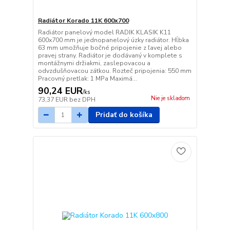
Radiátor Korado 11K 600x700
Radiátor panelový model RADIK KLASIK K11
600x700 mm je jednopanelový úzky radiátor. Hĺbka
63 mm umožňuje bočné pripojenie z ľavej alebo
pravej strany. Radiátor je dodávaný v komplete s
montážnymi držiakmi, zaslepovacou a
odvzdušňovacou zátkou. Rozteč pripojenia: 550 mm
Pracovný pretlak: 1 MPa Maximá...
90,24 EUR
/
ks
Nie je skladom
73,37 EUR
bez DPH
Pridať do košíka