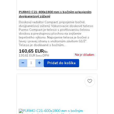
PURMO C21-600x1600 mm s bočným pripojením
dvojpanelový zúžený
Doskový radiátor Compact, pripojenie bočné,
dvojpanelový zúžený. Vykurovacie doskové teleso
Purmo Compact je teleso s profilovanou čelnou
doskou a prestupnou plochou na zvýšenie
tepelného výkonu. Napojenie telesa je bočné z
ľavej i pravej strany s vnútorným závitom G1/2".
Teleso je dodávané s bočným...
160,65 EUR
/
ks
Nie je skladom
130,61 EUR
bez DPH
Pridať do košíka