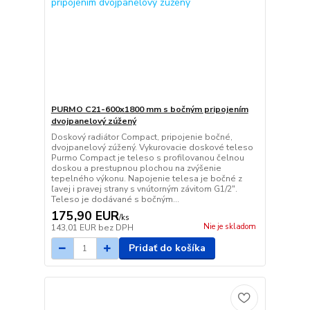
PURMO C21-600x1800 mm s bočným pripojením
dvojpanelový zúžený
Doskový radiátor Compact, pripojenie bočné,
dvojpanelový zúžený. Vykurovacie doskové teleso
Purmo Compact je teleso s profilovanou čelnou
doskou a prestupnou plochou na zvýšenie
tepelného výkonu. Napojenie telesa je bočné z
ľavej i pravej strany s vnútorným závitom G1/2".
Teleso je dodávané s bočným...
175,90 EUR
/
ks
Nie je skladom
143,01 EUR
bez DPH
Pridať do košíka