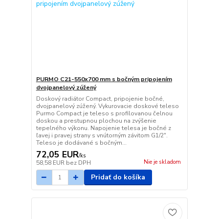
PURMO C21-550x700 mm s bočným pripojením
dvojpanelový zúžený
Doskový radiátor Compact, pripojenie bočné,
dvojpanelový zúžený. Vykurovacie doskové teleso
Purmo Compact je teleso s profilovanou čelnou
doskou a prestupnou plochou na zvýšenie
tepelného výkonu. Napojenie telesa je bočné z
ľavej i pravej strany s vnútorným závitom G1/2".
Teleso je dodávané s bočným...
72,05 EUR
/
ks
Nie je skladom
58,58 EUR
bez DPH
Pridať do košíka