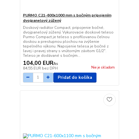
PURMO C21-600x1000 mm s bočným pripojením
dvojpanelový zúžený
Doskový radiátor Compact, pripojenie bočné,
dvojpanelový zúžený. Vykurovacie doskové teleso
Purmo Compact je teleso s profilovanou čelnou
doskou a prestupnou plochou na zvýšenie
tepelného výkonu. Napojenie telesa je bočné z
ľavej i pravej strany s vnútorným závitom G1/2".
Teleso je dodávané s bočným...
104,00 EUR
/
ks
Nie je skladom
84,55 EUR
bez DPH
Pridať do košíka