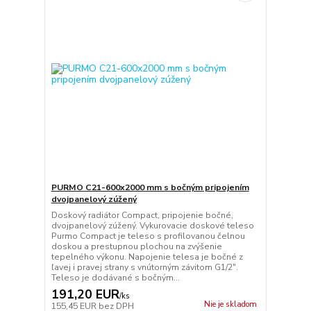
PURMO C21-600x2000 mm s bočným pripojením
dvojpanelový zúžený
Doskový radiátor Compact, pripojenie bočné,
dvojpanelový zúžený. Vykurovacie doskové teleso
Purmo Compact je teleso s profilovanou čelnou
doskou a prestupnou plochou na zvýšenie
tepelného výkonu. Napojenie telesa je bočné z
ľavej i pravej strany s vnútorným závitom G1/2".
Teleso je dodávané s bočným...
191,20 EUR
/
ks
Nie je skladom
155,45 EUR
bez DPH