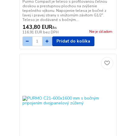
Purmo Compact je teleso s profilovanou čelnou
doskou a prestupnou plochou na zvýšenie
tepelného výkonu. Napojenie telesa je bočné z
ľavej i pravej strany s vnútorným závitom G1/2".
Teleso je dodávané s bočným...
143,80 EUR
/
ks
Nie je skladom
116,91 EUR
bez DPH
Pridať do košíka