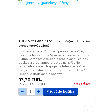
PURMO C21-550x1100 mm s bočným pripojením
dvojpanelový zúžený
Doskový radiátor Compact, pripojenie bočné,
dvojpanelový zúžený. Vykurovacie doskové teleso
Purmo Compact je teleso s profilovanou čelnou
doskou a prestupnou plochou na zvýšenie
tepelného výkonu. Napojenie telesa je bočné z
ľavej i pravej strany s vnútorným závitom G1/2".
Teleso je dodávané s bočným...
93,20 EUR
/
ks
Nie je skladom
75,77 EUR
bez DPH
Pridať do košíka