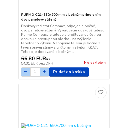
PURMO C21-550x600 mm s bočným pripojením
dvojpanelový zúžený
Doskový radiátor Compact, pripojenie bočné,
dvojpanelový zúžený. Vykurovacie doskové teleso
Purmo Compact je teleso s profilovanou čelnou
doskou a prestupnou plochou na zvýšenie
tepelného výkonu. Napojenie telesa je bočné z
ľavej i pravej strany s vnútorným závitom G1/2".
Teleso je dodávané s bočným...
66,80 EUR
/
ks
Nie je skladom
54,31 EUR
bez DPH
Pridať do košíka