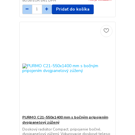
80,08 EUR
bez DPH
Pridať do košíka
PURMO C21-550x1400 mm s bočným pripojením
dvojpanelový zúžený
Doskový radiátor Compact, pripojenie bočné,
dvojpanelový zúžený. Vykurovacie doskové teleso