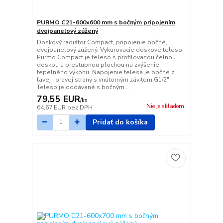
PURMO C21-600x600 mm s bočným pripojením
dvojpanelový zúžený
Doskový radiátor Compact, pripojenie bočné,
dvojpanelový zúžený. Vykurovacie doskové teleso
Purmo Compact je teleso s profilovanou čelnou
doskou a prestupnou plochou na zvýšenie
tepelného výkonu. Napojenie telesa je bočné z
ľavej i pravej strany s vnútorným závitom G1/2".
Teleso je dodávané s bočným...
79,55 EUR
/
ks
Nie je skladom
64,67 EUR
bez DPH
Pridať do košíka