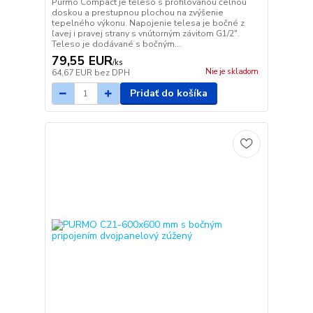
Purmo Compact je teleso s profilovanou čelnou
doskou a prestupnou plochou na zvýšenie
tepelného výkonu. Napojenie telesa je bočné z
ľavej i pravej strany s vnútorným závitom G1/2".
Teleso je dodávané s bočným...
79,55 EUR
/
ks
Nie je skladom
64,67 EUR
bez DPH
Pridať do košíka