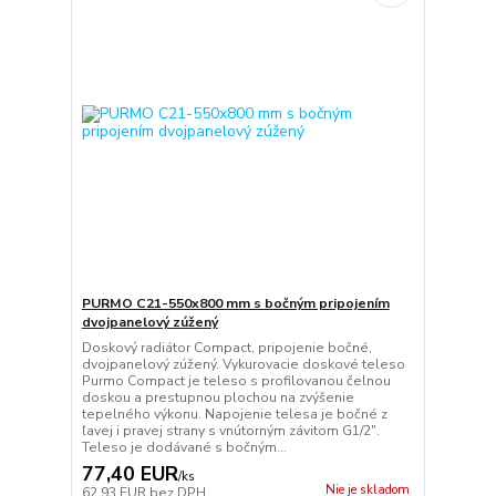
PURMO C21-550x800 mm s bočným pripojením
dvojpanelový zúžený
Doskový radiátor Compact, pripojenie bočné,
dvojpanelový zúžený. Vykurovacie doskové teleso
Purmo Compact je teleso s profilovanou čelnou
doskou a prestupnou plochou na zvýšenie
tepelného výkonu. Napojenie telesa je bočné z
ľavej i pravej strany s vnútorným závitom G1/2".
Teleso je dodávané s bočným...
77,40 EUR
/
ks
Nie je skladom
62,93 EUR
bez DPH