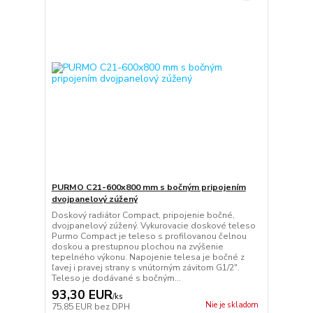
PURMO C21-600x800 mm s bočným pripojením
dvojpanelový zúžený
Doskový radiátor Compact, pripojenie bočné,
dvojpanelový zúžený. Vykurovacie doskové teleso
Purmo Compact je teleso s profilovanou čelnou
doskou a prestupnou plochou na zvýšenie
tepelného výkonu. Napojenie telesa je bočné z
ľavej i pravej strany s vnútorným závitom G1/2".
Teleso je dodávané s bočným...
93,30 EUR
/
ks
Nie je skladom
75,85 EUR
bez DPH