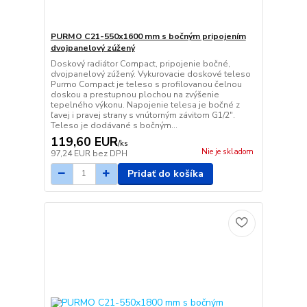
PURMO C21-550x1600 mm s bočným pripojením
dvojpanelový zúžený
Doskový radiátor Compact, pripojenie bočné,
dvojpanelový zúžený. Vykurovacie doskové teleso
Purmo Compact je teleso s profilovanou čelnou
doskou a prestupnou plochou na zvýšenie
tepelného výkonu. Napojenie telesa je bočné z
ľavej i pravej strany s vnútorným závitom G1/2".
Teleso je dodávané s bočným...
119,60 EUR
/
ks
Nie je skladom
97,24 EUR
bez DPH
Pridať do košíka