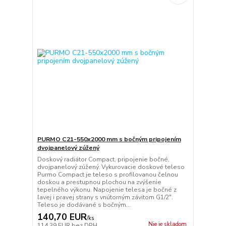
PURMO C21-550x2000 mm s bočným pripojením
dvojpanelový zúžený
Doskový radiátor Compact, pripojenie bočné,
dvojpanelový zúžený. Vykurovacie doskové teleso
Purmo Compact je teleso s profilovanou čelnou
doskou a prestupnou plochou na zvýšenie
tepelného výkonu. Napojenie telesa je bočné z
ľavej i pravej strany s vnútorným závitom G1/2".
Teleso je dodávané s bočným...
140,70 EUR
/
ks
Nie je skladom
114,39 EUR
bez DPH