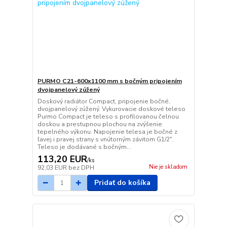
PURMO C21-600x1100 mm s bočným pripojením
dvojpanelový zúžený
Doskový radiátor Compact, pripojenie bočné,
dvojpanelový zúžený. Vykurovacie doskové teleso
Purmo Compact je teleso s profilovanou čelnou
doskou a prestupnou plochou na zvýšenie
tepelného výkonu. Napojenie telesa je bočné z
ľavej i pravej strany s vnútorným závitom G1/2".
Teleso je dodávané s bočným...
113,20 EUR
/
ks
Nie je skladom
92,03 EUR
bez DPH
Pridať do košíka