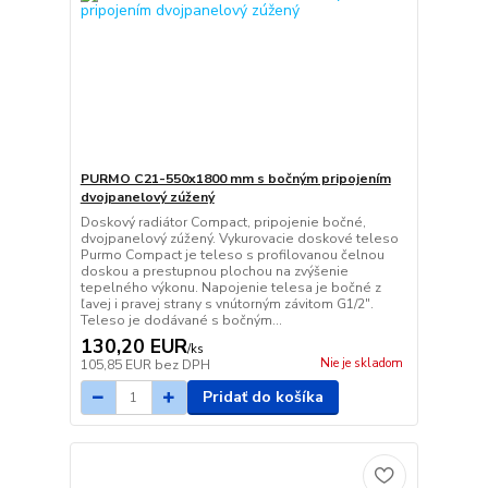
PURMO C21-550x1800 mm s bočným pripojením
dvojpanelový zúžený
Doskový radiátor Compact, pripojenie bočné,
dvojpanelový zúžený. Vykurovacie doskové teleso
Purmo Compact je teleso s profilovanou čelnou
doskou a prestupnou plochou na zvýšenie
tepelného výkonu. Napojenie telesa je bočné z
ľavej i pravej strany s vnútorným závitom G1/2".
Teleso je dodávané s bočným...
130,20 EUR
/
ks
Nie je skladom
105,85 EUR
bez DPH
Pridať do košíka