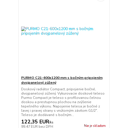
PURMO C21-600x1200 mm s bočným pripojením
dvojpanelový zúžený
Doskový radiátor Compact, pripojenie bočné,
dvojpanelový zúžený. Vykurovacie doskové teleso
Purmo Compact je teleso s profilovanou čelnou
doskou a prestupnou plochou na zvýšenie
tepelného výkonu. Napojenie telesa je bočné z
ľavej i pravej strany s vnútorným závitom G1/2".
Teleso je dodávané s bočným...
122,35 EUR
/
ks
Nie je skladom
99,47 EUR
bez DPH