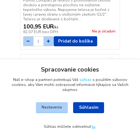
Purmo Compact je teleso s profilovanou čelnou
doskou a prestupnou plochou na zvýšenie
tepelného výkonu. Napojenie telesa je bočné z
ľavej i pravej strany s vnútorným závitom G1/2".
Teleso je dodávané s bočným...
100,95 EUR
/
ks
Nie je skladom
82,07 EUR
bez DPH
Pridať do košíka
Spracovanie cookies
Náš e-shop a partneri potrebujú Váš
súhlas
s použitím súborov
cookies, aby Vám mohli zobrazovať informácie týkajúce sa Vašich
záujmov.
Súhlasím
Nastavenia
Súhlas môžete odmietnuť
tu
.