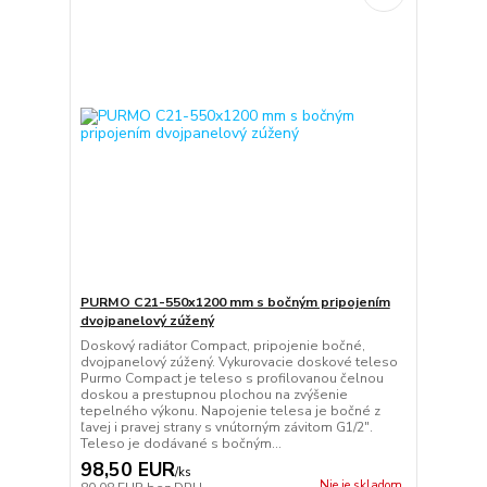
PURMO C21-550x1200 mm s bočným pripojením
dvojpanelový zúžený
Doskový radiátor Compact, pripojenie bočné,
dvojpanelový zúžený. Vykurovacie doskové teleso
Purmo Compact je teleso s profilovanou čelnou
doskou a prestupnou plochou na zvýšenie
tepelného výkonu. Napojenie telesa je bočné z
ľavej i pravej strany s vnútorným závitom G1/2".
Teleso je dodávané s bočným...
98,50 EUR
/
ks
Nie je skladom