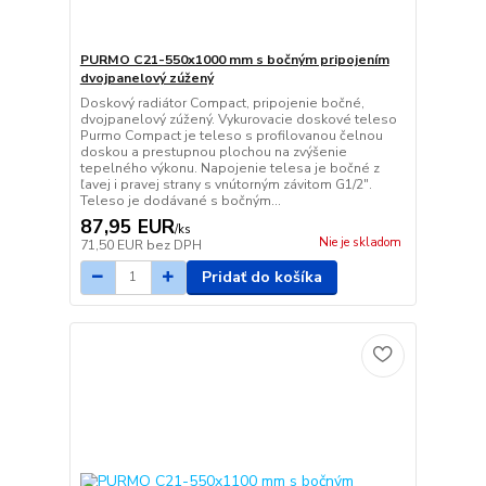
PURMO C21-550x1000 mm s bočným pripojením
dvojpanelový zúžený
Doskový radiátor Compact, pripojenie bočné,
dvojpanelový zúžený. Vykurovacie doskové teleso
Purmo Compact je teleso s profilovanou čelnou
doskou a prestupnou plochou na zvýšenie
tepelného výkonu. Napojenie telesa je bočné z
ľavej i pravej strany s vnútorným závitom G1/2".
Teleso je dodávané s bočným...
87,95 EUR
/
ks
Nie je skladom
71,50 EUR
bez DPH
Pridať do košíka