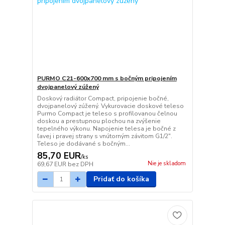
PURMO C21-600x700 mm s bočným pripojením
dvojpanelový zúžený
Doskový radiátor Compact, pripojenie bočné,
dvojpanelový zúžený. Vykurovacie doskové teleso
Purmo Compact je teleso s profilovanou čelnou
doskou a prestupnou plochou na zvýšenie
tepelného výkonu. Napojenie telesa je bočné z
ľavej i pravej strany s vnútorným závitom G1/2".
Teleso je dodávané s bočným...
85,70 EUR
/
ks
Nie je skladom
69,67 EUR
bez DPH
Pridať do košíka