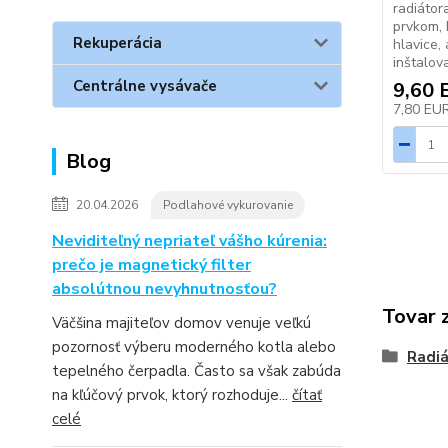
radiátor
prvkom, 
Rekuperácia
hlavice, 
inštalov
Centrálne vysávače
9,60 
7,80 EU
Blog
20.04.2026
Podlahové vykurovanie
Neviditeľný nepriateľ vášho kúrenia:
prečo je magnetický filter
absolútnou nevyhnutnosťou?
Tovar 
Väčšina majiteľov domov venuje veľkú
pozornosť výberu moderného kotla alebo
Radiá
tepelného čerpadla. Často sa však zabúda
na kľúčový prvok, ktorý rozhoduje...
čítať
celé