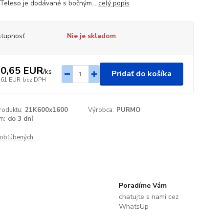
 Teleso je dodávané s bočným...
celý popis
tupnosť
Nie je skladom
0,65 EUR
/
ks
Pridať do košíka
,61 EUR
bez DPH
roduktu:
21K600x1600
Výrobca:
PURMO
m:
do 3 dní
obľúbených
Poradíme Vám
chatujte s nami cez
WhatsUp