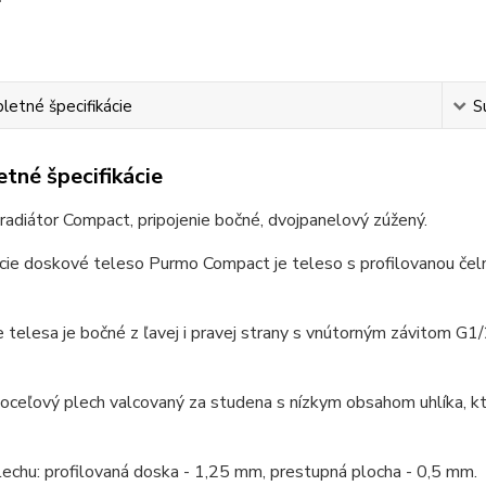
etné špecifikácie
S
tné špecifikácie
adiátor Compact, pripojenie bočné, dvojpanelový zúžený.
cie doskové teleso Purmo Compact je teleso s profilovanou čel
 telesa je bočné z ľavej i pravej strany s vnútorným závitom G1
: oceľový plech valcovaný za studena s nízkym obsahom uhlíka
echu: profilovaná doska - 1,25 mm, prestupná plocha - 0,5 mm.