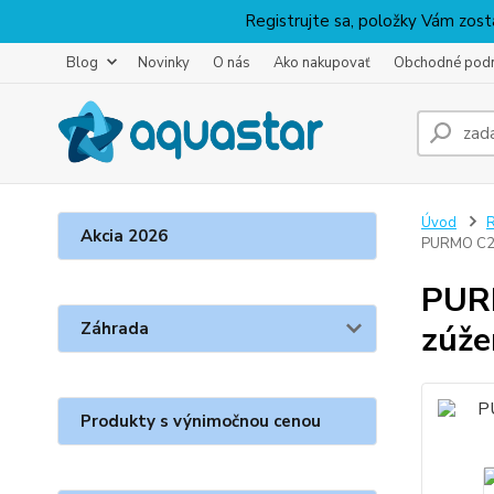
Registrujte sa, položky Vám zosta
Blog
Novinky
O nás
Ako nakupovať
Obchodné pod
Úvod
R
Akcia 2026
PURMO C21
PURM
Záhrada
zúže
Produkty s výnimočnou cenou