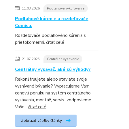
11.03.2026
Podlahové vykurovanie
Podlahové kúrenie a rozdeľovače
Comisa.
Rozdeľovače podlahového kúrenia s
prietokomermi.
čítať celé
21.07.2025
Centrálne vysávanie
Centrálny vysávač, aké sú výhody?
Rekonštruujete alebo staviate svoje
vysnívané bývanie? Vypracujeme Vám
cenovú ponuku na systém centrálneho
vysávania, montáž, servis...zodpovieme
Vaše...
čítať celé
Zobraziť všetky články