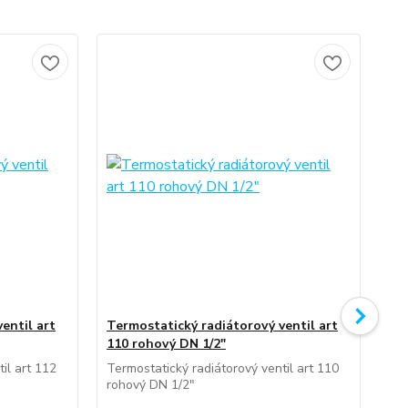
entil art
Termostatický radiátorový ventil art
Ruč
110 rohový DN 1/2"
12
il art 112
Termostatický radiátorový ventil art 110
Ruč
rohový DN 1/2"
DN