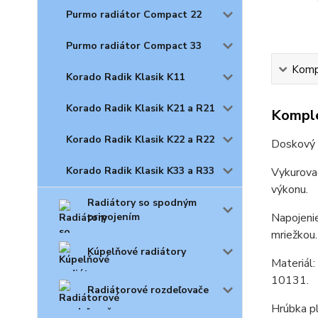
Purmo radiátor Compact 22
Purmo radiátor Compact 33
Kompl
Korado Radik Klasik K11
Korado Radik Klasik K21 a R21
Komple
Korado Radik Klasik K22 a R22
Doskový r
Korado Radik Klasik K33 a R33
Vykurova
výkonu.
Radiátory so spodným
pripojením
Napojenie
mriežkou.
Kúpelňové radiátory
Materiál
10131.
Radiátorové rozdeľovače
Hrúbka pl