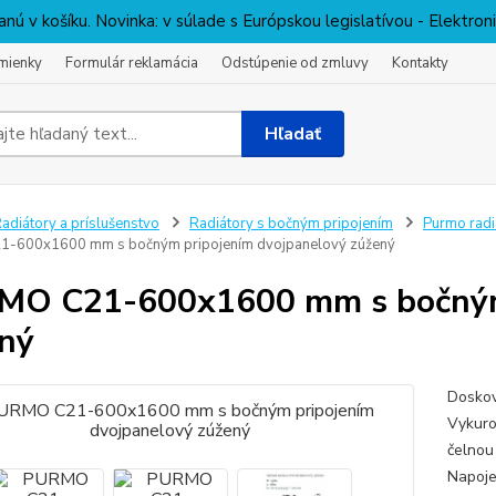
nú v košíku. Novinka: v súlade s Európskou legislatívou - Elektro
mienky
Formulár reklamácia
Odstúpenie od zmluvy
Kontakty
Hľadať
adiátory a príslušenstvo
Radiátory s bočným pripojením
Purmo radi
-600x1600 mm s bočným pripojením dvojpanelový zúžený
O C21-600x1600 mm s bočným 
ný
Doskov
Vykuro
čelnou
Napoje