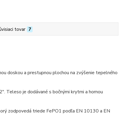
úvisiaci tovar
7
nou doskou a prestupnou plochou na zvýšenie tepelného
/2". Teleso je dodávané s bočnými krytmi a hornou
, ktorý zodpovedá triede FePO1 podľa EN 10130 a EN