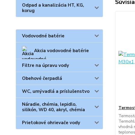
Súvisia
Odpad a kanalizácia HT, KG,
korug
Vodovodné batérie
Akcia vodovodné batérie
Filtre na úpravu vody
Obehové čerpadlá
WC, umývadlá a príslušenstvo
Náradie, chémia, lepidlo,
Termost
silikón, WD 40, akryl, chémia
Termosta
Termohla
Prietokové ohrievače vody
vhodná n
teplonos