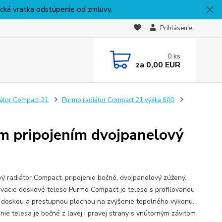
nická vratka odstúpenie od zmluvy.
Prihlásenie
0
ks
za
0,00 EUR
átor Compact 21
Purmo radiátor Compact 21 výška 600
pripojením dvojpanelový
ý radiátor Compact, pripojenie bočné, dvojpanelový zúžený.
vacie doskové teleso Purmo Compact je teleso s profilovanou
 doskou a prestupnou plochou na zvýšenie tepelného výkonu.
nie telesa je bočné z ľavej i pravej strany s vnútorným závitom