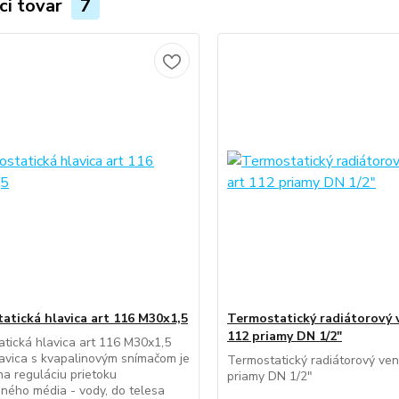
ci tovar
7
atická hlavica art 116 M30x1,5
Termostatický radiátorový v
112 priamy DN 1/2"
tická hlavica art 116 M30x1,5
vica s kvapalinovým snímačom je
Termostatický radiátorový vent
a reguláciu prietoku
priamy DN 1/2"
ného média - vody, do telesa