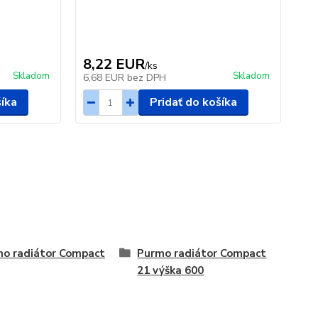
8,22 EUR
5
/
ks
Skladom
Skladom
6,68 EUR
bez DPH
4,
šíka
Pridať do košíka
o radiátor Compact
Purmo radiátor Compact
21 výška 600