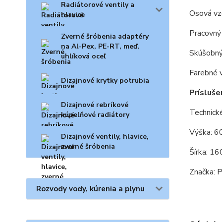
Radiátorové ventily a
Osová vzd
hlavice
Pracovný
Zverné šróbenia adaptéry
na Al-Pex, PE-RT, meď,
Skúšobný
uhlíková oceľ
Farebné 
Dizajnové krytky potrubia
Prísluše
Dizajnové rebríkové
Technické
kúpelňové radiátory
Výška: 
Dizajnové ventily, hlavice,
zverné šróbenia
Šírka: 1
Značka: 
Rozvody vody, kúrenia a plynu