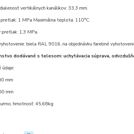
ialenosť vertikálnych kanálikov: 33,3 mm.
 pretlak: 1 MPa Maximálna teplota: 110°C.
 pretlak: 1,3 MPa.
vyhotovenie: biela RAL 9016, na objednávku farebné vyhotoveni
nstvo dodávané s telesom: uchytávacia súprava, odvzdušňo
 údaje:
600 mm
600 mm
Purmo, hmotnosť: 45,68kg