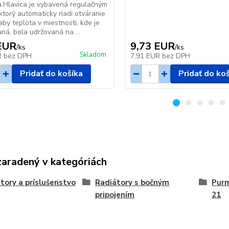
a.Hlavica je vybavená regulačným
ktorý automaticky riadi otváranie
aby teplota v miestnosti, kde je
aná, bola udržovaná na ...
EUR
9,73 EUR
/
ks
/
ks
Skladom
R
bez DPH
7,91 EUR
bez DPH
Pridať do košíka
Pridať do ko
zaradený v kategóriách
tory a príslušenstvo
Radiátory s bočným
Purm
pripojením
21