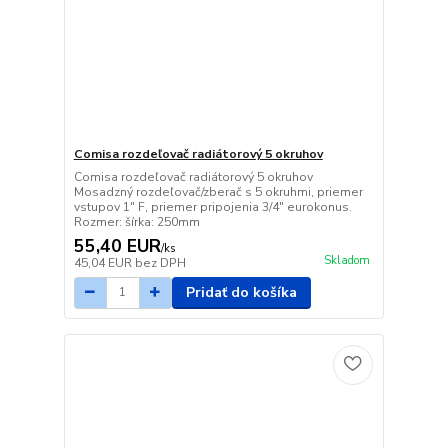
Comisa rozdeľovač radiátorový 5 okruhov
Comisa rozdeľovač radiátorový 5 okruhov
Mosadzný rozdeľovač/zberač s 5 okruhmi, priemer
vstupov 1" F, priemer pripojenia 3/4" eurokonus.
Rozmer: šírka: 250mm
55,40 EUR
/
ks
Skladom
45,04 EUR
bez DPH
Pridať do košíka