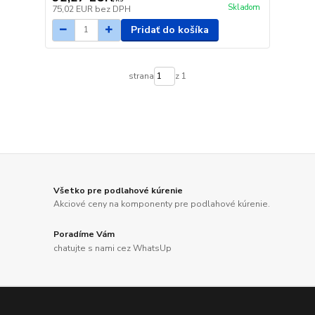
Skladom
75,02 EUR
bez DPH
Pridať do košíka
strana
z 1
Všetko pre podlahové kúrenie
Akciové ceny na komponenty pre podlahové kúrenie.
Poradíme Vám
chatujte s nami cez WhatsUp