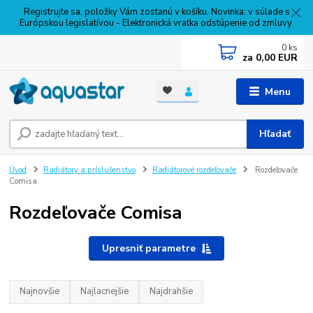
Registrujte sa, položky Vám zostanú v košíku. Novinka: v súlade s
Európskou legislatívou - Elektronická vratka odstúpenie od zmluvy.
0
ks
za
0,00 EUR
Menu
Hľadať
Úvod
Radiátory a príslušenstvo
Radiátorové rozdeľovače
Rozdeľovače
Comisa
Rozdeľovače Comisa
Upresniť parametre
Najnovšie
Najlacnejšie
Najdrahšie