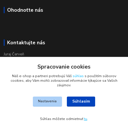
Ohodnoťte nás
Kontaktujte nás
Juraj Červeň
+421 915 834 133
Spracovanie cookies
pondelok-piatok 8:00 - 16:00
Náš e-shop a partneri potrebujú Váš
súhlas
s použitím súborov
obchod@aquastar.sk
cookies, aby Vám mohli zobrazovať informácie týkajúce sa Vašich
záujmov.
Súhlasím
Nastavenia
JohnS
Súhlas môžete odmietnuť
tu
.
Vytvorené na
Eshop-rychlo.sk