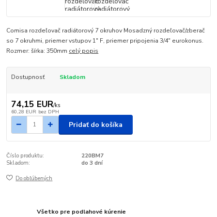
Comisa rozdeľovač radiátorový 7 okruhov Mosadzný rozdeľovač/zberač
so 7 okruhmi, priemer vstupov 1" F, priemer pripojenia 3/4" eurokonus.
Rozmer: šírka: 350mm
celý popis
Dostupnosť
Skladom
74,15 EUR
/
ks
60,28 EUR
bez DPH
Pridať do košíka
Číslo produktu:
220BM7
Skladom:
do 3 dní
Do obľúbených
Všetko pre podlahové kúrenie