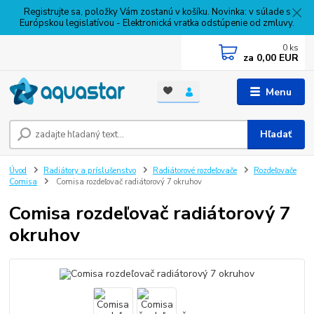
Registrujte sa, položky Vám zostanú v košíku. Novinka: v súlade s
Európskou legislatívou - Elektronická vratka odstúpenie od zmluvy.
0
ks
za
0,00 EUR
Menu
Hľadať
Úvod
Radiátory a príslušenstvo
Radiátorové rozdeľovače
Rozdeľovače
Comisa
Comisa rozdeľovač radiátorový 7 okruhov
Comisa rozdeľovač radiátorový 7
okruhov