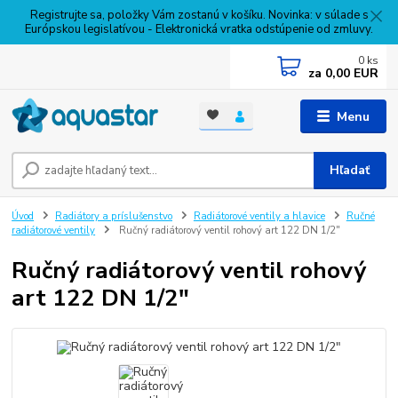
Registrujte sa, položky Vám zostanú v košíku. Novinka: v súlade s
Európskou legislatívou - Elektronická vratka odstúpenie od zmluvy.
0
ks
za
0,00 EUR
Menu
Hľadať
Úvod
Radiátory a príslušenstvo
Radiátorové ventily a hlavice
Ručné
radiátorové ventily
Ručný radiátorový ventil rohový art 122 DN 1/2"
Ručný radiátorový ventil rohový
art 122 DN 1/2"