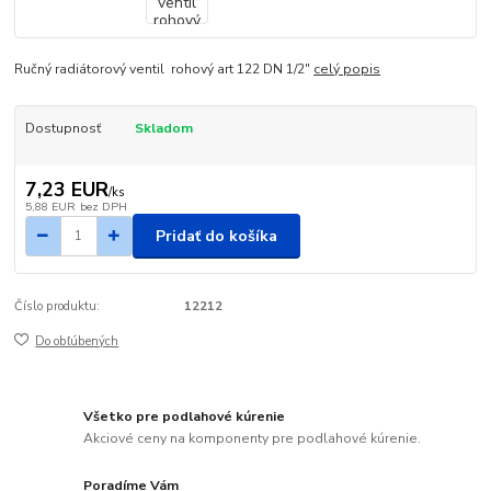
Ručný radiátorový ventil rohový art 122 DN 1/2"
celý popis
Dostupnosť
Skladom
7,23 EUR
/
ks
5,88 EUR
bez DPH
Pridať do košíka
Číslo produktu:
12212
Do obľúbených
Všetko pre podlahové kúrenie
Akciové ceny na komponenty pre podlahové kúrenie.
Poradíme Vám