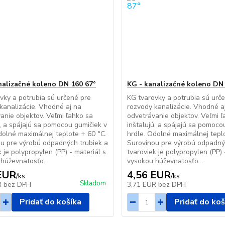
nalizačné koleno DN 160 67°
KG - kanalizačné koleno DN
vky a potrubia sú určené pre
KG tvarovky a potrubia sú urč
kanalizácie. Vhodné aj na
rozvody kanalizácie. Vhodné a
anie objektov. Veľmi ľahko sa
odvetrávanie objektov. Veľmi ľ
ú, a spájajú sa pomocou gumičiek v
inštalujú, a spájajú sa pomoco
dolné maximálnej teplote + 60 °C.
hrdle. Odolné maximálnej tepl
u pre výrobú odpadných trubiek a
Surovinou pre výrobú odpadný
k je polypropylen (PP) - materiál s
tvaroviek je polypropylen (PP) 
húževnatosťo...
vysokou húževnatosťo...
EUR
4,56 EUR
/
ks
/
ks
Skladom
R
bez DPH
3,71 EUR
bez DPH
Pridať do košíka
Pridať do koš