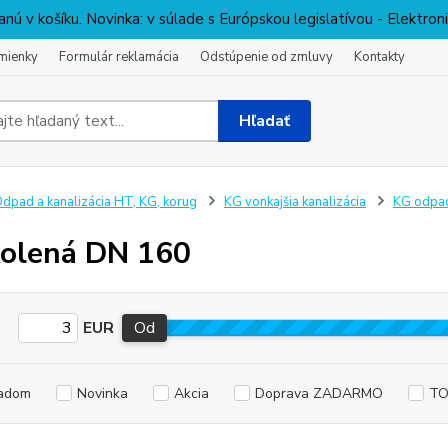
nú v košíku. Novinka: v súlade s Európskou legislatívou - Elektro
mienky
Formulár reklamácia
Odstúpenie od zmluvy
Kontakty
Hľadať
dpad a kanalizácia HT, KG, korug
KG vonkajšia kanalizácia
KG odpa
olená DN 160
EUR
Od
adom
Novinka
Akcia
Doprava ZADARMO
TO