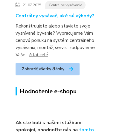
21.07.2025
Centrálne vysávanie
Centrálny vysávač, aké sú výhody?
Rekonštruujete alebo staviate svoje
vysnívané bývanie? Vypracujeme Vám
cenovú ponuku na systém centrálneho
vysávania, montáž, servis...zodpovieme
Vaše...
čítať celé
Zobraziť všetky články
Hodnotenie e-shopu
Ak ste boli s našimi službami
spokojní, ohodnoťte nás na
tomto