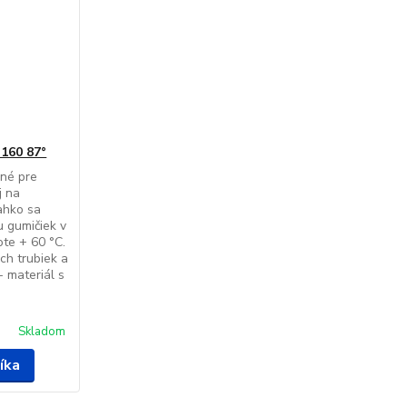
 160 87°
ené pre
j na
ahko sa
u gumičiek v
ote + 60 °C.
ch trubiek a
- materiál s
Skladom
íka