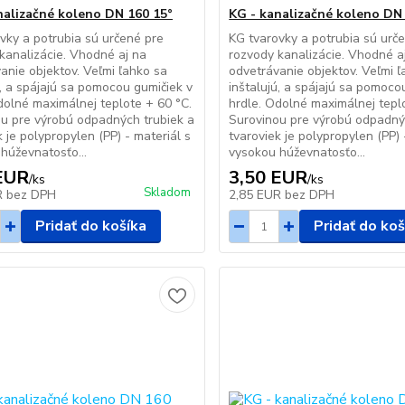
nalizačné koleno DN 160 15°
KG - kanalizačné koleno DN
vky a potrubia sú určené pre
KG tvarovky a potrubia sú urč
kanalizácie. Vhodné aj na
rozvody kanalizácie. Vhodné a
anie objektov. Veľmi ľahko sa
odvetrávanie objektov. Veľmi ľ
ú, a spájajú sa pomocou gumičiek v
inštalujú, a spájajú sa pomoco
dolné maximálnej teplote + 60 °C.
hrdle. Odolné maximálnej tepl
u pre výrobú odpadných trubiek a
Surovinou pre výrobú odpadný
k je polypropylen (PP) - materiál s
tvaroviek je polypropylen (PP) 
húževnatosťo...
vysokou húževnatosťo...
EUR
3,50 EUR
/
ks
/
ks
Skladom
R
bez DPH
2,85 EUR
bez DPH
Pridať do košíka
Pridať do koš