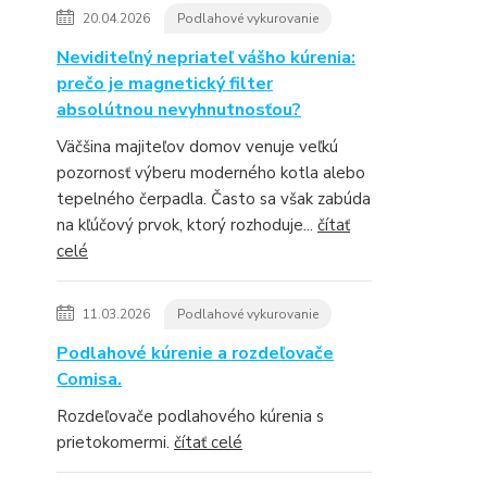
20.04.2026
Podlahové vykurovanie
Neviditeľný nepriateľ vášho kúrenia:
prečo je magnetický filter
absolútnou nevyhnutnosťou?
Väčšina majiteľov domov venuje veľkú
pozornosť výberu moderného kotla alebo
tepelného čerpadla. Často sa však zabúda
na kľúčový prvok, ktorý rozhoduje...
čítať
celé
11.03.2026
Podlahové vykurovanie
Podlahové kúrenie a rozdeľovače
Comisa.
Rozdeľovače podlahového kúrenia s
prietokomermi.
čítať celé