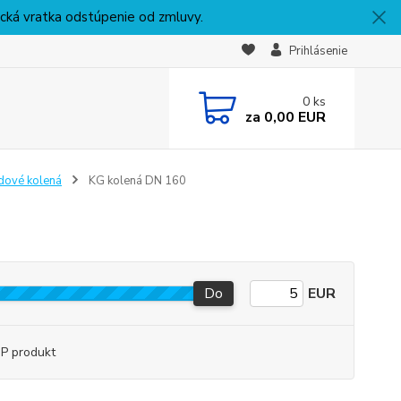
nická vratka odstúpenie od zmluvy.
Prihlásenie
0
ks
za
0,00 EUR
dové kolená
KG kolená DN 160
Do
EUR
P produkt