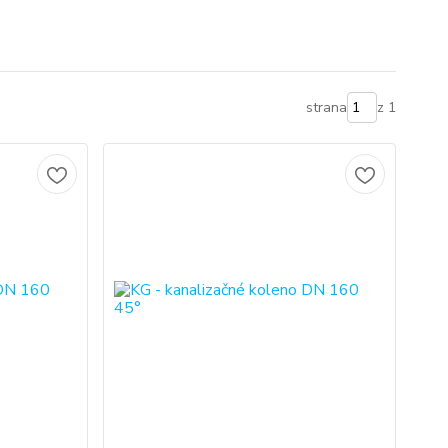
strana
z 1