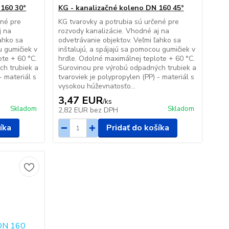
 160 30°
KG - kanalizačné koleno DN 160 45°
ené pre
KG tvarovky a potrubia sú určené pre
j na
rozvody kanalizácie. Vhodné aj na
ahko sa
odvetrávanie objektov. Veľmi ľahko sa
u gumičiek v
inštalujú, a spájajú sa pomocou gumičiek v
ote + 60 °C.
hrdle. Odolné maximálnej teplote + 60 °C.
ch trubiek a
Surovinou pre výrobú odpadných trubiek a
- materiál s
tvaroviek je polypropylen (PP) - materiál s
vysokou húževnatosťo...
3,47 EUR
/
ks
Skladom
Skladom
2,82 EUR
bez DPH
íka
Pridať do košíka