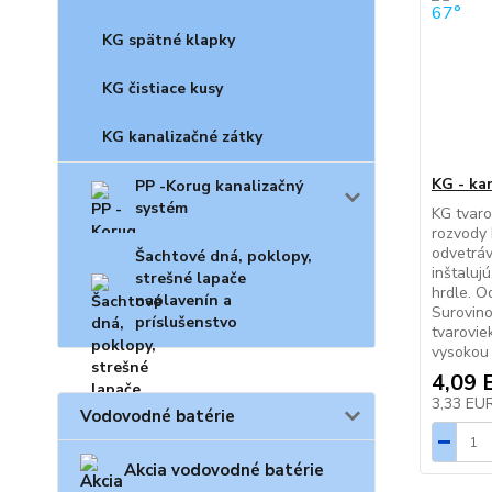
KG spätné klapky
KG čistiace kusy
KG kanalizačné zátky
KG - ka
PP -Korug kanalizačný
systém
KG tvaro
rozvody 
odvetráv
Šachtové dná, poklopy,
inštaluj
strešné lapače
hrdle. O
naplavenín a
Surovino
príslušenstvo
tvarovie
vysokou 
4,09 
3,33 EU
Vodovodné batérie
Akcia vodovodné batérie