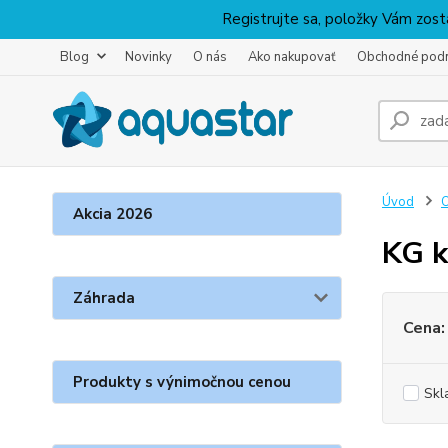
Registrujte sa, položky Vám zosta
Blog
Novinky
O nás
Ako nakupovať
Obchodné pod
Úvod
O
Akcia 2026
KG k
Záhrada
Cena:
Produkty s výnimočnou cenou
Skl