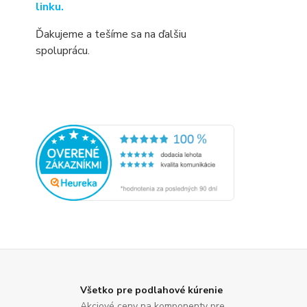
linku.
Ďakujeme a tešíme sa na ďalšiu
spoluprácu.
Všetko pre podlahové kúrenie
Akciové ceny na komponenty pre