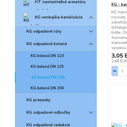
HT nastaviteľné armatúry
KG - ka
KG tvaro
KG vonkajšia kanalizácia
rozvody 
odvetráv
inštaluj
KG odpadové rúry
hrdle. O
Surovino
tvarovie
KG odpadové kolená
vysokou 
3,05 
KG kolená DN 110
2,48 EU
KG kolená DN 125
KG kolená DN 160
KG kolená DN 200
KG presuvky
KG odpadové odbočky
KG odpadové redukcie