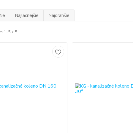
šie
Najlacnejšie
Najdrahšie
m 1-5 z 5