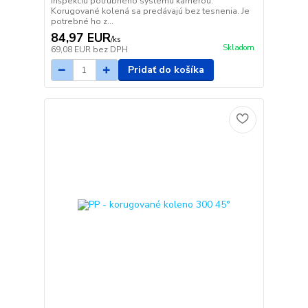
inšpekciu potrubného systému kamerou.
Korugované kolená sa predávajú bez tesnenia. Je
potrebné ho z...
84,97 EUR
/
ks
Skladom
69,08 EUR
bez DPH
Pridať do košíka