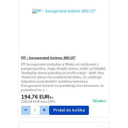
PP - korugované koleno 400 15°
PP korugované potrubie a fitinky sú vyrobené z
polypropylénu, majú dvojitú stenu, vnútri sú hladké.
Vonkajšia stena potrubia je profilovaná - duté vlny.
Vnútorná stena má svetlošedú farbu, čo uľahčuje
inšpekciu potrubného systému kamerou.
Korugované kolená sa predávajú bez tesnenia. Je
potrebné ho z...
194,76 EUR
/
ks
Skladom
158,34 EUR
bez DPH
Pridať do košíka