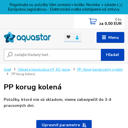
Registrujte sa, položky Vám zostanú v košíku. Novinka: v súlade s
Európskou legislatívou - Elektronická vratka odstúpenie od zmluvy.
0
ks
za
0,00 EUR
Menu
Hľadať
Úvod
Odpad a kanalizácia HT, KG, korug
PP -Korug kanalizačný systém
PP korug kolená
PP korug kolená
Položky, ktoré nie sú skladom, vieme zabezpečiť do 3-4
pracovných dní.
Upresniť parametre