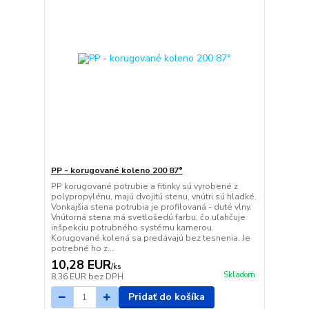
PP - korugované koleno 200 87°
PP korugované potrubie a fitinky sú vyrobené z
polypropylénu, majú dvojitú stenu, vnútri sú hladké.
Vonkajšia stena potrubia je profilovaná - duté vlny.
Vnútorná stena má svetlošedú farbu, čo uľahčuje
inšpekciu potrubného systému kamerou.
Korugované kolená sa predávajú bez tesnenia. Je
potrebné ho z...
10,28 EUR
/
ks
Skladom
8,36 EUR
bez DPH
Pridať do košíka