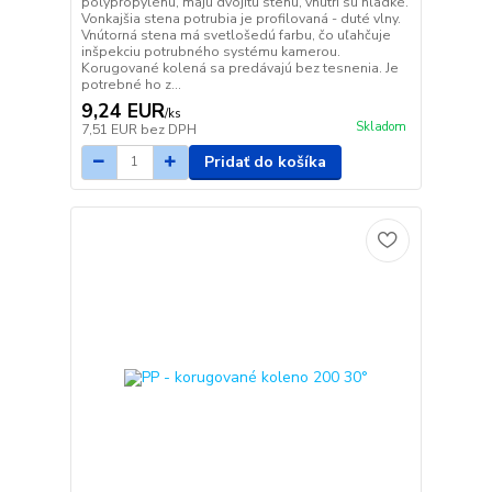
polypropylénu, majú dvojitú stenu, vnútri sú hladké.
Vonkajšia stena potrubia je profilovaná - duté vlny.
Vnútorná stena má svetlošedú farbu, čo uľahčuje
inšpekciu potrubného systému kamerou.
Korugované kolená sa predávajú bez tesnenia. Je
potrebné ho z...
9,24 EUR
/
ks
Skladom
7,51 EUR
bez DPH
Pridať do košíka