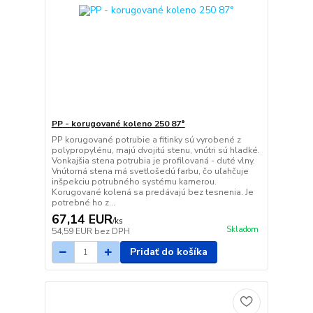
PP - korugované koleno 250 87°
PP korugované potrubie a fitinky sú vyrobené z
polypropylénu, majú dvojitú stenu, vnútri sú hladké.
Vonkajšia stena potrubia je profilovaná - duté vlny.
Vnútorná stena má svetlošedú farbu, čo uľahčuje
inšpekciu potrubného systému kamerou.
Korugované kolená sa predávajú bez tesnenia. Je
potrebné ho z...
67,14 EUR
/
ks
Skladom
54,59 EUR
bez DPH
Pridať do košíka