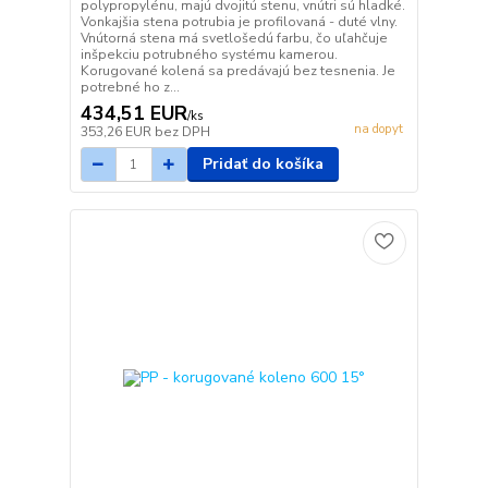
polypropylénu, majú dvojitú stenu, vnútri sú hladké.
Vonkajšia stena potrubia je profilovaná - duté vlny.
Vnútorná stena má svetlošedú farbu, čo uľahčuje
inšpekciu potrubného systému kamerou.
Korugované kolená sa predávajú bez tesnenia. Je
potrebné ho z...
434,51 EUR
/
ks
na dopyt
353,26 EUR
bez DPH
Pridať do košíka