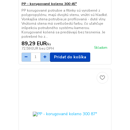
PP - korugované koleno 300 45°
PP korugované potrubie a fitinky sú vyrobené z
polypropylénu, majú dvojitú stenu, vnútri sú hladké.
Vonkajšia stena potrubia je profilovaná - duté vlny.
Vnútorná stena má svetlošedú farbu, čo uľahčuje
inšpekciu potrubného systému kamerou.
Korugované kolená sa predávajú bez tesnenia. Je
potrebné ho z...
89,29 EUR
/
ks
Skladom
72,59 EUR
bez DPH
Pridať do košíka