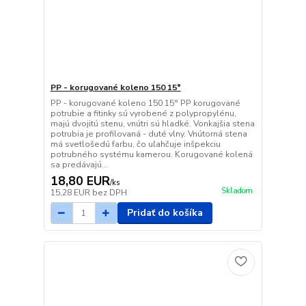
PP - korugované koleno 150 15°
PP - korugované koleno 150 15° PP korugované
potrubie a fitinky sú vyrobené z polypropylénu,
majú dvojitú stenu, vnútri sú hladké. Vonkajšia stena
potrubia je profilovaná - duté vlny. Vnútorná stena
má svetlošedú farbu, čo uľahčuje inšpekciu
potrubného systému kamerou. Korugované kolená
sa predávajú...
18,80 EUR
/
ks
Skladom
15,28 EUR
bez DPH
Pridať do košíka