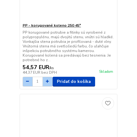
PP - korugované koleno 250 45°
PP korugované potrubie a fitinky sú vyrobené z
polypropylénu, majú dvojitú stenu, vnútri sú hladké.
Vonkajšia stena potrubia je profilovaná - duté vlny.
Vnútorná stena má svetlošedú farbu, čo uľahčuje
inšpekciu potrubného systému kamerou.
Korugované kolená sa predávajú bez tesnenia. Je
potrebné ho z...
54,57 EUR
/
ks
Skladom
44,37 EUR
bez DPH
Pridať do košíka