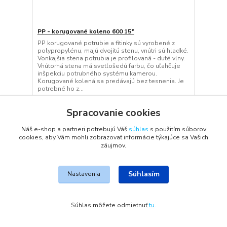
PP - korugované koleno 600 15°
PP korugované potrubie a fitinky sú vyrobené z
polypropylénu, majú dvojitú stenu, vnútri sú hladké.
Vonkajšia stena potrubia je profilovaná - duté vlny.
Vnútorná stena má svetlošedú farbu, čo uľahčuje
inšpekciu potrubného systému kamerou.
Korugované kolená sa predávajú bez tesnenia. Je
potrebné ho z...
505,70 EUR
/
ks
na dopyt
411,14 EUR
bez DPH
Spracovanie cookies
Pridať do košíka
Náš e-shop a partneri potrebujú Váš
súhlas
s použitím súborov
cookies, aby Vám mohli zobrazovať informácie týkajúce sa Vašich
záujmov.
Súhlasím
Nastavenia
Súhlas môžete odmietnuť
tu
.