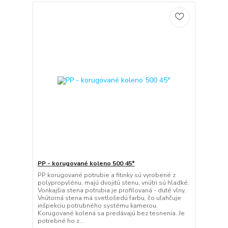
PP - korugované koleno 500 45°
PP korugované potrubie a fitinky sú vyrobené z
polypropylénu, majú dvojitú stenu, vnútri sú hladké.
Vonkajšia stena potrubia je profilovaná - duté vlny.
Vnútorná stena má svetlošedú farbu, čo uľahčuje
inšpekciu potrubného systému kamerou.
Korugované kolená sa predávajú bez tesnenia. Je
potrebné ho z...