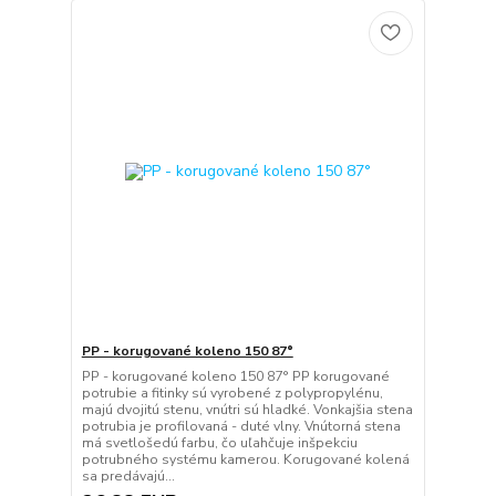
PP - korugované koleno 150 87°
PP - korugované koleno 150 87° PP korugované
potrubie a fitinky sú vyrobené z polypropylénu,
majú dvojitú stenu, vnútri sú hladké. Vonkajšia stena
potrubia je profilovaná - duté vlny. Vnútorná stena
má svetlošedú farbu, čo uľahčuje inšpekciu
potrubného systému kamerou. Korugované kolená
sa predávajú...