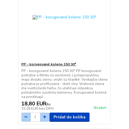
PP - korugované koleno 150 30°
PP - korugované koleno 150 30° PP korugované
potrubie a fitinky sú vyrobené z polypropylénu,
majú dvojitú stenu, vnútri sú hladké. Vonkajšia stena
potrubia je profilovaná - duté vlny. Vnútorná stena
má svetlošedú farbu, čo uľahčuje inšpekciu
potrubného systému kamerou. Korugované kolená
sa predávajú...
18,80 EUR
/
ks
Skladom
15,28 EUR
bez DPH
Pridať do košíka