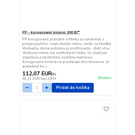
PP - korugované koleno 300 87°
PP korugované potrubie a fitinky sú vyrobené z
polypropylénu, majú dvojitú stenu, vnútri sú hladké.
Vonkajšia stena potrubia je profilovaná - duté vlny.
Vnútorná stena má svetlošedú farbu, čo uľahčuje
inšpekciu potrubného systému kamerou.
Korugované kolená sa predávajú bez tesnenia. Je
potrebné ho z...
112,07 EUR
/
ks
Skladom
91,11 EUR
bez DPH
Pridať do košíka