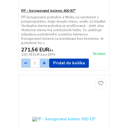
PP - korugované koleno 400 87°
PP korugované potrubie a fitinky sú vyrobené z
polypropylénu, majú dvojitú stenu, vnútri sú hladké.
Vonkajšia stena potrubia je profilovaná - duté vlny.
Vnútorná stena má svetlošedú farbu, čo uľahčuje
inšpekciu potrubného systému kamerou.
Korugované kolená sa predávajú bez tesnenia. Je
potrebné ho z...
271,56 EUR
/
ks
Skladom
220,78 EUR
bez DPH
Pridať do košíka