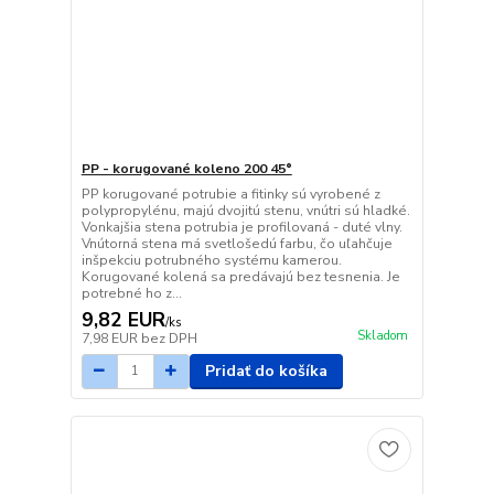
PP - korugované koleno 200 45°
PP korugované potrubie a fitinky sú vyrobené z
polypropylénu, majú dvojitú stenu, vnútri sú hladké.
Vonkajšia stena potrubia je profilovaná - duté vlny.
Vnútorná stena má svetlošedú farbu, čo uľahčuje
inšpekciu potrubného systému kamerou.
Korugované kolená sa predávajú bez tesnenia. Je
potrebné ho z...
9,82 EUR
/
ks
Skladom
7,98 EUR
bez DPH
Pridať do košíka