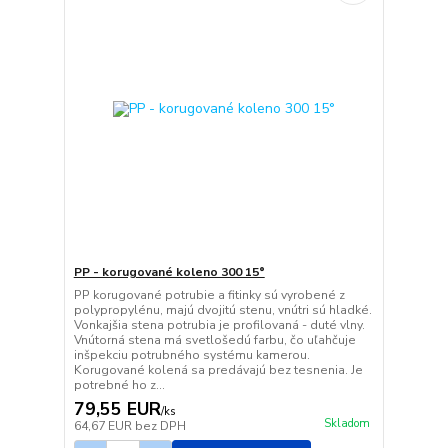
PP - korugované koleno 300 15°
PP korugované potrubie a fitinky sú vyrobené z
polypropylénu, majú dvojitú stenu, vnútri sú hladké.
Vonkajšia stena potrubia je profilovaná - duté vlny.
Vnútorná stena má svetlošedú farbu, čo uľahčuje
inšpekciu potrubného systému kamerou.
Korugované kolená sa predávajú bez tesnenia. Je
potrebné ho z...
79,55 EUR
/
ks
Skladom
64,67 EUR
bez DPH