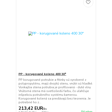
PP - korugované koleno 400 30°
PP korugované potrubie a fitinky sú vyrobené z
polypropylénu, majú dvojitú stenu, vnútri sú hladké.
Vonkajšia stena potrubia je profilovaná - duté vlny.
Vnútorná stena má svetlošedú farbu, čo uľahčuje
inšpekciu potrubného systému kamerou.
Korugované kolená sa predávajú bez tesnenia. Je
potrebné ho z...
213,42 EUR
/
ks
Skladom