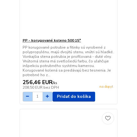
PP - korugované koleno 500 15°
PP korugované potrubie a fitinky sú vyrobené z
polypropylénu, majú dvojitú stenu, vnútri sú hladké.
Vonkajšia stena potrubia je profilovaná - duté vlny.
Vnútorná stena má svetlošedú farbu, čo uľahčuje
inšpekciu potrubného systému kamerou.
Korugované kolená sa predávajú bez tesnenia. Je
potrebné ho z...
256,46 EUR
/
ks
na dopyt
208,50 EUR
bez DPH
Pridať do košíka