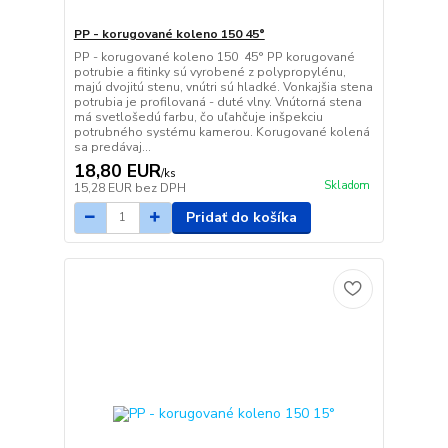
PP - korugované koleno 150 45°
PP - korugované koleno 150 45° PP korugované
potrubie a fitinky sú vyrobené z polypropylénu,
majú dvojitú stenu, vnútri sú hladké. Vonkajšia stena
potrubia je profilovaná - duté vlny. Vnútorná stena
má svetlošedú farbu, čo uľahčuje inšpekciu
potrubného systému kamerou. Korugované kolená
sa predávaj...
18,80 EUR
/
ks
Skladom
15,28 EUR
bez DPH
Pridať do košíka