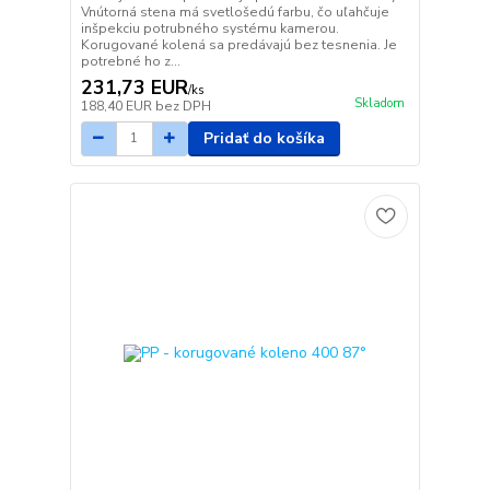
Vnútorná stena má svetlošedú farbu, čo uľahčuje
inšpekciu potrubného systému kamerou.
Korugované kolená sa predávajú bez tesnenia. Je
potrebné ho z...
231,73 EUR
/
ks
Skladom
188,40 EUR
bez DPH
Pridať do košíka