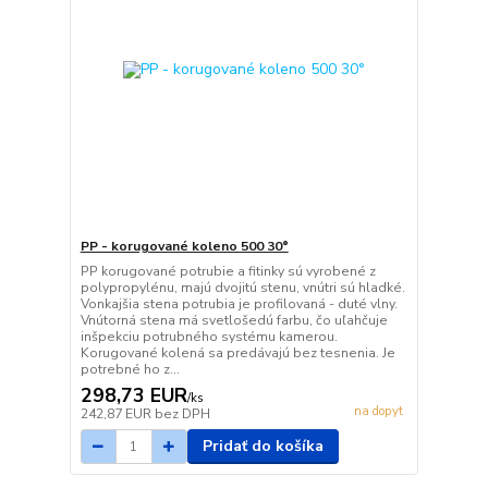
PP - korugované koleno 500 30°
PP korugované potrubie a fitinky sú vyrobené z
polypropylénu, majú dvojitú stenu, vnútri sú hladké.
Vonkajšia stena potrubia je profilovaná - duté vlny.
Vnútorná stena má svetlošedú farbu, čo uľahčuje
inšpekciu potrubného systému kamerou.
Korugované kolená sa predávajú bez tesnenia. Je
potrebné ho z...
298,73 EUR
/
ks
na dopyt
242,87 EUR
bez DPH
Pridať do košíka