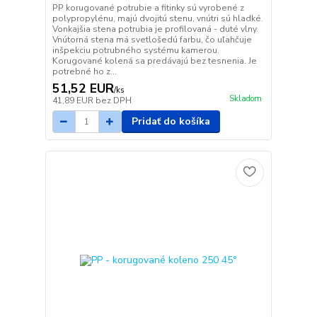
PP korugované potrubie a fitinky sú vyrobené z
polypropylénu, majú dvojitú stenu, vnútri sú hladké.
Vonkajšia stena potrubia je profilovaná - duté vlny.
Vnútorná stena má svetlošedú farbu, čo uľahčuje
inšpekciu potrubného systému kamerou.
Korugované kolená sa predávajú bez tesnenia. Je
potrebné ho z...
51,52 EUR
/
ks
Skladom
41,89 EUR
bez DPH
Pridať do košíka