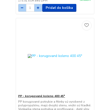
173,51 EUR
bez DPH
Pridať do košíka
PP - korugované koleno 400 45°
PP korugované potrubie a fitinky sú vyrobené z
polypropylénu, majú dvojitú stenu, vnútri sú hladké.
Vonkajšia stena potrubia je profilovaná - duté vlny.