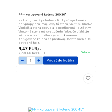
PP - korugované koleno 200 30°
PP korugované potrubie a fitinky sú vyrobené z
polypropylénu, majú dvojitú stenu, vnútri sú hladké.
Vonkajšia stena potrubia je profilovaná - duté vlny.
Vnútorná stena má svetlošedú farbu, čo uľahčuje
inšpekciu potrubného systému kamerou.
Korugované kolená sa predávajú bez tesnenia. Je
potrebné ho z...
9,47 EUR
/
ks
Skladom
7,70 EUR
bez DPH
Pridať do košíka