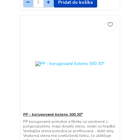
Pridať do košíka
PP - korugované koleno 300 30°
PP korugované potrubie a fitinky sú vyrobené z
polypropylénu, majú dvojitú stenu, vnútri sú hladké.
Vonkajšia stena potrubia je profilovaná - duté vlny.
Vnútorná stena má svetlošedú farbu, čo uľahčuje