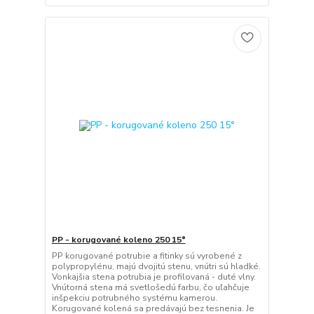
PP - korugované koleno 250 15°
PP korugované potrubie a fitinky sú vyrobené z
polypropylénu, majú dvojitú stenu, vnútri sú hladké.
Vonkajšia stena potrubia je profilovaná - duté vlny.
Vnútorná stena má svetlošedú farbu, čo uľahčuje
inšpekciu potrubného systému kamerou.
Korugované kolená sa predávajú bez tesnenia. Je