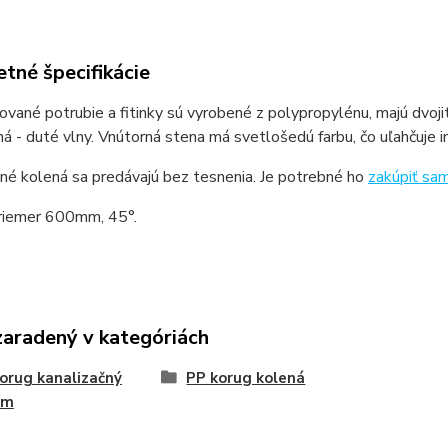
tné špecifikácie
vané potrubie a fitinky sú vyrobené z polypropylénu, majú dvojitú
ná - duté vlny. Vnútorná stena má svetlošedú farbu, čo uľahčuj
né kolená sa predávajú bez tesnenia. Je potrebné ho
zakúpiť sa
riemer 600mm, 45°.
zaradený v kategóriách
orug kanalizačný
PP korug kolená
ém