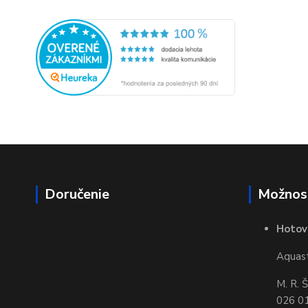
Doručenie
Možnost
Hotov
Aquasta
M. R. 
026 01