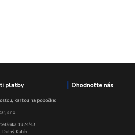
i platby
Ohodnoťte nás
osťou, kartou na pobočke:
r, s.r.o.
Štefánika 1824/43
 Dolný Kubín