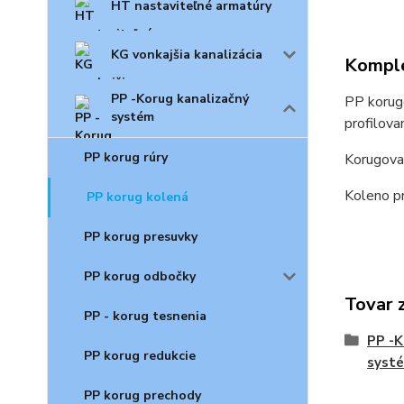
HT nastaviteľné armatúry
KG vonkajšia kanalizácia
Komple
PP -Korug kanalizačný
PP korugo
systém
profilova
PP korug rúry
Korugova
Koleno p
PP korug kolená
PP korug presuvky
PP korug odbočky
Tovar 
PP - korug tesnenia
PP -K
PP korug redukcie
syst
PP korug prechody