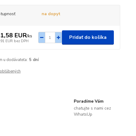
tupnosť
na dopyt
1,58 EUR
/
ks
Pridať do košíka
,91 EUR
bez DPH
m u dodávateľa:
5 dní
obľúbených
Poradíme Vám
chatujte s nami cez
WhatsUp