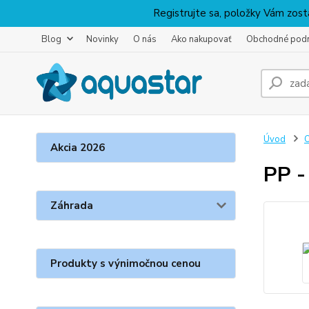
Registrujte sa, položky Vám zosta
Blog
Novinky
O nás
Ako nakupovať
Obchodné pod
Úvod
O
Akcia 2026
PP -
Záhrada
Produkty s výnimočnou cenou