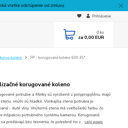
nická vratka odstúpenie od zmluvy.
Prihlásenie
0
ks
za
0,00 EUR
korug kolená
PP - korugované koleno 600 45°
lizačné korugované koleno
ugované potrubie a fitinky sú vyrobené z polypropylénu, majú
 stenu, vnútri sú hladké. Vonkajšia stena potrubia je
ovaná - duté vlny. Vnútorná stena má svetlošedú farbu, čo
je inšpekciu potrubného systému kamerou. Korugované
 sa predávajú bez tesnenia. Je potrebné ho z...
celý popis