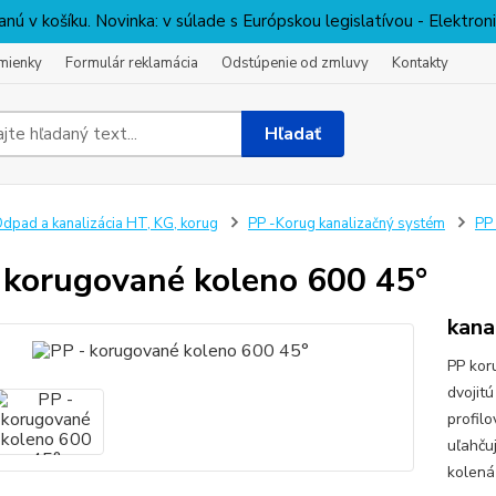
nú v košíku. Novinka: v súlade s Európskou legislatívou - Elektro
mienky
Formulár reklamácia
Odstúpenie od zmluvy
Kontakty
Hľadať
dpad a kanalizácia HT, KG, korug
PP -Korug kanalizačný systém
PP 
 korugované koleno 600 45°
kana
PP kor
dvojitú
profil
uľahču
kolená