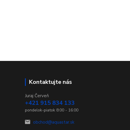
Kontaktujte nás
Juraj Červeň
+421 915 834 133
pondelok-piatok 8:00 - 16:00
obchod@aquastar.sk