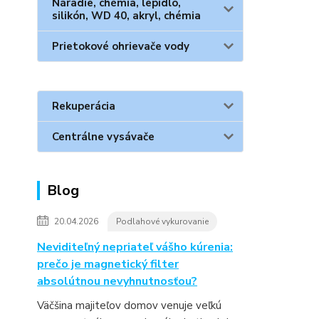
Náradie, chémia, lepidlo,
silikón, WD 40, akryl, chémia
Prietokové ohrievače vody
Rekuperácia
Centrálne vysávače
Blog
20.04.2026
Podlahové vykurovanie
Neviditeľný nepriateľ vášho kúrenia:
prečo je magnetický filter
absolútnou nevyhnutnosťou?
Väčšina majiteľov domov venuje veľkú