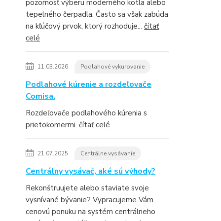
pozornosť výberu moderného kotla alebo
tepelného čerpadla. Často sa však zabúda
na kľúčový prvok, ktorý rozhoduje...
čítať
celé
11.03.2026
Podlahové vykurovanie
Podlahové kúrenie a rozdeľovače
Comisa.
Rozdeľovače podlahového kúrenia s
prietokomermi.
čítať celé
21.07.2025
Centrálne vysávanie
Centrálny vysávač, aké sú výhody?
Rekonštruujete alebo staviate svoje
vysnívané bývanie? Vypracujeme Vám
cenovú ponuku na systém centrálneho