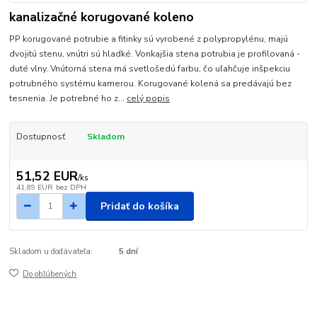
kanalizačné korugované koleno
PP korugované potrubie a fitinky sú vyrobené z polypropylénu, majú
dvojitú stenu, vnútri sú hladké. Vonkajšia stena potrubia je profilovaná -
duté vlny. Vnútorná stena má svetlošedú farbu, čo uľahčuje inšpekciu
potrubného systému kamerou. Korugované kolená sa predávajú bez
tesnenia. Je potrebné ho z...
celý popis
Dostupnosť
Skladom
51,52 EUR
/
ks
41,89 EUR
bez DPH
Pridať do košíka
Skladom u dodávateľa:
5 dní
Do obľúbených