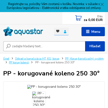
Registrujte sa, položky Vám zostanú v košíku. Novinka: v súlade s
Európskou legislatívou - Elektronická vratka odstúpenie od zmluvy.
0
ks
za
0,00 EUR
Menu
Hľadať
Úvod
Odpad a kanalizácia HT, KG, korug
PP -Korug kanalizačný systém
PP korug kolená
PP - korugované koleno 250 30°
PP - korugované koleno 250 30°