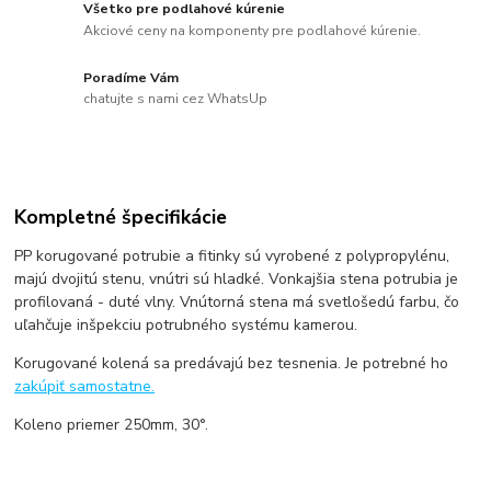
Všetko pre podlahové kúrenie
Akciové ceny na komponenty pre podlahové kúrenie.
Poradíme Vám
chatujte s nami cez WhatsUp
Kompletné špecifikácie
PP korugované potrubie a fitinky sú vyrobené z polypropylénu,
majú dvojitú stenu, vnútri sú hladké. Vonkajšia stena potrubia je
profilovaná - duté vlny. Vnútorná stena má svetlošedú farbu, čo
uľahčuje inšpekciu potrubného systému kamerou.
Korugované kolená sa predávajú bez tesnenia. Je potrebné ho
zakúpiť samostatne.
Koleno priemer 250mm, 30°.