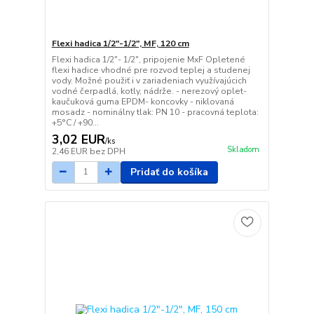
Flexi hadica 1/2"-1/2", MF, 120 cm
Flexi hadica 1/2"- 1/2", pripojenie MxF Opletené
flexi hadice vhodné pre rozvod teplej a studenej
vody. Možné použiť i v zariadeniach využívajúcich
vodné čerpadlá, kotly, nádrže. - nerezový oplet-
kaučuková guma EPDM- koncovky - niklovaná
mosadz - nominálny tlak: PN 10 - pracovná teplota:
+5°C / +90...
3,02 EUR
/
ks
Skladom
2,46 EUR
bez DPH
Pridať do košíka