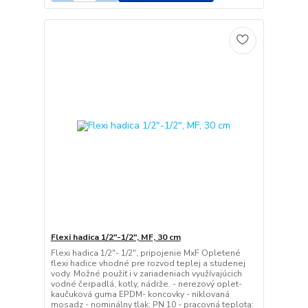
Flexi hadica 1/2"-1/2", MF, 30 cm
Flexi hadica 1/2"- 1/2", pripojenie MxF Opletené
flexi hadice vhodné pre rozvod teplej a studenej
vody. Možné použiť i v zariadeniach využívajúcich
vodné čerpadlá, kotly, nádrže. - nerezový oplet-
kaučuková guma EPDM- koncovky - niklovaná
mosadz - nominálny tlak: PN 10 - pracovná teplota: