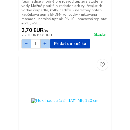
flexi hadice vhodné pre rozvod teplej a studenej
vody. Možné použiť i v zariadeniach využívajúcich
vodné čerpadlá, kotly, nádrže. - nerezový oplet-
kaučuková guma EPDM- koncovky - niklovaná
mosadz - nominálny tlak: PN 10 - pracovná teplota:
+5°C / +90...
2,70 EUR
/
ks
Skladom
2,20 EUR
bez DPH
Pridať do košíka