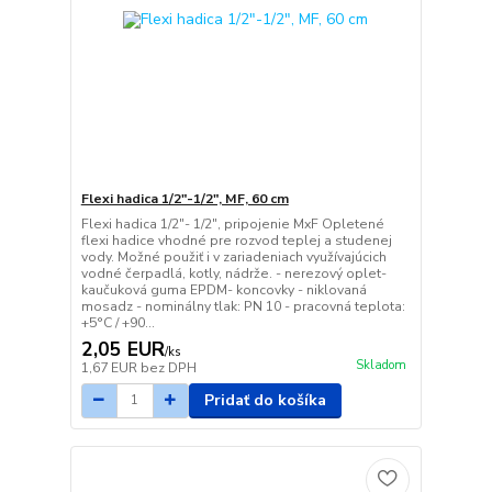
Flexi hadica 1/2"-1/2", MF, 60 cm
Flexi hadica 1/2"- 1/2", pripojenie MxF Opletené
flexi hadice vhodné pre rozvod teplej a studenej
vody. Možné použiť i v zariadeniach využívajúcich
vodné čerpadlá, kotly, nádrže. - nerezový oplet-
kaučuková guma EPDM- koncovky - niklovaná
mosadz - nominálny tlak: PN 10 - pracovná teplota:
+5°C / +90...
2,05 EUR
/
ks
Skladom
1,67 EUR
bez DPH
Pridať do košíka