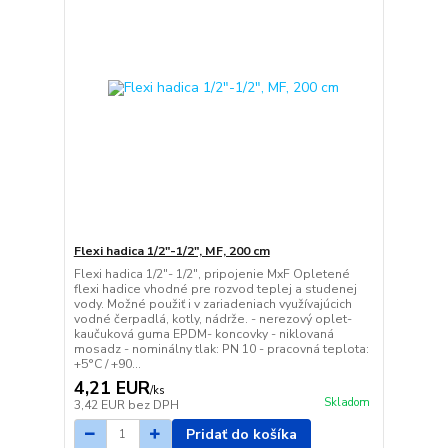
Flexi hadica 1/2"-1/2", MF, 200 cm
Flexi hadica 1/2"- 1/2", pripojenie MxF Opletené
flexi hadice vhodné pre rozvod teplej a studenej
vody. Možné použiť i v zariadeniach využívajúcich
vodné čerpadlá, kotly, nádrže. - nerezový oplet-
kaučuková guma EPDM- koncovky - niklovaná
mosadz - nominálny tlak: PN 10 - pracovná teplota:
+5°C / +90...
4,21 EUR
/
ks
Skladom
3,42 EUR
bez DPH
Pridať do košíka