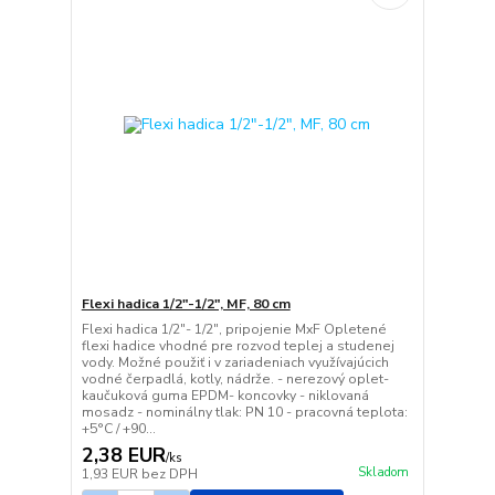
Flexi hadica 1/2"-1/2", MF, 80 cm
Flexi hadica 1/2"- 1/2", pripojenie MxF Opletené
flexi hadice vhodné pre rozvod teplej a studenej
vody. Možné použiť i v zariadeniach využívajúcich
vodné čerpadlá, kotly, nádrže. - nerezový oplet-
kaučuková guma EPDM- koncovky - niklovaná
mosadz - nominálny tlak: PN 10 - pracovná teplota:
+5°C / +90...
2,38 EUR
/
ks
Skladom
1,93 EUR
bez DPH