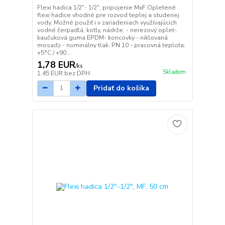
Flexi hadica 1/2"- 1/2", pripojenie MxF Opletené
flexi hadice vhodné pre rozvod teplej a studenej
vody. Možné použiť i v zariadeniach využívajúcich
vodné čerpadlá, kotly, nádrže. - nerezový oplet-
kaučuková guma EPDM- koncovky - niklovaná
mosadz - nominálny tlak: PN 10 - pracovná teplota:
+5°C / +90...
1,78 EUR
/
ks
Skladom
1,45 EUR
bez DPH
Pridať do košíka