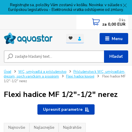
Registrujte sa, položky Vám zostanú v košíku. Novinka: v súlade s
Európskou legislatívou - Elektronická vratka odstúpenie od zmluvy.
0
ks
za
0,00 EUR
Menu
Hľadať
Úvod
WC, umývadlá a príslušenstvo
Príslušenstvo k WC, umývadlám,
drezom, sprch.vaničkám a pisoárom
Flexi hadice kovové
Flexi hadice MF
1/2"-1/2" nerez
Flexi hadice MF 1/2"-1/2" nerez
Upresniť parametre
Najnovšie
Najlacnejšie
Najdrahšie