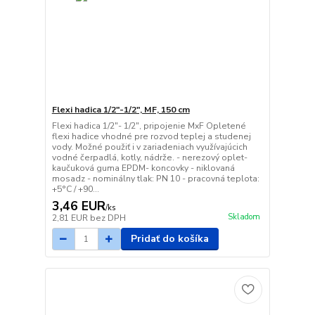
Flexi hadica 1/2"-1/2", MF, 150 cm
Flexi hadica 1/2"- 1/2", pripojenie MxF Opletené
flexi hadice vhodné pre rozvod teplej a studenej
vody. Možné použiť i v zariadeniach využívajúcich
vodné čerpadlá, kotly, nádrže. - nerezový oplet-
kaučuková guma EPDM- koncovky - niklovaná
mosadz - nominálny tlak: PN 10 - pracovná teplota:
+5°C / +90...
3,46 EUR
/
ks
Skladom
2,81 EUR
bez DPH
Pridať do košíka