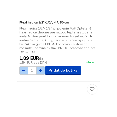
Flexi hadica 1/2"-1/2", MF, 50 cm
Flexi hadica 1/2"- 1/2", pripojenie MxF Opletené
flexi hadice vhodné pre rozvod teplej a studenej
vody. Možné použiť i v zariadeniach využívajúcich
vodné čerpadlá, kotly, nádrže. - nerezový oplet-
kaučuková guma EPDM- koncovky - niklovaná
mosadz - nominálny tlak: PN 10 - pracovná teplota:
+5°C / +90...
1,89 EUR
/
ks
Skladom
1,54 EUR
bez DPH
Pridať do košíka