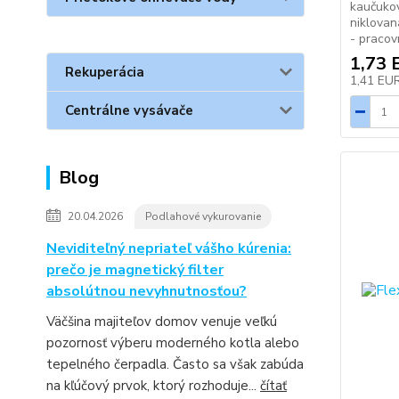
kaučuko
niklovan
- pracov
1,73 
Rekuperácia
1,41 EU
Centrálne vysávače
Blog
20.04.2026
Podlahové vykurovanie
Neviditeľný nepriateľ vášho kúrenia:
prečo je magnetický filter
absolútnou nevyhnutnosťou?
Väčšina majiteľov domov venuje veľkú
pozornosť výberu moderného kotla alebo
tepelného čerpadla. Často sa však zabúda
na kľúčový prvok, ktorý rozhoduje...
čítať