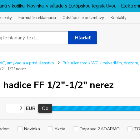
nú v košíku. Novinka: v súlade s Európskou legislatívou - Elektro
mienky
Formulár reklamácia
Odstúpenie od zmluvy
Kontakty
Hľadať
C, umývadlá a príslušenstvo
Príslušenstvo k WC, umývadlám, drezom, 
/2"-1/2" nerez
i hadice FF 1/2"-1/2" nerez
EUR
Od
adom
Novinka
Akcia
Doprava ZADARMO
TO