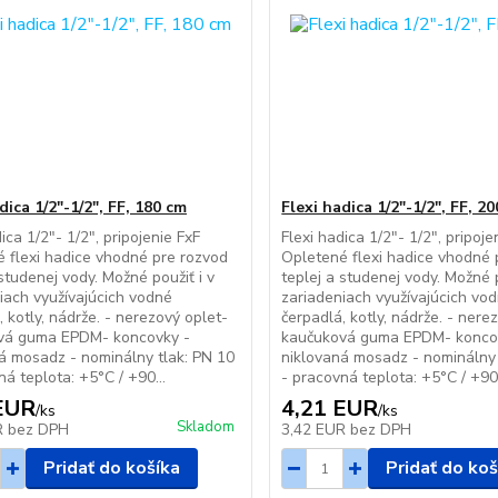
dica 1/2"-1/2", FF, 180 cm
Flexi hadica 1/2"-1/2", FF, 2
ica 1/2"- 1/2", pripojenie FxF
Flexi hadica 1/2"- 1/2", pripoje
 flexi hadice vhodné pre rozvod
Opletené flexi hadice vhodné 
 studenej vody. Možné použiť i v
teplej a studenej vody. Možné p
iach využívajúcich vodné
zariadeniach využívajúcich vo
, kotly, nádrže. - nerezový oplet-
čerpadlá, kotly, nádrže. - nere
vá guma EPDM- koncovky -
kaučuková guma EPDM- konco
á mosadz - nominálny tlak: PN 10
niklovaná mosadz - nominálny 
ná teplota: +5°C / +90...
- pracovná teplota: +5°C / +90.
EUR
4,21 EUR
/
ks
/
ks
Skladom
R
bez DPH
3,42 EUR
bez DPH
Pridať do košíka
Pridať do koš