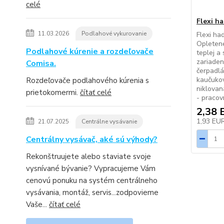
celé
Flexi ha
11.03.2026
Podlahové vykurovanie
Flexi had
Opletené
Podlahové kúrenie a rozdeľovače
teplej a
zariaden
Comisa.
čerpadlá
kaučuko
Rozdeľovače podlahového kúrenia s
niklovan
prietokomermi.
čítať celé
- pracov
2,38 
1,93 EU
21.07.2025
Centrálne vysávanie
Centrálny vysávač, aké sú výhody?
Rekonštruujete alebo staviate svoje
vysnívané bývanie? Vypracujeme Vám
cenovú ponuku na systém centrálneho
vysávania, montáž, servis...zodpovieme
Vaše...
čítať celé