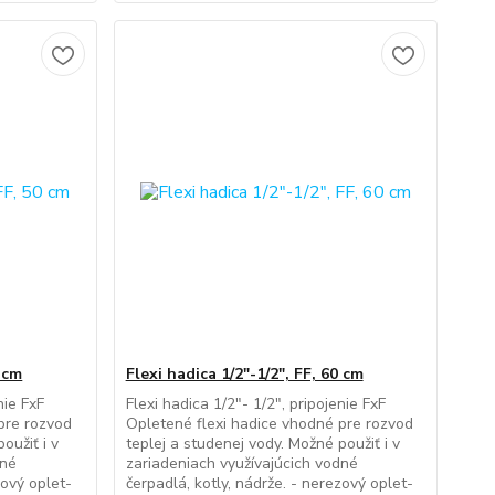
0 cm
Flexi hadica 1/2"-1/2", FF, 60 cm
nie FxF
Flexi hadica 1/2"- 1/2", pripojenie FxF
pre rozvod
Opletené flexi hadice vhodné pre rozvod
oužiť i v
teplej a studenej vody. Možné použiť i v
dné
zariadeniach využívajúcich vodné
zový oplet-
čerpadlá, kotly, nádrže. - nerezový oplet-