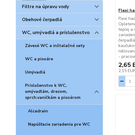
Filtre na úpravu vody
Flexi ha
Flexi had
Obehové čerpadlá
Opletené
teplej a
WC, umývadlá a príslušenstvo
zariaden
čerpadlá
Závesé WC a inštalačné sety
kaučuko
niklovan
- pracov
WC a pisoáre
2,65 
2,15 EU
Umývadlá
Príslušenstvo k WC,
umývadlám, drezom,
sprch.vaničkám a pisoárom
Alcadrain
Napúšťacie zariadenia pre WC