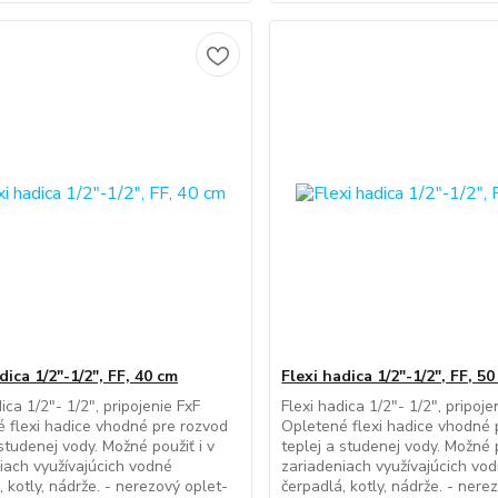
dica 1/2"-1/2", FF, 40 cm
Flexi hadica 1/2"-1/2", FF, 5
ica 1/2"- 1/2", pripojenie FxF
Flexi hadica 1/2"- 1/2", pripoje
 flexi hadice vhodné pre rozvod
Opletené flexi hadice vhodné 
 studenej vody. Možné použiť i v
teplej a studenej vody. Možné p
iach využívajúcich vodné
zariadeniach využívajúcich vo
, kotly, nádrže. - nerezový oplet-
čerpadlá, kotly, nádrže. - nere