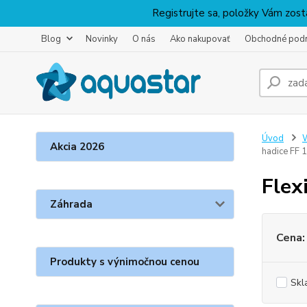
Registrujte sa, položky Vám zosta
Blog
Novinky
O nás
Ako nakupovať
Obchodné pod
Úvod
W
Akcia 2026
hadice FF 1
Flex
Záhrada
Cena:
Produkty s výnimočnou cenou
Skl