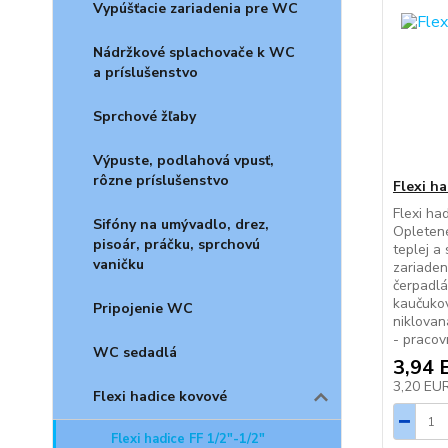
Vypúšťacie zariadenia pre WC
Nádržkové splachovače k WC
a príslušenstvo
Sprchové žľaby
Výpuste, podlahová vpusť,
rôzne príslušenstvo
Flexi ha
Flexi had
Sifóny na umývadlo, drez,
Opletené
pisoár, práčku, sprchovú
teplej a
vaničku
zariaden
čerpadlá
kaučuko
Pripojenie WC
niklovan
- pracov
WC sedadlá
3,94 
3,20 EU
Flexi hadice kovové
Flexi hadice FF 1/2"-1/2"