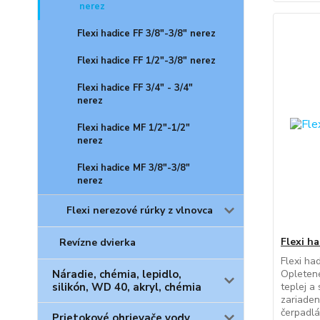
nerez
Flexi hadice FF 3/8"-3/8" nerez
Flexi hadice FF 1/2"-3/8" nerez
Flexi hadice FF 3/4" - 3/4"
nerez
Flexi hadice MF 1/2"-1/2"
nerez
Flexi hadice MF 3/8"-3/8"
nerez
Flexi nerezové rúrky z vlnovca
Flexi ha
Revízne dvierka
Flexi had
Náradie, chémia, lepidlo,
Opletené
silikón, WD 40, akryl, chémia
teplej a
zariaden
čerpadlá
Prietokové ohrievače vody