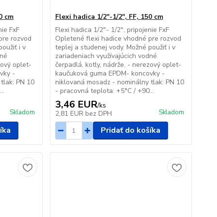
20 cm
Flexi hadica 1/2"-1/2", FF, 150 cm
nie FxF
Flexi hadica 1/2"- 1/2", pripojenie FxF
pre rozvod
Opletené flexi hadice vhodné pre rozvod
oužiť i v
teplej a studenej vody. Možné použiť i v
dné
zariadeniach využívajúcich vodné
zový oplet-
čerpadlá, kotly, nádrže. - nerezový oplet-
vky -
kaučuková guma EPDM- koncovky -
tlak: PN 10
niklovaná mosadz - nominálny tlak: PN 10
..
- pracovná teplota: +5°C / +90...
3,46 EUR
/
ks
Skladom
Skladom
2,81 EUR
bez DPH
íka
Pridať do košíka