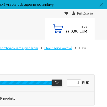
nická vratka odstúpenie od zmluvy.
Prihlásenie
0
ks
za
0,00 EUR
sprch.vaničkám a pisoárom
Flexi hadice kovové
Flexi
Do
EUR
P produkt