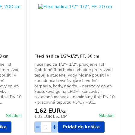
00 cm
Flexi hadica 1/2"-1/2", FF, 30 cm
nie FxF
Flexi hadica 1/2"- 1/2", pripojenie FxF
pre rozvod
Opletené flexi hadice vhodné pre rozvod
oužiť i v
teplej a studenej vody. Možné použiť i v
dné
zariadeniach využívajúcich vodné
zový oplet-
čerpadlá, kotly, nádrže. - nerezový oplet-
vky -
kaučuková guma EPDM- koncovky -
tlak: PN 10
niklovaná mosadz - nominálny tlak: PN 10
..
- pracovná teplota: +5°C / +90...
1,62 EUR
/
ks
Skladom
Skladom
1,32 EUR
bez DPH
íka
Pridať do košíka