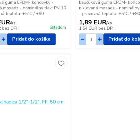
vá guma EPDM- koncovky -
kaučuková guma EPDM- konco
á mosadz - nominálny tlak: PN 10
niklovaná mosadz - nominálny 
ná teplota: +5°C / +90...
- pracovná teplota: +5°C / +90.
EUR
1,89 EUR
/
ks
/
ks
Skladom
R
bez DPH
1,54 EUR
bez DPH
Pridať do košíka
Pridať do koš