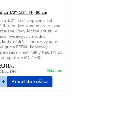
dica 1/2"-1/2", FF, 80 cm
ica 1/2"- 1/2", pripojenie FxF
 flexi hadice vhodné pre rozvod
 studenej vody. Možné použiť i v
iach využívajúcich vodné
, kotly, nádrže. - nerezový oplet-
vá guma EPDM- koncovky -
á mosadz - nominálny tlak: PN 10
ná teplota: +5°C / +90...
EUR
/
ks
Skladom
R
bez DPH
Pridať do košíka