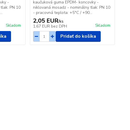
vky -
kaučuková guma EPDM- koncovky -
tlak: PN 10
niklovaná mosadz - nominálny tlak: PN 10
..
- pracovná teplota: +5°C / +90...
2,05 EUR
/
ks
Skladom
Skladom
1,67 EUR
bez DPH
íka
Pridať do košíka