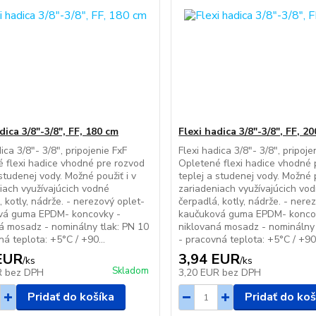
dica 3/8"-3/8", FF, 180 cm
Flexi hadica 3/8"-3/8", FF, 2
ica 3/8"- 3/8", pripojenie FxF
Flexi hadica 3/8"- 3/8", pripoje
 flexi hadice vhodné pre rozvod
Opletené flexi hadice vhodné 
 studenej vody. Možné použiť i v
teplej a studenej vody. Možné p
iach využívajúcich vodné
zariadeniach využívajúcich vo
, kotly, nádrže. - nerezový oplet-
čerpadlá, kotly, nádrže. - nere
vá guma EPDM- koncovky -
kaučuková guma EPDM- konco
á mosadz - nominálny tlak: PN 10
niklovaná mosadz - nominálny 
ná teplota: +5°C / +90...
- pracovná teplota: +5°C / +90.
EUR
3,94 EUR
/
ks
/
ks
Skladom
R
bez DPH
3,20 EUR
bez DPH
Pridať do košíka
Pridať do koš