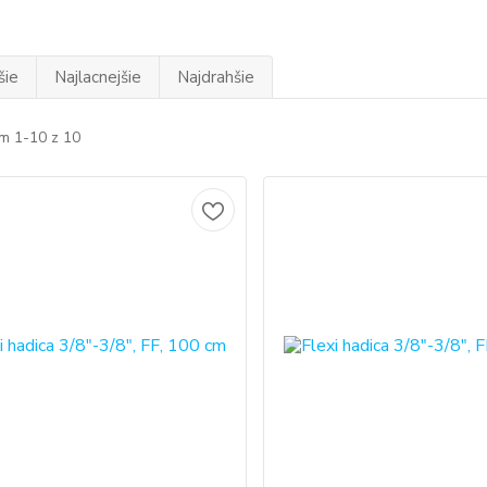
šie
Najlacnejšie
Najdrahšie
m 1-10 z 10