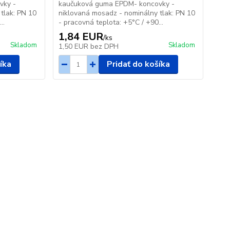
vky -
kaučuková guma EPDM- koncovky -
tlak: PN 10
niklovaná mosadz - nominálny tlak: PN 10
..
- pracovná teplota: +5°C / +90...
1,84 EUR
/
ks
Skladom
Skladom
1,50 EUR
bez DPH
íka
Pridať do košíka