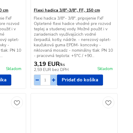
20 cm
Flexi hadica 3/8"-3/8", FF, 150 cm
nie FxF
Flexi hadica 3/8"- 3/8", pripojenie FxF
pre rozvod
Opletené flexi hadice vhodné pre rozvod
oužiť i v
teplej a studenej vody. Možné použiť i v
dné
zariadeniach využívajúcich vodné
zový oplet-
čerpadlá, kotly, nádrže. - nerezový oplet-
vky -
kaučuková guma EPDM- koncovky -
tlak: PN 10
niklovaná mosadz - nominálny tlak: PN 10
..
- pracovná teplota: +5°C / +90...
3,19 EUR
/
ks
Skladom
Skladom
2,59 EUR
bez DPH
íka
Pridať do košíka