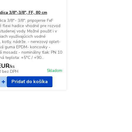
dica 3/8"-3/8", FF, 80 cm
ica 3/8"- 3/8", pripojenie FxF
 flexi hadice vhodné pre rozvod
 studenej vody. Možné použiť i v
iach využívajúcich vodné
, kotly, nádrže. - nerezový oplet-
vá guma EPDM- koncovky -
á mosadz - nominálny tlak: PN 10
ná teplota: +5°C / +90...
EUR
/
ks
Skladom
R
bez DPH
Pridať do košíka