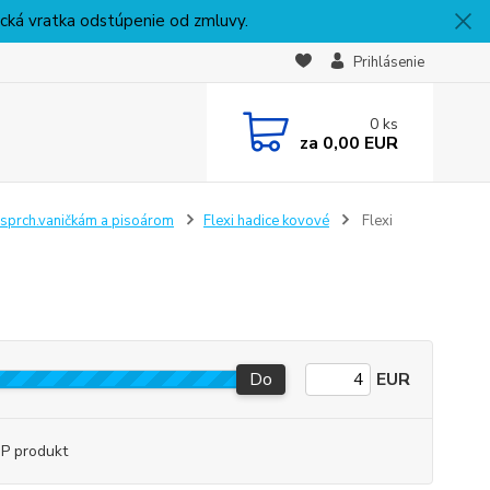
nická vratka odstúpenie od zmluvy.
Prihlásenie
0
ks
za
0,00 EUR
sprch.vaničkám a pisoárom
Flexi hadice kovové
Flexi
Do
EUR
P produkt