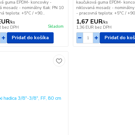
vá guma EPDM- koncovky -
kaučuková guma EPDM- konco
á mosadz - nominálny tlak: PN 10
niklovaná mosadz - nominálny 
ná teplota: +5°C / +90...
- pracovná teplota: +5°C / +90.
EUR
1,67 EUR
/
ks
/
ks
Skladom
R
bez DPH
1,36 EUR
bez DPH
Pridať do košíka
Pridať do koš