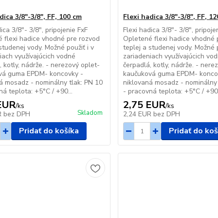
dica 3/8"-3/8", FF, 100 cm
Flexi hadica 3/8"-3/8", FF, 1
ica 3/8"- 3/8", pripojenie FxF
Flexi hadica 3/8"- 3/8", pripoje
 flexi hadice vhodné pre rozvod
Opletené flexi hadice vhodné 
 studenej vody. Možné použiť i v
teplej a studenej vody. Možné p
iach využívajúcich vodné
zariadeniach využívajúcich vo
, kotly, nádrže. - nerezový oplet-
čerpadlá, kotly, nádrže. - nere
vá guma EPDM- koncovky -
kaučuková guma EPDM- konco
á mosadz - nominálny tlak: PN 10
niklovaná mosadz - nominálny 
ná teplota: +5°C / +90...
- pracovná teplota: +5°C / +90.
EUR
2,75 EUR
/
ks
/
ks
Skladom
R
bez DPH
2,24 EUR
bez DPH
Pridať do košíka
Pridať do koš