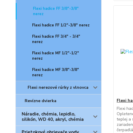
Flexi hadice FF 3/8"-3/8"
nerez
Flexi hadice FF 1/2"-3/8" nerez
Flexi hadice FF 3/4" - 3/4"
nerez
Flexi hadice MF 1/2"-1/2"
nerez
Flexi hadice MF 3/8"-3/8"
nerez
Flexi nerezové rúrky z vlnovca
Flexi ha
Revízne dvierka
Flexi had
Náradie, chémia, lepidlo,
Opletené
silikón, WD 40, akryl, chémia
teplej a
zariaden
čerpadlá
Prietokové ohrievače vody