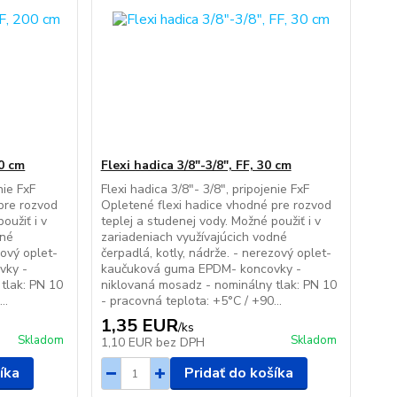
00 cm
Flexi hadica 3/8"-3/8", FF, 30 cm
nie FxF
Flexi hadica 3/8"- 3/8", pripojenie FxF
pre rozvod
Opletené flexi hadice vhodné pre rozvod
oužiť i v
teplej a studenej vody. Možné použiť i v
dné
zariadeniach využívajúcich vodné
zový oplet-
čerpadlá, kotly, nádrže. - nerezový oplet-
vky -
kaučuková guma EPDM- koncovky -
tlak: PN 10
niklovaná mosadz - nominálny tlak: PN 10
..
- pracovná teplota: +5°C / +90...
1,35 EUR
/
ks
Skladom
Skladom
1,10 EUR
bez DPH
íka
Pridať do košíka