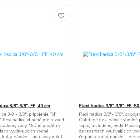
dica 3/8"-3/8", FF, 40 cm
Flexi hadica 3/8"-3/8", FF, 5
ica 3/8"- 3/8", pripojenie FxF
Flexi hadica 3/8"- 3/8", pripoje
 flexi hadice vhodné pre rozvod
Opletené flexi hadice vhodné 
 studenej vody. Možné použiť i v
teplej a studenej vody. Možné p
iach využívajúcich vodné
zariadeniach využívajúcich vo
, kotly, nádrže. - nerezový oplet-
čerpadlá, kotly, nádrže. - nere