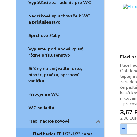
Vypúšťacie zariadenia pre WC
Nádržkové splachovače k WC
a príslušenstvo
Sprchové žľaby
Výpuste, podlahová vpusť,
rôzne príslušenstvo
Flexi ha
Flexi had
Sifóny na umývadlo, drez,
Opletené
pisoár, práčku, sprchovú
teplej a
vaničku
zariaden
čerpadlá
kaučuko
Pripojenie WC
niklovan
- pracov
WC sedadlá
3,67 
2,98 EU
Flexi hadice kovové
Flexi hadice FF 1/2"-1/2" nerez