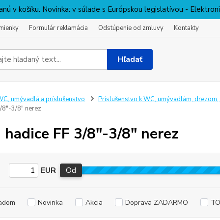
nú v košíku. Novinka: v súlade s Európskou legislatívou - Elektro
mienky
Formulár reklamácia
Odstúpenie od zmluvy
Kontakty
Hľadať
C, umývadlá a príslušenstvo
Príslušenstvo k WC, umývadlám, drezom, 
/8"-3/8" nerez
i hadice FF 3/8"-3/8" nerez
EUR
Od
adom
Novinka
Akcia
Doprava ZADARMO
TO