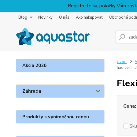
Registrujte sa, položky Vám zosta
Blog
Novinky
O nás
Ako nakupovať
Obchodné pod
Úvod
W
Akcia 2026
hadice FF 3
Flex
Záhrada
Cena:
Produkty s výnimočnou cenou
Skl