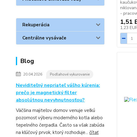
kaučuko
niklovan
- pracov
1,51 
Rekuperácia
1,23 EU
Centrálne vysávače
Blog
20.04.2026
Podlahové vykurovanie
Neviditeľný nepriateľ vášho kúrenia:
prečo je magnetický filter
absolútnou nevyhnutnosťou?
Väčšina majiteľov domov venuje veľkú
pozornosť výberu moderného kotla alebo
tepelného čerpadla. Často sa však zabúda
na kľúčový prvok, ktorý rozhoduje...
čítať