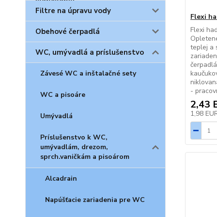
Filtre na úpravu vody
Flexi ha
Flexi had
Obehové čerpadlá
Opletené
teplej a
WC, umývadlá a príslušenstvo
zariaden
čerpadlá
Závesé WC a inštalačné sety
kaučuko
niklovan
- pracov
WC a pisoáre
2,43 
1,98 EU
Umývadlá
Príslušenstvo k WC,
umývadlám, drezom,
sprch.vaničkám a pisoárom
Alcadrain
Napúšťacie zariadenia pre WC