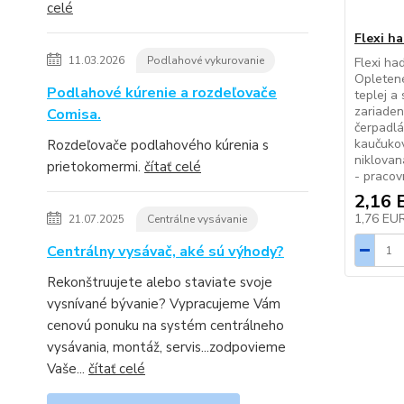
celé
Flexi ha
11.03.2026
Podlahové vykurovanie
Flexi had
Opletené
Podlahové kúrenie a rozdeľovače
teplej a
zariaden
Comisa.
čerpadlá
kaučuko
Rozdeľovače podlahového kúrenia s
niklovan
prietokomermi.
čítať celé
- pracov
2,16 
1,76 EU
21.07.2025
Centrálne vysávanie
Centrálny vysávač, aké sú výhody?
Rekonštruujete alebo staviate svoje
vysnívané bývanie? Vypracujeme Vám
cenovú ponuku na systém centrálneho
vysávania, montáž, servis...zodpovieme
Vaše...
čítať celé