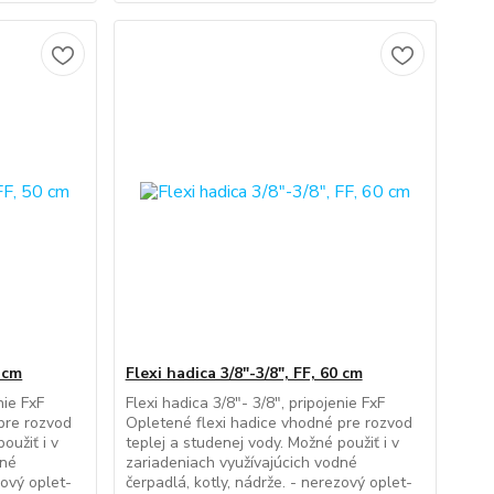
0 cm
Flexi hadica 3/8"-3/8", FF, 60 cm
nie FxF
Flexi hadica 3/8"- 3/8", pripojenie FxF
pre rozvod
Opletené flexi hadice vhodné pre rozvod
oužiť i v
teplej a studenej vody. Možné použiť i v
dné
zariadeniach využívajúcich vodné
zový oplet-
čerpadlá, kotly, nádrže. - nerezový oplet-