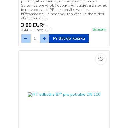
použiť aj ako vetracie potrubie vo vnútri budov.
Surovinou pre výrobú odpadných trubiek a tvaroviek
je polypropylen (PP) - materiál s vysokou
húževnatosťou, dlhodobou teplotnou a chemickou
stabilitou, ktor...
3,00 EUR
/
ks
Skladom
2,44 EUR
bez DPH
Pridať do košíka