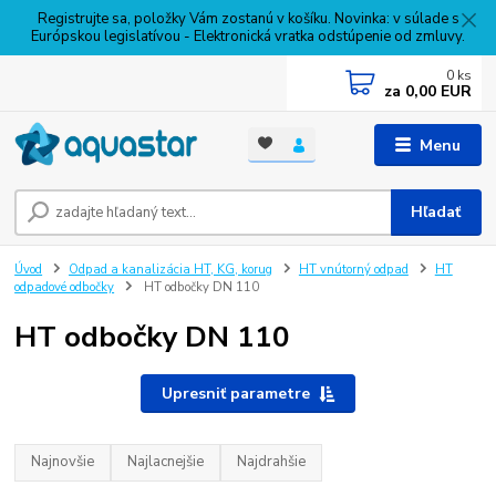
Registrujte sa, položky Vám zostanú v košíku. Novinka: v súlade s
Európskou legislatívou - Elektronická vratka odstúpenie od zmluvy.
0
ks
za
0,00 EUR
Menu
Hľadať
Úvod
Odpad a kanalizácia HT, KG, korug
HT vnútorný odpad
HT
odpadové odbočky
HT odbočky DN 110
HT odbočky DN 110
Upresniť parametre
Najnovšie
Najlacnejšie
Najdrahšie