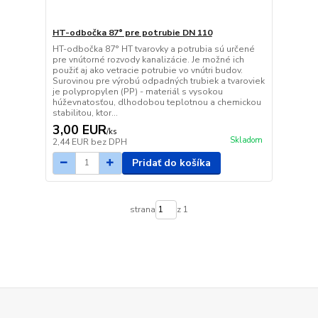
HT-odbočka 87° pre potrubie DN 110
HT-odbočka 87° HT tvarovky a potrubia sú určené
pre vnútorné rozvody kanalizácie. Je možné ich
použiť aj ako vetracie potrubie vo vnútri budov.
Surovinou pre výrobú odpadných trubiek a tvaroviek
je polypropylen (PP) - materiál s vysokou
húževnatosťou, dlhodobou teplotnou a chemickou
stabilitou, ktor...
3,00 EUR
/
ks
Skladom
2,44 EUR
bez DPH
Pridať do košíka
strana
z 1