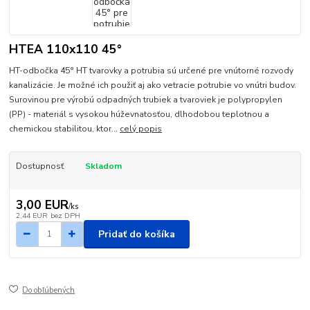
HTEA 110x110 45°
HT-odbočka 45° HT tvarovky a potrubia sú určené pre vnútorné rozvody
kanalizácie. Je možné ich použiť aj ako vetracie potrubie vo vnútri budov.
Surovinou pre výrobú odpadných trubiek a tvaroviek je polypropylen
(PP) - materiál s vysokou húževnatosťou, dlhodobou teplotnou a
chemickou stabilitou, ktor...
celý popis
Dostupnosť
Skladom
3,00 EUR
/
ks
2,44 EUR
bez DPH
Pridať do košíka
Do obľúbených