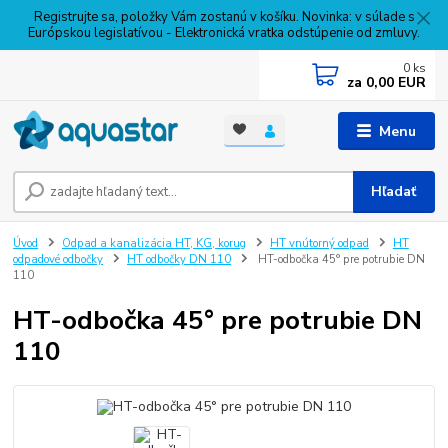
Registrujte sa, položky Vám zostanú v košíku. Novinka: v súlade s
Európskou legislatívou - Elektronická vratka odstúpenie od zmluvy.
0
ks
za
0,00 EUR
Menu
Hľadať
Úvod
Odpad a kanalizácia HT, KG, korug
HT vnútorný odpad
HT
odpadové odbočky
HT odbočky DN 110
HT-odbočka 45° pre potrubie DN
110
HT-odbočka 45° pre potrubie DN
110