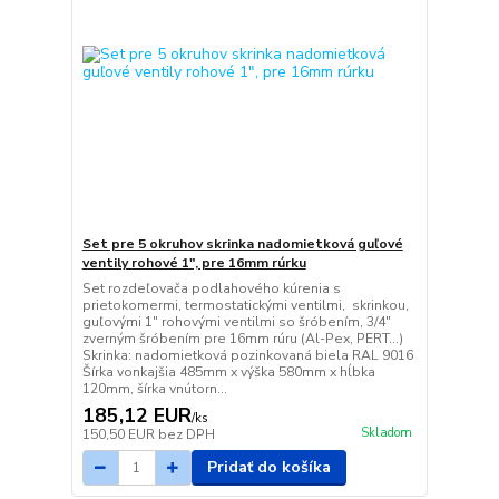
Set pre 5 okruhov skrinka nadomietková guľové
ventily rohové 1", pre 16mm rúrku
Set rozdeľovača podlahového kúrenia s
prietokomermi, termostatickými ventilmi, skrinkou,
guľovými 1" rohovými ventilmi so šróbením, 3/4"
zverným šróbením pre 16mm rúru (Al-Pex, PERT...)
Skrinka: nadomietková pozinkovaná biela RAL 9016
Šírka vonkajšia 485mm x výška 580mm x hĺbka
120mm, šírka vnútorn...
185,12 EUR
/
ks
Skladom
150,50 EUR
bez DPH
Pridať do košíka