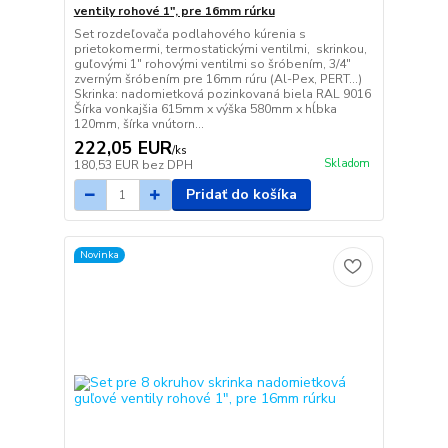
ventily rohové 1", pre 16mm rúrku
Set rozdeľovača podlahového kúrenia s
prietokomermi, termostatickými ventilmi, skrinkou,
guľovými 1" rohovými ventilmi so šróbením, 3/4"
zverným šróbením pre 16mm rúru (Al-Pex, PERT...)
Skrinka: nadomietková pozinkovaná biela RAL 9016
Šírka vonkajšia 615mm x výška 580mm x hĺbka
120mm, šírka vnútorn...
222,05 EUR
/
ks
Skladom
180,53 EUR
bez DPH
Pridať do košíka
Novinka