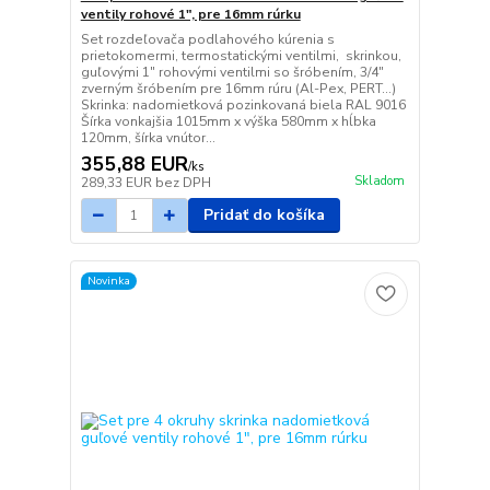
ventily rohové 1", pre 16mm rúrku
Set rozdeľovača podlahového kúrenia s
prietokomermi, termostatickými ventilmi, skrinkou,
guľovými 1" rohovými ventilmi so šróbením, 3/4"
zverným šróbením pre 16mm rúru (Al-Pex, PERT...)
Skrinka: nadomietková pozinkovaná biela RAL 9016
Šírka vonkajšia 1015mm x výška 580mm x hĺbka
120mm, šírka vnútor...
355,88 EUR
/
ks
Skladom
289,33 EUR
bez DPH
Pridať do košíka
Novinka