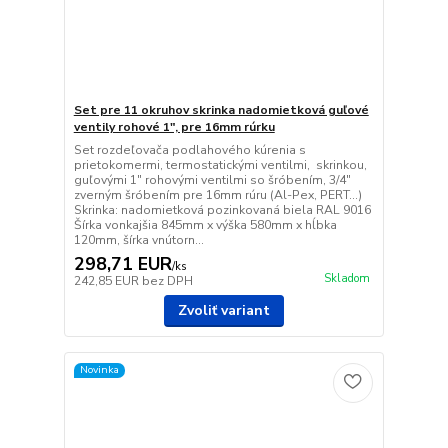
Set pre 11 okruhov skrinka nadomietková guľové
ventily rohové 1", pre 16mm rúrku
Set rozdeľovača podlahového kúrenia s
prietokomermi, termostatickými ventilmi, skrinkou,
guľovými 1" rohovými ventilmi so šróbením, 3/4"
zverným šróbením pre 16mm rúru (Al-Pex, PERT...)
Skrinka: nadomietková pozinkovaná biela RAL 9016
Šírka vonkajšia 845mm x výška 580mm x hĺbka
120mm, šírka vnútorn...
298,71 EUR
/
ks
Skladom
242,85 EUR
bez DPH
Zvoliť variant
Novinka