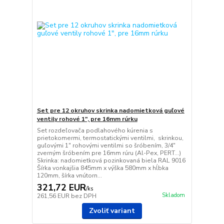
Set pre 12 okruhov skrinka nadomietková guľové
ventily rohové 1", pre 16mm rúrku
Set rozdeľovača podlahového kúrenia s
prietokomermi, termostatickými ventilmi, skrinkou,
guľovými 1" rohovými ventilmi so šróbením, 3/4"
zverným šróbením pre 16mm rúru (Al-Pex, PERT...)
Skrinka: nadomietková pozinkovaná biela RAL 9016
Šírka vonkajšia 845mm x výška 580mm x hĺbka
120mm, šírka vnútorn...
321,72 EUR
/
ks
Skladom
261,56 EUR
bez DPH
Zvoliť variant