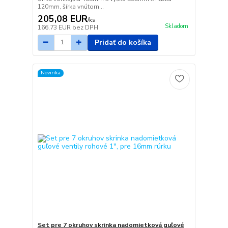
120mm, šírka vnútorn...
205,08 EUR
/
ks
Skladom
166,73 EUR
bez DPH
Pridať do košíka
Novinka
Set pre 7 okruhov skrinka nadomietková guľové