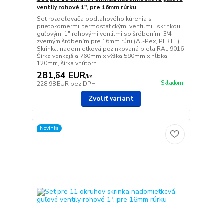
ventily rohové 1", pre 16mm rúrku
Set rozdeľovača podlahového kúrenia s
prietokomermi, termostatickými ventilmi, skrinkou,
guľovými 1" rohovými ventilmi so šróbením, 3/4"
zverným šróbením pre 16mm rúru (Al-Pex, PERT...)
Skrinka: nadomietková pozinkovaná biela RAL 9016
Šírka vonkajšia 760mm x výška 580mm x hĺbka
120mm, šírka vnútorn...
281,64 EUR
/
ks
Skladom
228,98 EUR
bez DPH
Zvoliť variant
Novinka