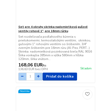
Set pre 4 okruhy skrinka nadomietková guľové
ventily rohové 1", pre 16mm rúrku
Set rozdeľovača podlahového kúrenia s
prietokomermi, termostatickými ventilmi, skrinkou,
guľovými 1" rohovými ventilmi so šróbením, 3/4"
zverným šróbením pre 16mm rúru (Al-Pex, PERT...)
Skrinka: nadomietková pozinkovaná biela RAL 9016
Šírka vonkajšia 385mm x výška 580mm x hĺbka
120mm, šírka vnútorn...
168,06 EUR
/
ks
Skladom
136,63 EUR
bez DPH
Pridať do košíka
Novinka