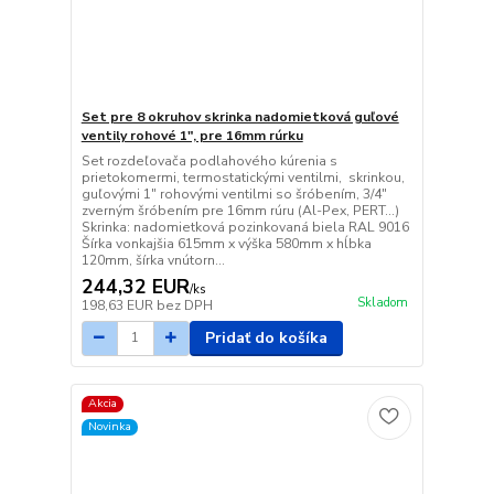
Set pre 8 okruhov skrinka nadomietková guľové
ventily rohové 1", pre 16mm rúrku
Set rozdeľovača podlahového kúrenia s
prietokomermi, termostatickými ventilmi, skrinkou,
guľovými 1" rohovými ventilmi so šróbením, 3/4"
zverným šróbením pre 16mm rúru (Al-Pex, PERT...)
Skrinka: nadomietková pozinkovaná biela RAL 9016
Šírka vonkajšia 615mm x výška 580mm x hĺbka
120mm, šírka vnútorn...
244,32 EUR
/
ks
Skladom
198,63 EUR
bez DPH
Pridať do košíka
Akcia
Novinka