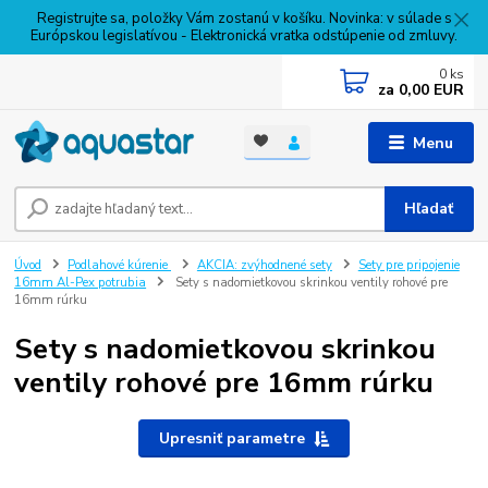
Registrujte sa, položky Vám zostanú v košíku. Novinka: v súlade s
Európskou legislatívou - Elektronická vratka odstúpenie od zmluvy.
0
ks
za
0,00 EUR
Menu
Hľadať
Úvod
Podlahové kúrenie
AKCIA: zvýhodnené sety
Sety pre pripojenie
16mm Al-Pex potrubia
Sety s nadomietkovou skrinkou ventily rohové pre
16mm rúrku
Sety s nadomietkovou skrinkou
ventily rohové pre 16mm rúrku
Upresniť parametre