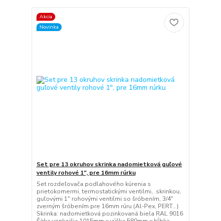
Akcia
Novinka
Set pre 13 okruhov skrinka nadomietková guľové
ventily rohové 1", pre 16mm rúrku
Set rozdeľovača podlahového kúrenia s
prietokomermi, termostatickými ventilmi, skrinkou,
guľovými 1" rohovými ventilmi so šróbením, 3/4"
zverným šróbením pre 16mm rúru (Al-Pex, PERT...)
Skrinka: nadomietková pozinkovaná biela RAL 9016
Šírka vonkajšia 1015mm x výška 580mm x hĺbka