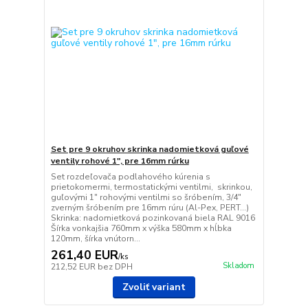
Set pre 9 okruhov skrinka nadomietková guľové
ventily rohové 1", pre 16mm rúrku
Set rozdeľovača podlahového kúrenia s
prietokomermi, termostatickými ventilmi, skrinkou,
guľovými 1" rohovými ventilmi so šróbením, 3/4"
zverným šróbením pre 16mm rúru (Al-Pex, PERT...)
Skrinka: nadomietková pozinkovaná biela RAL 9016
Šírka vonkajšia 760mm x výška 580mm x hĺbka
120mm, šírka vnútorn...
261,40 EUR
/
ks
Skladom
212,52 EUR
bez DPH
Zvoliť variant