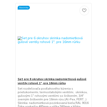
Novinka
Set pre 6 okruhov skrinka nadomietková guľové
ventily rohové 1", pre 16mm rúrku
Set rozdeľovača podlahového kúrenia s
prietokomermi, termostatickými ventilmi, skrinkou,
guľovými 1" rohovými ventilmi so šróbením, 3/4"
zverným šróbením pre 16mm rúru (Al-Pex, PERT...)
Skrinka: nadomietková pozinkovaná biela RAL 9016
Šírka vonkajšia 485mm x výška 580mm x hĺbka