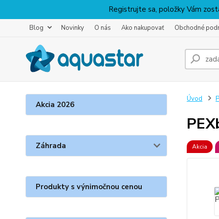
Registrujte sa, položky Vám zosta
Blog
Novinky
O nás
Ako nakupovať
Obchodné pod
Úvod
P
Akcia 2026
PEX
Záhrada
Akcia
Produkty s výnimočnou cenou