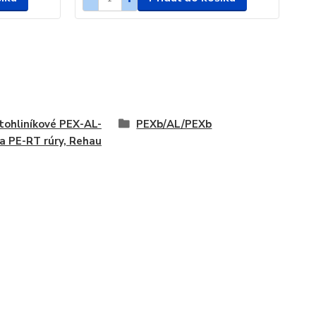
tohliníkové PEX-AL-
PEXb/AL/PEXb
a PE-RT rúry, Rehau