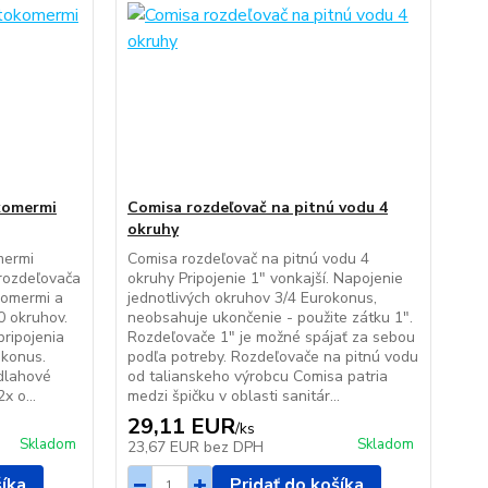
okomermi
Comisa rozdeľovač na pitnú vodu 4
okruhy
mermi
Comisa rozdeľovač na pitnú vodu 4
rozdeľovača
okruhy Pripojenie 1" vonkajší. Napojenie
komermi a
jednotlivých okruhov 3/4 Eurokonus,
0 okruhov.
neobsahuje ukončenie - použite zátku 1".
pripojenia
Rozdeľovače 1" je možné spájať za sebou
okonus.
podľa potreby. Rozdeľovače na pitnú vodu
dlahové
od talianskeho výrobcu Comisa patria
x o...
medzi špičku v oblasti sanitár...
29,11 EUR
/
ks
Skladom
Skladom
23,67 EUR
bez DPH
šíka
Pridať do košíka