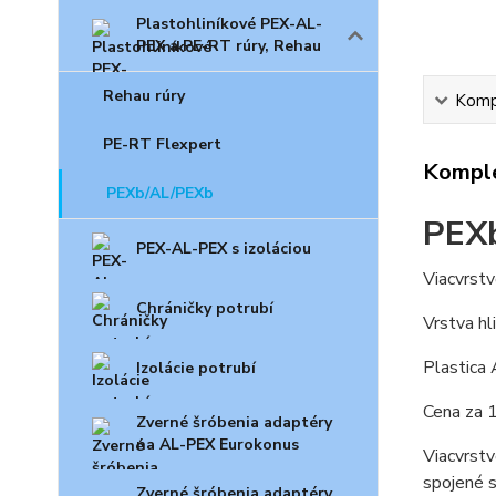
Plastohliníkové PEX-AL-
PEX a PE-RT rúry, Rehau
Rehau rúry
Kompl
PE-RT Flexpert
Komple
PEXb/AL/PEXb
PEX
PEX-AL-PEX s izoláciou
Viacvrstv
Chráničky potrubí
Vrstva hl
Plastica 
Izolácie potrubí
Cena za 
Zverné šróbenia adaptéry
na AL-PEX Eurokonus
Viacvrst
spojené s
Zverné šróbenia adaptéry