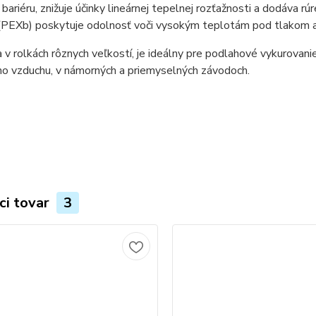
 bariéru, znižuje účinky lineárnej tepelnej rozťažnosti a dodáva r
(PEXb) poskytuje odolnosť voči vysokým teplotám pod tlakom a 
 v rolkách rôznych veľkostí, je ideálny pre podlahové vykurovani
ho vzduchu, v námorných a priemyselných závodoch.
a:
ci tovar
3