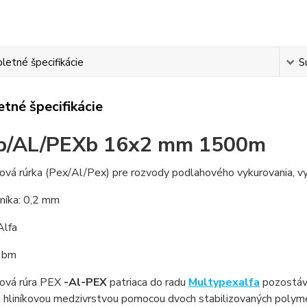
etné špecifikácie
S
tné špecifikácie
b/AL/PEXb 16x2 mm 1500m
ová rúrka (Pex/Al/Pex) pre rozvody podlahového vykurovania, vy
iníka: 0,2 mm
Alfa
1bm
vová rúra PEX
-Al-PEX
patriaca do radu
Multypexalfa
pozostáva
 hliníkovou medzivrstvou pomocou dvoch stabilizovaných polymér