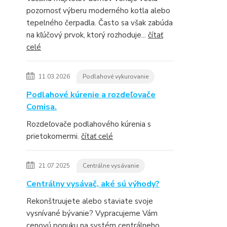
pozornosť výberu moderného kotla alebo
tepelného čerpadla. Často sa však zabúda
na kľúčový prvok, ktorý rozhoduje...
čítať
celé
11.03.2026
Podlahové vykurovanie
Podlahové kúrenie a rozdeľovače
Comisa.
Rozdeľovače podlahového kúrenia s
prietokomermi.
čítať celé
21.07.2025
Centrálne vysávanie
Centrálny vysávač, aké sú výhody?
Rekonštruujete alebo staviate svoje
vysnívané bývanie? Vypracujeme Vám
cenovú ponuku na systém centrálneho