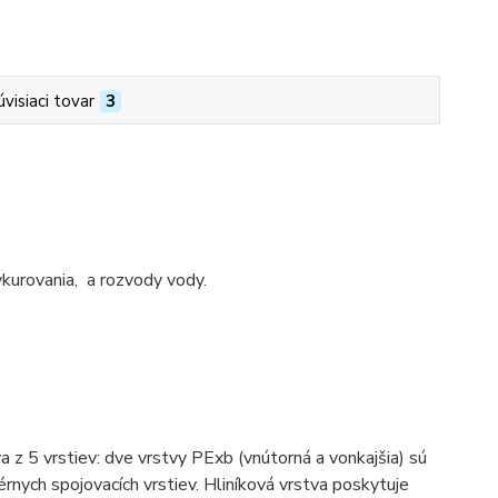
úvisiaci tovar
3
kurovania, a rozvody vody.
 z 5 vrstiev: dve vrstvy PExb (vnútorná a vonkajšia) sú
nych spojovacích vrstiev. Hliníková vrstva poskytuje