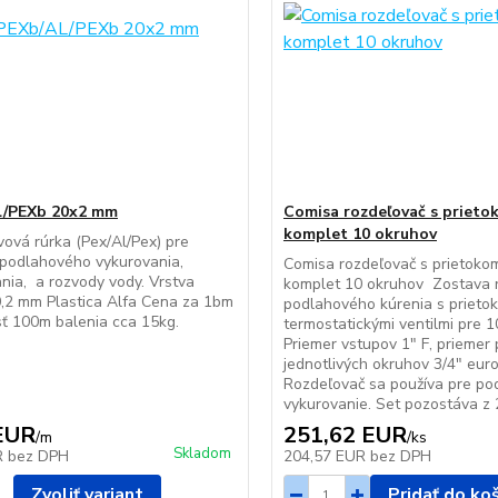
L/PEXb 20x2 mm
Comisa rozdeľovač s priet
komplet 10 okruhov
vová rúrka (Pex/Al/Pex) pre
podlahového vykurovania,
Comisa rozdeľovač s prietoko
nia, a rozvody vody. Vrstva
komplet 10 okruhov Zostava 
 0,2 mm Plastica Alfa Cena za 1bm
podlahového kúrenia s prieto
ť 100m balenia cca 15kg.
termostatickými ventilmi pre 1
Priemer vstupov 1" F, priemer 
jednotlivých okruhov 3/4" eur
Rozdeľovač sa používa pre po
vykurovanie. Set pozostáva z 2
EUR
251,62 EUR
/
m
/
ks
Skladom
R
bez DPH
204,57 EUR
bez DPH
Zvoliť variant
Pridať do ko