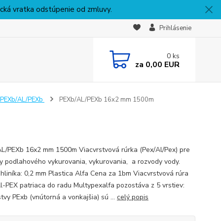
nická vratka odstúpenie od zmluvy.
Prihlásenie
0
ks
za
0,00 EUR
PEXb/AL/PEXb
PEXb/AL/PEXb 16x2 mm 1500m
L/PEXb 16x2 mm 1500m Viacvrstvová rúrka (Pex/Al/Pex) pre
y podlahového vykurovania, vykurovania, a rozvody vody.
 hliníka: 0,2 mm Plastica Alfa Cena za 1bm Viacvrstvová rúra
l-PEX patriaca do radu Multypexalfa pozostáva z 5 vrstiev:
tvy PExb (vnútorná a vonkajšia) sú ...
celý popis