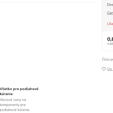
Dos
Cen
Uše
0,
0,6
Číslo p
Do 
Všetko pre podlahové
kúrenie
Akciové ceny na
komponenty pre
podlahové kúrenie.