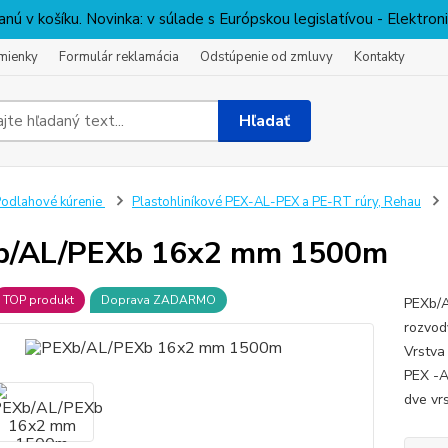
nú v košíku. Novinka: v súlade s Európskou legislatívou - Elektro
mienky
Formulár reklamácia
Odstúpenie od zmluvy
Kontakty
Hľadať
odlahové kúrenie
Plastohliníkové PEX-AL-PEX a PE-RT rúry, Rehau
b/AL/PEXb 16x2 mm 1500m
TOP produkt
Doprava ZADARMO
PEXb/A
rozvod
Vrstva
PEX -A
dve vrs