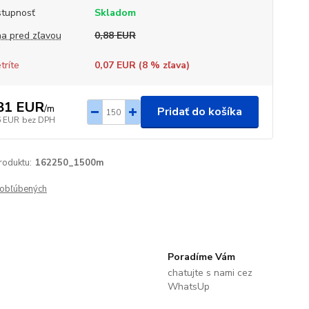
tupnosť
Skladom
a pred zľavou
0,88 EUR
tríte
0,07 EUR (
8
% zľava)
81 EUR
/
m
Pridať do košíka
6 EUR
bez DPH
roduktu:
162250_1500m
obľúbených
Poradíme Vám
chatujte s nami cez
WhatsUp