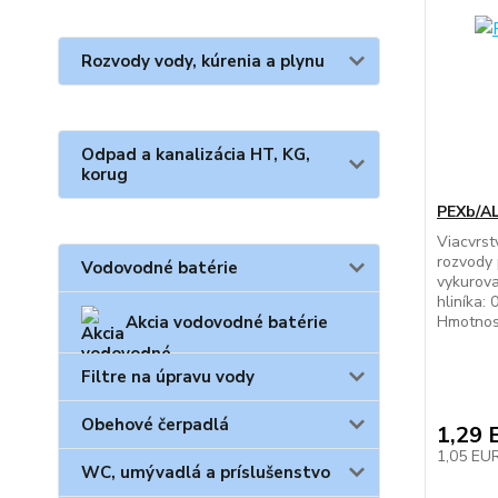
Rozvody vody, kúrenia a plynu
Odpad a kanalizácia HT, KG,
korug
PEXb/A
Viacvrst
rozvody 
Vodovodné batérie
vykurova
hliníka:
Akcia vodovodné batérie
Hmotnos
Filtre na úpravu vody
Obehové čerpadlá
1,29 
1,05 EU
WC, umývadlá a príslušenstvo