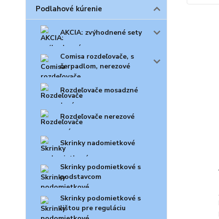
Podlahové kúrenie
AKCIA: zvýhodnené sety
Comisa rozdeľovače, s
čerpadlom, nerezové
Rozdeľovače mosadzné
Rozdeľovače nerezové
Skrinky nadomietkové
Skrinky podomietkové s
podstavcom
Skrinky podomietkové s
lištou pre reguláciu