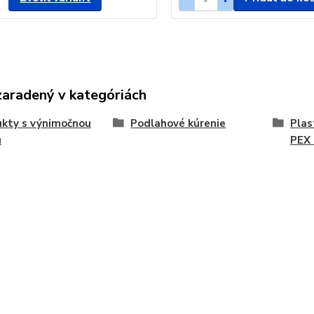
zaradený v kategóriách
kty s výnimočnou
Podlahové kúrenie
Plas
u
PEX 