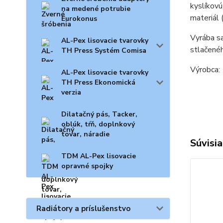
kyslíkovú
na medené potrubie
materiál 
Eurokonus
Vyrába sa
AL-Pex lisovacie tvarovky
stlačené
TH Press Systém Comisa
Výrobc
AL-Pex lisovacie tvarovky
TH Press Ekonomická
verzia
Dilatačný pás, Tacker,
oblúk, tŕň, doplnkový
tovar, náradie
Súvisia
TDM AL-Pex lisovacie
opravné spojky
Radiátory a príslušenstvo