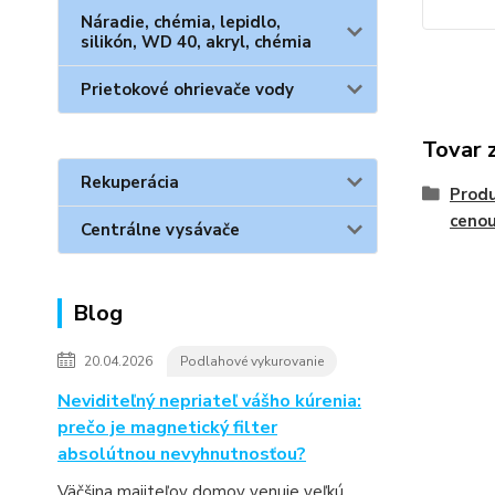
Náradie, chémia, lepidlo,
silikón, WD 40, akryl, chémia
Prietokové ohrievače vody
Tovar 
Rekuperácia
Produ
ceno
Centrálne vysávače
Blog
20.04.2026
Podlahové vykurovanie
Neviditeľný nepriateľ vášho kúrenia:
prečo je magnetický filter
absolútnou nevyhnutnosťou?
Väčšina majiteľov domov venuje veľkú