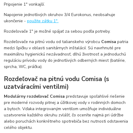
Pripojenie 1" vonkajší.
Napojenie jednotlivých okruhov 3/4 Eurokonus, neobsahuje
ukončenie -
použite zátku 1".
Rozdeľovače 1" je možné spájať za sebou podľa potreby.
Rozdeľovače na pitnú vodu od talianskeho výrobcu
Comisa
patria
medzi špičku v oblasti sanitárnych inštalácií. Sú navrhnuté pre
maximálnu hygienickú nezávadnosť, dlhú životnosť a jednoduchú
reguláciu prívodu vody do jednotlivých odberných miest (batérie,
sprcha, WC, práčka).
Rozdeľovač na pitnú vodu Comisa (s
uzatváracími ventilmi)
Modulárny rozdeľovač Comisa
predstavuje spoľahlivé riešenie
pre moderné rozvody pitnej a úžitkovej vody v rodinných domoch
a bytoch. Vďaka integrovaným ventilom umožňuje individuálne
uzatvorenie každého okruhu zvlášť, čo oceníte najmä pri údržbe
alebo poruchách konkrétneho spotrebiča bez nutnosti odstavenia
celého objektu.