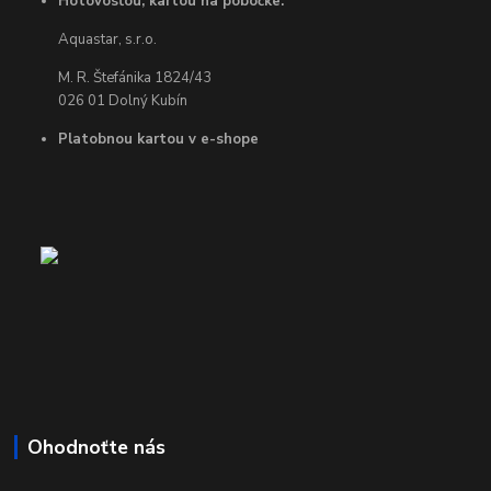
Hotovosťou, kartou na pobočke:
Aquastar, s.r.o.
M. R. Štefánika 1824/43
026 01 Dolný Kubín
Platobnou kartou v e-shope
Ohodnoťte nás