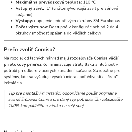
Maximálna prevádzková teplota:
110 °C.
Vstupný závit:
1" (vnútorný/vonkajší závit pre sériové
spájanie).
Výstupy:
napojenie jednotlivých okruhov 3/4 Eurokonus
Počet výstupov:
Dostupné v konfiguráciách od 2 do 4
okruhov (možnosť spájania do väčších celkov).
Prečo zvoliť Comisa?
Na rozdiel od lacných náhrad majú rozdeľovače Comisa
väčší
prietokový prierez
, čo minimalizuje straty tlaku a hlučnosť v
potrubí pri odbere viacerých zariadení súčasne. Sú ideálne pre
systémy, kde sa vyžaduje vysoká miera spoľahlivosti a "čistá"
inštalácia.
Tip pre montáž:
Pri inštalácii odporúčame použiť originálne
zverné šróbenia Comisa pre daný typ potrubia, čím zabezpečíte
100% kompatibilitu a záruku na celý spoj.