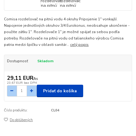
Comisa rozdeľovač na pitnú vodu 4 okruhy Pripojenie 1" vonkajší.
Napojenie jednotlivých okruhov 3/4 Eurokonus, neobsahuje ukončenie -
použite zátku 1". Rozdeľovače 1" je možné spájať za sebou podľa
potreby. Rozdeľovače na pitnú vodu od talianskeho výrobcu Comisa
patria medzi špičku v oblasti sanitár...
celý popis
Dostupnosť
Skladom
29,11 EUR
/
ks
23,67 EUR
bez DPH
Pridať do košíka
Číslo produktu:
CL04
Do obľúbených