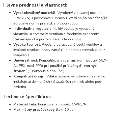
Hlavné prednosti a vlastnosti:
Vysokokvalitný materiál:
Vyrobený z kovanej mosadze
(CW617N) s povrchovou úpravou, ktorá spĺňa najprísnejšie
európske normy pre styk s pitnou vodou.
Individuálna regulácia:
Každý výstup je vybavený
vlastným uzatváracím ventilom s farebným označením
(červená/modrá pre teplú a studenú vodu).
Vysoká tesnosť:
Precízne opracované sedlá ventilov a
kvalitné tesniace prvky zaručujú dlhodobú prevádzku bez
kvapkania.
Univerzálnosť:
Kompatibilný s rôznymi typmi potrubí (PEX-
AL-PEX, meď, PPR)
pri použití príslušných zverných
šróbení
(Eurokonus alebo 1/2").
Kompaktný dizajn:
Vďaka úzkemu vyhotoveniu sa ľahko
inštaluje aj do menších inštalačných skriniek alebo pod
omietku.
Technické špecifikácie:
Materiál tela:
Poniklovaná mosadz CW617N.
Maximálny prevádzkový tlak:
10 bar.