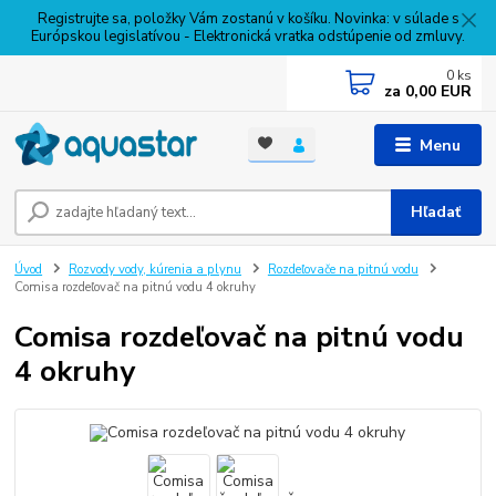
Registrujte sa, položky Vám zostanú v košíku. Novinka: v súlade s
Európskou legislatívou - Elektronická vratka odstúpenie od zmluvy.
0
ks
za
0,00 EUR
Menu
Hľadať
Úvod
Rozvody vody, kúrenia a plynu
Rozdeľovače na pitnú vodu
Comisa rozdeľovač na pitnú vodu 4 okruhy
Comisa rozdeľovač na pitnú vodu
4 okruhy