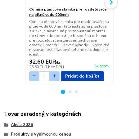
Comisa plastová skrinka pre rozdeľovače
Zverné šrób
na pitnú vodu 600mm
AL/PEX Eur
Comisa plastová skrinka pre rozdeľovače na
Používa sa p
pitnú vodu 600mm Táto inštalačná plastová
AL/PEX v sy
skrinka je navrhnutá pre zapustenú montáž
vody, napr. n
do steny, kde poskytuje bezpečnú ochranu
Euroconus (r
pre rozdeľovače a zároveň zachováva
vodu...)
estetiku interiéru. Hlavné výhody: Hygienická
nezávadnosť: Plastové telo nekoroduje a je
ideál...
32,60 EUR
2,42 EU
/
ks
Skladom
26,50 EUR
bez DPH
1,97 EUR
be
Pridať do košíka
Tovar zaradený v kategóriách
Akcia 2026
Produkty s výnimočnou cenou