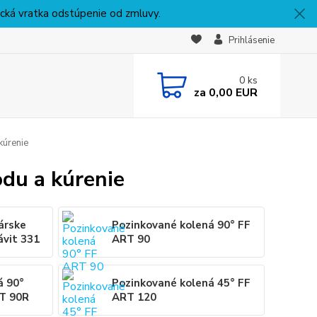
nická vratka odstúpenie od zmluvy.
Prihlásenie
0
ks
za
0,00 EUR
kúrenie
odu a kúrenie
árske
Pozinkované kolená 90° FF
ávit 331
ART 90
á 90°
Pozinkované kolená 45° FF
RT 90R
ART 120