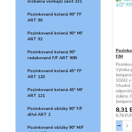
šróbenia vonkajší závit 331
Pozinkované kolená 90° FF
ART 90
Pozinkované kolená 90° MF
ART 92
Pozinkov
Pozinkované kolená 90°
F/M
redukované F/F ART 90R
Pozinkov
Výroba p
Pozinkované kolená 45° FF
temperov
ART 120
10242 v 
Vhodné p
Pozinkované kolená 45° MF
odporúča
ART 121
vlákno. 
temperova
Pozinkované oblúky 90° F/F
8,31 
dlhé ART 2
6,76 EU
Pozinkované oblúky 90° M/F