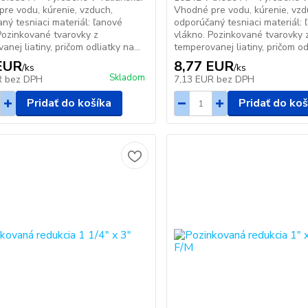
re vodu, kúrenie, vzduch,
Vhodné pre vodu, kúrenie, vzd
ný tesniaci materiál: ľanové
odporúčaný tesniaci materiál: 
Pozinkované tvarovky z
vlákno. Pozinkované tvarovky 
nej liatiny, pričom odliatky na...
temperovanej liatiny, pričom odl
EUR
8,77 EUR
/
ks
/
ks
Skladom
R
bez DPH
7,13 EUR
bez DPH
Pridať do košíka
Pridať do koš