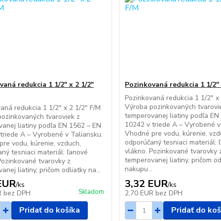
aná redukcia 1 1/2" x 2 1/2"
Pozinkovaná redukcia 1 1/2" 
Pozinkovaná redukcia 1 1/2" x
Výroba pozinkovaných tvarovi
aná redukcia 1 1/2" x 2 1/2" F/M
temperovanej liatiny podľa EN
ozinkovaných tvaroviek z
10242 v triede A – Vyrobené v
anej liatiny podľa EN 1562 – EN
Vhodné pre vodu, kúrenie, vzd
triede A – Vyrobené v Taliansku.
odporúčaný tesniaci materiál: 
re vodu, kúrenie, vzduch,
vlákno. Pozinkované tvarovky 
ný tesniaci materiál: ľanové
temperovanej liatiny, pričom od
Pozinkované tvarovky z
nakupu...
nej liatiny, pričom odliatky na...
EUR
3,32 EUR
/
ks
/
ks
Skladom
R
bez DPH
2,70 EUR
bez DPH
Pridať do košíka
Pridať do koš