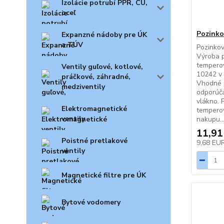
Izolácie potrubí PPR, CU,
oceľ
Pozinko
Expanzné nádoby pre ÚK
a TÚV
Pozinkov
Výroba p
temperov
Ventily guľové, kotlové,
10242 v 
práčkové, záhradné,
Vhodné p
medziventily
odporúča
vlákno. 
Elektromagnetické
temperov
ventily
nakupu..
11,91
Poistné pretlakové
9,68 EU
ventily
Magnetické filtre pre ÚK
Bytové vodomery