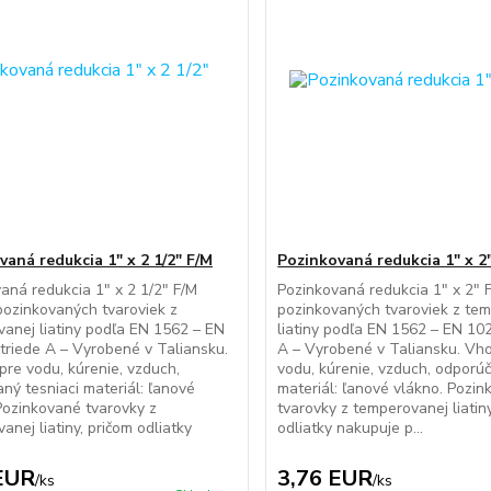
vaná redukcia 1" x 2 1/2" F/M
Pozinkovaná redukcia 1" x 2
aná redukcia 1" x 2 1/2" F/M
Pozinkovaná redukcia 1" x 2" 
ozinkovaných tvaroviek z
pozinkovaných tvaroviek z te
anej liatiny podľa EN 1562 – EN
liatiny podľa EN 1562 – EN 102
triede A – Vyrobené v Taliansku.
A – Vyrobené v Taliansku. Vh
re vodu, kúrenie, vzduch,
vodu, kúrenie, vzduch, odporúč
ný tesniaci materiál: ľanové
materiál: ľanové vlákno. Pozi
Pozinkované tvarovky z
tvarovky z temperovanej liatin
anej liatiny, pričom odliatky
odliatky nakupuje p...
.
EUR
3,76 EUR
/
ks
/
ks