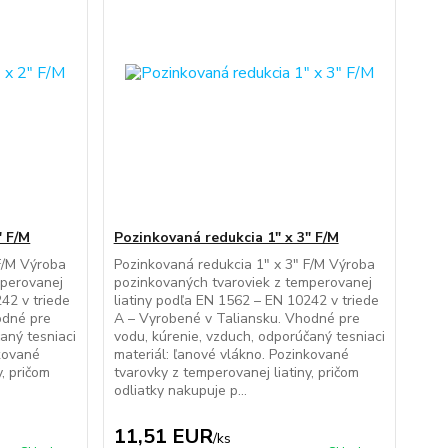
" F/M
Pozinkovaná redukcia 1" x 3" F/M
F/M Výroba
Pozinkovaná redukcia 1" x 3" F/M Výroba
mperovanej
pozinkovaných tvaroviek z temperovanej
42 v triede
liatiny podľa EN 1562 – EN 10242 v triede
odné pre
A – Vyrobené v Taliansku. Vhodné pre
aný tesniaci
vodu, kúrenie, vzduch, odporúčaný tesniaci
nkované
materiál: ľanové vlákno. Pozinkované
y, pričom
tvarovky z temperovanej liatiny, pričom
odliatky nakupuje p...
11,51 EUR
/
ks