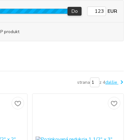
Do
EUR
P produkt
strana
z 4
ďalšie