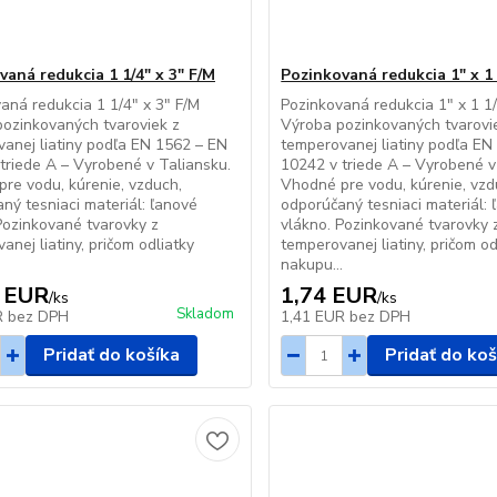
vaná redukcia 1 1/4" x 3" F/M
Pozinkovaná redukcia 1" x 1 
aná redukcia 1 1/4" x 3" F/M
Pozinkovaná redukcia 1" x 1 1
ozinkovaných tvaroviek z
Výroba pozinkovaných tvarovi
anej liatiny podľa EN 1562 – EN
temperovanej liatiny podľa EN
triede A – Vyrobené v Taliansku.
10242 v triede A – Vyrobené v
re vodu, kúrenie, vzduch,
Vhodné pre vodu, kúrenie, vzd
ný tesniaci materiál: ľanové
odporúčaný tesniaci materiál: 
Pozinkované tvarovky z
vlákno. Pozinkované tvarovky 
anej liatiny, pričom odliatky
temperovanej liatiny, pričom od
.
nakupu...
 EUR
1,74 EUR
/
ks
/
ks
Skladom
R
bez DPH
1,41 EUR
bez DPH
Pridať do košíka
Pridať do koš