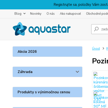
Registrujte sa, položky Vám zosta
Blog
Novinky
O nás
Ako nakupovať
Obchodné pod
Úvod
R
Akcia 2026
Pozi
Záhrada
Produkty s výnimočnou cenou