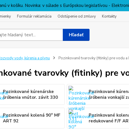
nú v košíku. Novinka: v súlade s Európskou legislatívou - Elektro
mienky
Formulár reklamácia
Odstúpenie od zmluvy
Kontakty
Hľadať
ozvody vody, kúrenia a plynu
Pozinkované tvarovky (fitinky) pre vodu a 
nkované tvarovky (fitinky) pre v
Pozinkované kúrenárske
Pozinkované kúren
šróbenia vnútor. závit 330
šróbenia vonkajší z
Pozinkované kolená 90° MF
Pozinkované kolen
ART 92
redukované F/F A