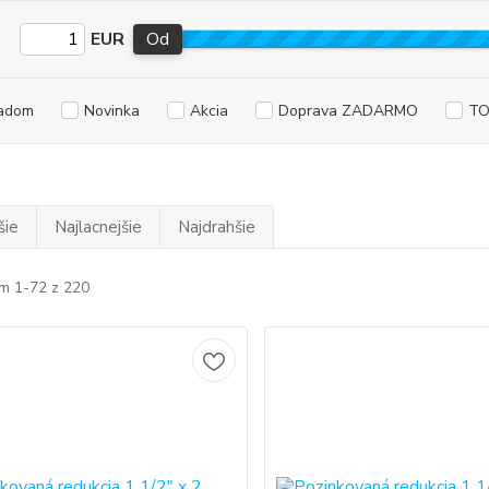
EUR
Od
adom
Novinka
Akcia
Doprava ZADARMO
TO
šie
Najlacnejšie
Najdrahšie
m 1-72 z 220