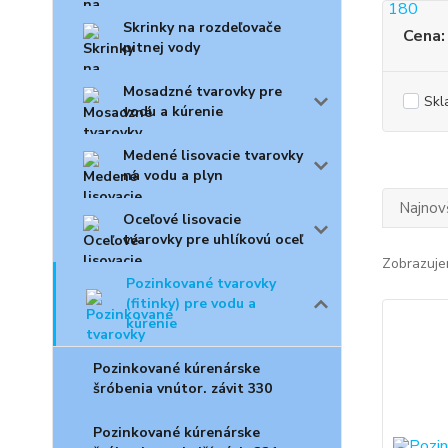
Skrinky na rozdeľovače
Cena:
pitnej vody
Mosadzné tvarovky pre
Skl
vodu a kúrenie
Medené lisovacie tvarovky
na vodu a plyn
Najnov
Oceľové lisovacie
tvarovky pre uhlíkovú oceľ
Zobrazuje
Pozinkované tvarovky
(fitinky) pre vodu a
kúrenie
Pozinkované kúrenárske
šróbenia vnútor. závit 330
Pozinkované kúrenárske