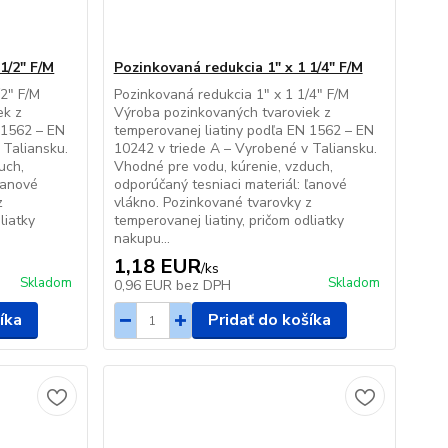
1/2" F/M
Pozinkovaná redukcia 1" x 1 1/4" F/M
/2" F/M
Pozinkovaná redukcia 1" x 1 1/4" F/M
ek z
Výroba pozinkovaných tvaroviek z
 1562 – EN
temperovanej liatiny podľa EN 1562 – EN
 Taliansku.
10242 v triede A – Vyrobené v Taliansku.
uch,
Vhodné pre vodu, kúrenie, vzduch,
ľanové
odporúčaný tesniaci materiál: ľanové
z
vlákno. Pozinkované tvarovky z
liatky
temperovanej liatiny, pričom odliatky
nakupu...
1,18 EUR
/
ks
Skladom
Skladom
0,96 EUR
bez DPH
íka
Pridať do košíka