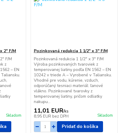
x 2" F/M
Pozinkovaná redukcia 1 1/2" x 3" F/M
 2" F/M
Pozinkovaná redukcia 1 1/2" x 3" F/M
ek z
Výroba pozinkovaných tvaroviek z
 1562 – EN
temperovanej liatiny podľa EN 1562 – EN
 Taliansku.
10242 v triede A – Vyrobené v Taliansku.
uch,
Vhodné pre vodu, kúrenie, vzduch,
ľanové
odporúčaný tesniaci materiál: ľanové
z
vlákno. Pozinkované tvarovky z
liatky
temperovanej liatiny, pričom odliatky
nakupu...
11,01 EUR
/
ks
Skladom
Skladom
8,95 EUR
bez DPH
íka
Pridať do košíka