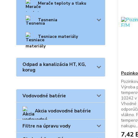
Merače teploty a tlaku
Tesnenia
Tesniace materiály
Odpad a kanalizácia HT, KG,
korug
Pozinko
Pozinkov
Výroba p
temperov
Vodovodné batérie
10242 v 
Vhodné p
odporúča
Akcia vodovodné batérie
vlákno. 
temperov
Filtre na úpravu vody
nakupu..
7,42 