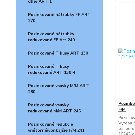
dlhé ART 1
Pozinkované nátrubky FF ART
270
Pozinkované nátrubky
redukované FF Art 240
Pozinkované T kusy ART 130
Pozinkované T kusy
redukované ART 130 R
Pozinkované vsuvky M/M ART
280
Pozinkov
Pozinkované vsuvky
F/M
redukované M/M ART 245
Pozinkov
Výroba p
Pozinkované redukcie
temperov
vnútorné/vonkajšie F/M 241
10242 v 