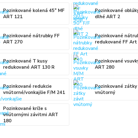
Pozinkované kolená 45° MF
Pozinkované oblúky
ART 121
dlhé ART 2
Pozinkované nátrubky FF
Pozinkované nátru
ART 270
redukované FF Art
Pozinkované T kusy
Pozinkované vsuvk
redukované ART 130 R
ART 280
Pozinkované redukcie
Pozinkované zátky 
vnútorné/vonkajšie F/M 241
vnútorný
Pozinkované kríže s
vnútornými závitmi ART
180