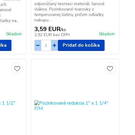
odporúčaný tesniaci materiál: ľanové
uch,
vlákno. Pozinkované tvarovky z
ľanové
temperovanej liatiny, pričom odliatky
z
nakupu...
iatky na...
3,59 EUR
/
ks
Skladom
Skladom
2,92 EUR
bez DPH
íka
Pridať do košíka