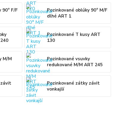
 90° F/F
Pozinkované oblúky 90° M/F
dlhé ART 1
bky
Pozinkované T kusy ART
 240
130
y M/M
Pozinkované vsuvky
redukované M/M ART 245
závit
Pozinkované zátky závit
vonkajší