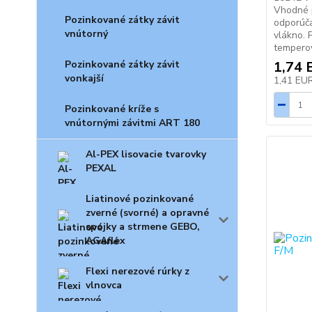
Vhodné p
Pozinkované zátky závit
odporúča
vnútorný
vlákno. 
temperova
Pozinkované zátky závit
1,74 
vonkajší
1,41 EU
Pozinkované kríže s
vnútornými závitmi ART 180
Al-PEX lisovacie tvarovky
PEXAL
Liatinové pozinkované
zverné (svorné) a opravné
spojky a strmene GEBO,
AGAflex
Flexi nerezové rúrky z
vlnovca