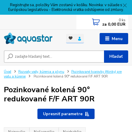
Registrujte sa, položky Vám zostanú v košíku. Novinka: v súlade s
Európskou legislatívou - Elektronická vratka odstúpenie od zmluvy.
0
ks
za
0,00 EUR
Menu
Hľadať
Úvod
Rozvody vody, kúrenia a plynu
Pozinkované tvarovky (fitinky) pre
vodu a kúrenie
Pozinkované kolená 90° redukované F/F ART 90R
Pozinkované kolená 90°
redukované F/F ART 90R
Upresniť parametre