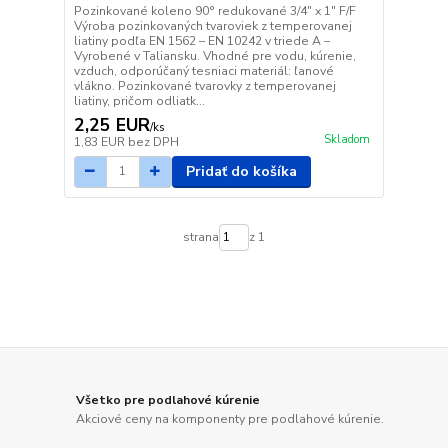
Pozinkované koleno 90° redukované 3/4" x 1" F/F
Výroba pozinkovaných tvaroviek z temperovanej
liatiny podľa EN 1562 – EN 10242 v triede A –
Vyrobené v Taliansku. Vhodné pre vodu, kúrenie,
vzduch, odporúčaný tesniaci materiál: ľanové
vlákno. Pozinkované tvarovky z temperovanej
liatiny, pričom odliatk...
2,25 EUR
/
ks
Skladom
1,83 EUR
bez DPH
Pridať do košíka
strana
z 1
Všetko pre podlahové kúrenie
Akciové ceny na komponenty pre podlahové kúrenie.