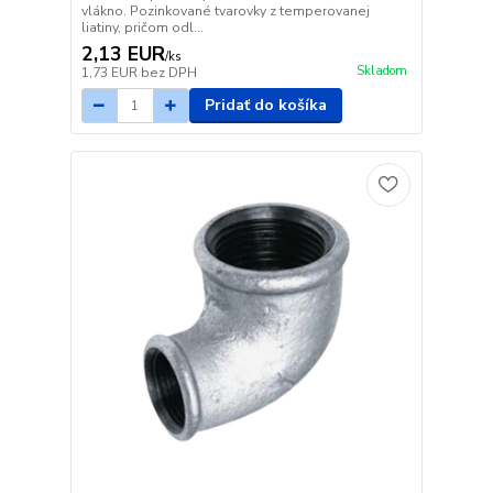
vlákno. Pozinkované tvarovky z temperovanej
liatiny, pričom odl...
2,13 EUR
/
ks
Skladom
1,73 EUR
bez DPH
Pridať do košíka