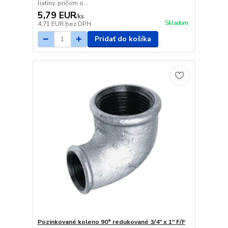
liatiny, pričom o...
5,79 EUR
/
ks
Skladom
4,71 EUR
bez DPH
Pridať do košíka
Pozinkované koleno 90° redukované 3/4" x 1" F/F