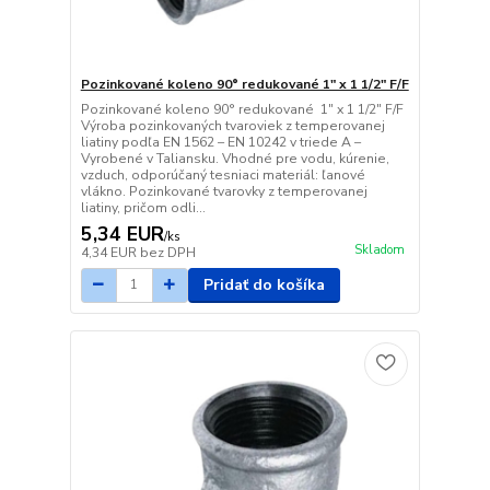
Pozinkované koleno 90° redukované 1" x 1 1/2" F/F
Pozinkované koleno 90° redukované 1" x 1 1/2" F/F
Výroba pozinkovaných tvaroviek z temperovanej
liatiny podľa EN 1562 – EN 10242 v triede A –
Vyrobené v Taliansku. Vhodné pre vodu, kúrenie,
vzduch, odporúčaný tesniaci materiál: ľanové
vlákno. Pozinkované tvarovky z temperovanej
liatiny, pričom odli...
5,34 EUR
/
ks
Skladom
4,34 EUR
bez DPH
Pridať do košíka