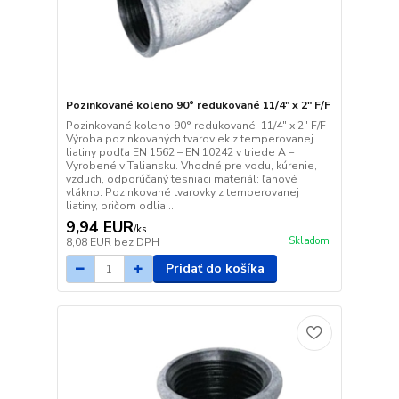
Pozinkované koleno 90° redukované 11/4" x 2" F/F
Pozinkované koleno 90° redukované 11/4" x 2" F/F
Výroba pozinkovaných tvaroviek z temperovanej
liatiny podľa EN 1562 – EN 10242 v triede A –
Vyrobené v Taliansku. Vhodné pre vodu, kúrenie,
vzduch, odporúčaný tesniaci materiál: ľanové
vlákno. Pozinkované tvarovky z temperovanej
liatiny, pričom odlia...
9,94 EUR
/
ks
Skladom
8,08 EUR
bez DPH
Pridať do košíka