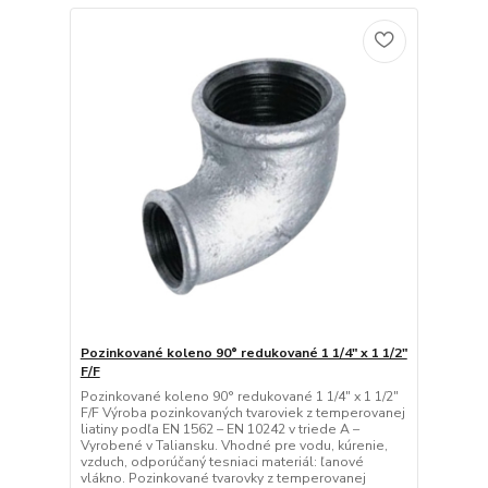
Pozinkované koleno 90° redukované 1 1/4" x 1 1/2"
F/F
Pozinkované koleno 90° redukované 1 1/4" x 1 1/2"
F/F Výroba pozinkovaných tvaroviek z temperovanej
liatiny podľa EN 1562 – EN 10242 v triede A –
Vyrobené v Taliansku. Vhodné pre vodu, kúrenie,
vzduch, odporúčaný tesniaci materiál: ľanové
vlákno. Pozinkované tvarovky z temperovanej