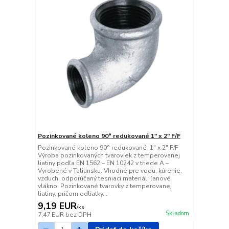
Pozinkované koleno 90° redukované 1" x 2" F/F
Pozinkované koleno 90° redukované 1" x 2" F/F
Výroba pozinkovaných tvaroviek z temperovanej
liatiny podľa EN 1562 – EN 10242 v triede A –
Vyrobené v Taliansku. Vhodné pre vodu, kúrenie,
vzduch, odporúčaný tesniaci materiál: ľanové
vlákno. Pozinkované tvarovky z temperovanej
liatiny, pričom odliatky...
9,19 EUR
/
ks
Skladom
7,47 EUR
bez DPH