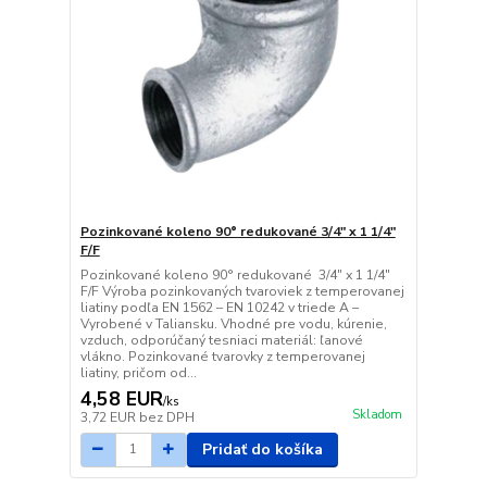
Pozinkované koleno 90° redukované 3/4" x 1 1/4"
F/F
Pozinkované koleno 90° redukované 3/4" x 1 1/4"
F/F Výroba pozinkovaných tvaroviek z temperovanej
liatiny podľa EN 1562 – EN 10242 v triede A –
Vyrobené v Taliansku. Vhodné pre vodu, kúrenie,
vzduch, odporúčaný tesniaci materiál: ľanové
vlákno. Pozinkované tvarovky z temperovanej
liatiny, pričom od...
4,58 EUR
/
ks
Skladom
3,72 EUR
bez DPH
Pridať do košíka