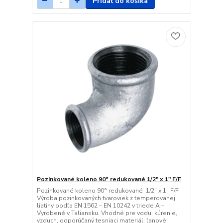
Pridať do košíka
Pozinkované koleno 90° redukované 1/2" x 1" F/F
Pozinkované koleno 90° redukované 1/2" x 1" F/F
Výroba pozinkovaných tvaroviek z temperovanej
liatiny podľa EN 1562 – EN 10242 v triede A –
Vyrobené v Taliansku. Vhodné pre vodu, kúrenie,
vzduch, odporúčaný tesniaci materiál: ľanové