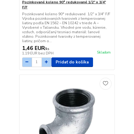
Pozinkované koleno 90° redukované 1/2" x 3/4"
F/F
Pozinkované koleno 90° redukované 1/2" x 3/4" F/F
Výroba pozinkovaných tvaroviek z temperovanej
liatiny podľa EN 1562 – EN 10242 v triede A –
Vyrobené v Taliansku. Vhodné pre vodu, kúrenie,
vzduch, odporúčaný tesniaci materiál: ľanové
vlákno. Pozinkované tvarovky z temperovanej
liatiny, pričom o...
1,46 EUR
/
ks
Skladom
1,19 EUR
bez DPH
Pridať do košíka