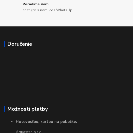
Poradíme Vám
chatujte s nami cez WhatsUp
Doručenie
Možnosti platby
Hotovosťou, kartou na pobočke:
Aquastar, s.r.o.