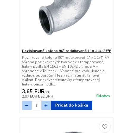
Pozinkované koleno 90° redukované 1" x 1 1/4" F/F
Pozinkované koleno 90° redukované 1" x 1 1/4" F/F
Výroba pozinkovaných tvaroviek z temperovanej
liatiny podľa EN 1562 – EN 10242 v triede A –
Vyrobené v Taliansku. Vhodné pre vodu, kúrenie,
vzduch, odporúčaný tesniaci materiál: ľanové
vlákno. Pozinkované tvarovky z temperovanej
liatiny, pričom odli...
3,65 EUR
/
ks
Skladom
2,97 EUR
bez DPH
Pridať do košíka