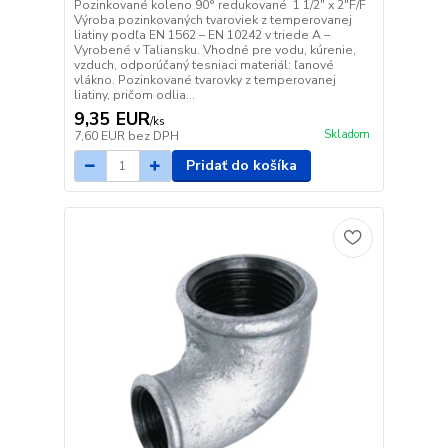
Pozinkované koleno 90° redukované 1 1/2" x 2"F/F
Výroba pozinkovaných tvaroviek z temperovanej
liatiny podľa EN 1562 – EN 10242 v triede A –
Vyrobené v Taliansku. Vhodné pre vodu, kúrenie,
vzduch, odporúčaný tesniaci materiál: ľanové
vlákno. Pozinkované tvarovky z temperovanej
liatiny, pričom odlia...
9,35 EUR
/
ks
Skladom
7,60 EUR
bez DPH
Pridať do košíka