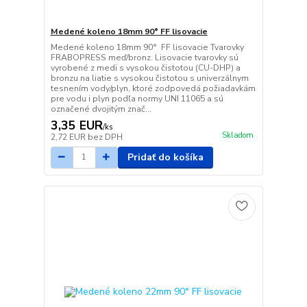
Medené koleno 18mm 90° FF lisovacie
Medené koleno 18mm 90° FF lisovacie Tvarovky
FRABOPRESS meď/bronz. Lisovacie tvarovky sú
vyrobené z medi s vysokou čistotou (CU-DHP) a
bronzu na liatie s vysokou čistotou s univerzálnym
tesnením vody/plyn, ktoré zodpovedá požiadavkám
pre vodu i plyn podľa normy UNI 11065 a sú
označené dvojitým znač...
3,35 EUR
/
ks
Skladom
2,72 EUR
bez DPH
Pridať do košíka