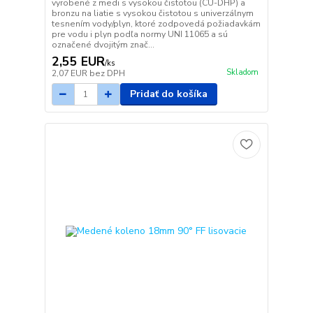
vyrobené z medi s vysokou čistotou (CU-DHP) a
bronzu na liatie s vysokou čistotou s univerzálnym
tesnením vody/plyn, ktoré zodpovedá požiadavkám
pre vodu i plyn podľa normy UNI 11065 a sú
označené dvojitým znač...
2,55 EUR
/
ks
Skladom
2,07 EUR
bez DPH
Pridať do košíka