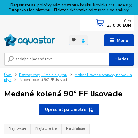
Registrujte sa, položky Vám zostanú v košíku. Novinka: v súlade s
Európskou legislatívou - Elektronická vratka odstúpenie od zmluvy.
0
ks
za
0,00 EUR
Menu
Hľadať
Úvod
Rozvody vody, kúrenia a plynu
Medené lisovacie tvarovky na vodu a
plyn
Medené kolená 90° FF lisovacie
Medené kolená 90° FF lisovacie
Upresniť parametre
Najnovšie
Najlacnejšie
Najdrahšie