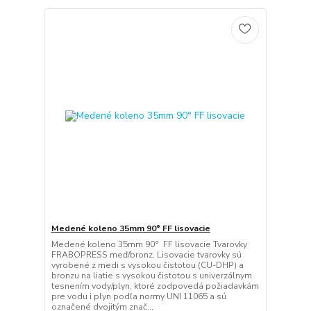
Medené koleno 35mm 90° FF lisovacie
Medené koleno 35mm 90° FF lisovacie Tvarovky
FRABOPRESS meď/bronz. Lisovacie tvarovky sú
vyrobené z medi s vysokou čistotou (CU-DHP) a
bronzu na liatie s vysokou čistotou s univerzálnym
tesnením vody/plyn, ktoré zodpovedá požiadavkám
pre vodu i plyn podľa normy UNI 11065 a sú
označené dvojitým znač...