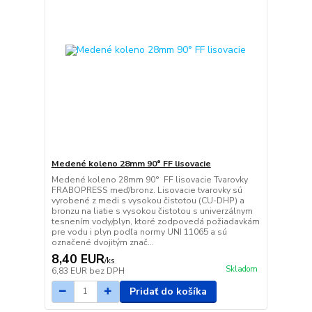
Medené koleno 28mm 90° FF lisovacie
Medené koleno 28mm 90° FF lisovacie Tvarovky
FRABOPRESS meď/bronz. Lisovacie tvarovky sú
vyrobené z medi s vysokou čistotou (CU-DHP) a
bronzu na liatie s vysokou čistotou s univerzálnym
tesnením vody/plyn, ktoré zodpovedá požiadavkám
pre vodu i plyn podľa normy UNI 11065 a sú
označené dvojitým znač...
8,40 EUR
/
ks
Skladom
6,83 EUR
bez DPH
Pridať do košíka