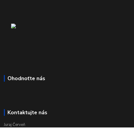
Ohodnoťte nás
Kontaktujte nás
Juraj Červeň
+421 915 834 133