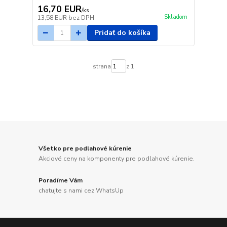
16,70 EUR
/
ks
Skladom
13,58 EUR
bez DPH
Pridať do košíka
strana
z 1
Všetko pre podlahové kúrenie
Akciové ceny na komponenty pre podlahové kúrenie.
Poradíme Vám
chatujte s nami cez WhatsUp