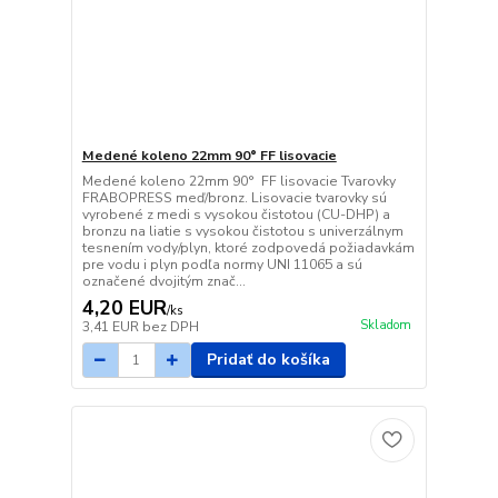
Medené koleno 22mm 90° FF lisovacie
Medené koleno 22mm 90° FF lisovacie Tvarovky
FRABOPRESS meď/bronz. Lisovacie tvarovky sú
vyrobené z medi s vysokou čistotou (CU-DHP) a
bronzu na liatie s vysokou čistotou s univerzálnym
tesnením vody/plyn, ktoré zodpovedá požiadavkám
pre vodu i plyn podľa normy UNI 11065 a sú
označené dvojitým znač...
4,20 EUR
/
ks
Skladom
3,41 EUR
bez DPH
Pridať do košíka