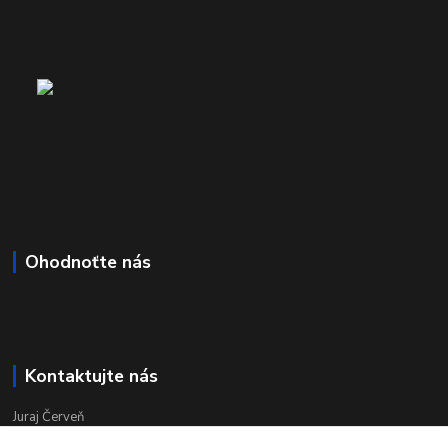
Ohodnoťte nás
Kontaktujte nás
Juraj Červeň
+421 915 834 133