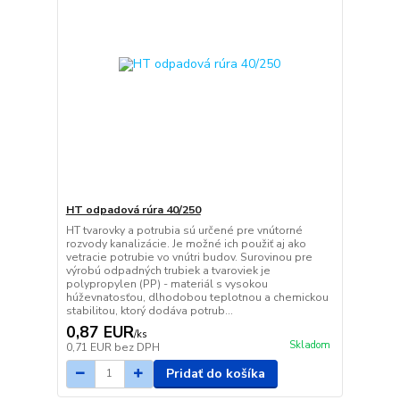
HT odpadová rúra 40/250
HT tvarovky a potrubia sú určené pre vnútorné
rozvody kanalizácie. Je možné ich použiť aj ako
vetracie potrubie vo vnútri budov. Surovinou pre
výrobú odpadných trubiek a tvaroviek je
polypropylen (PP) - materiál s vysokou
húževnatosťou, dlhodobou teplotnou a chemickou
stabilitou, ktorý dodáva potrub...
0,87 EUR
/
ks
Skladom
0,71 EUR
bez DPH
Pridať do košíka