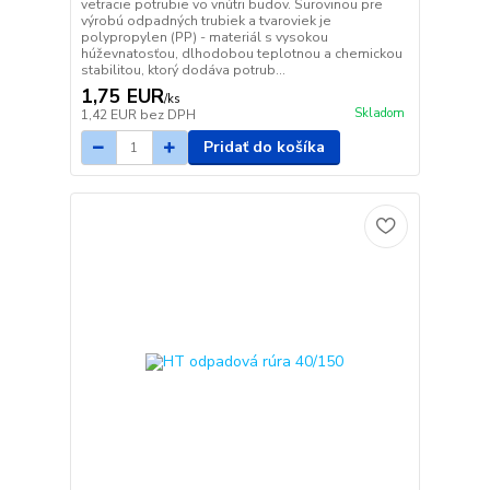
vetracie potrubie vo vnútri budov. Surovinou pre
výrobú odpadných trubiek a tvaroviek je
polypropylen (PP) - materiál s vysokou
húževnatosťou, dlhodobou teplotnou a chemickou
stabilitou, ktorý dodáva potrub...
1,75 EUR
/
ks
Skladom
1,42 EUR
bez DPH
Pridať do košíka