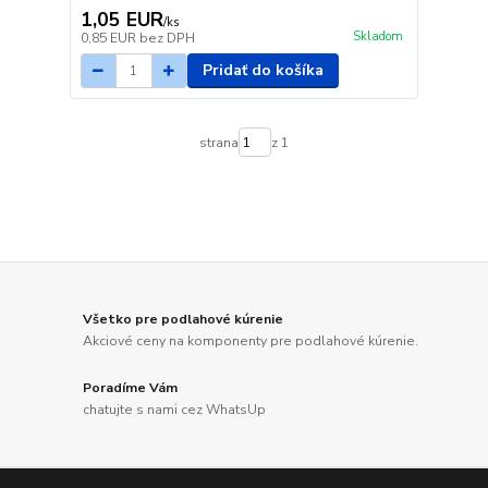
1,05 EUR
/
ks
Skladom
0,85 EUR
bez DPH
Pridať do košíka
strana
z 1
Všetko pre podlahové kúrenie
Akciové ceny na komponenty pre podlahové kúrenie.
Poradíme Vám
chatujte s nami cez WhatsUp