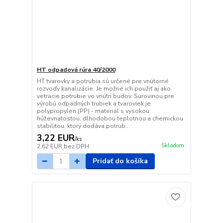
HT odpadová rúra 40/2000
HT tvarovky a potrubia sú určené pre vnútorné
rozvody kanalizácie. Je možné ich použiť aj ako
vetracie potrubie vo vnútri budov. Surovinou pre
výrobú odpadných trubiek a tvaroviek je
polypropylen (PP) - materiál s vysokou
húževnatosťou, dlhodobou teplotnou a chemickou
stabilitou, ktorý dodáva potrub...
3,22 EUR
/
ks
Skladom
2,62 EUR
bez DPH
Pridať do košíka