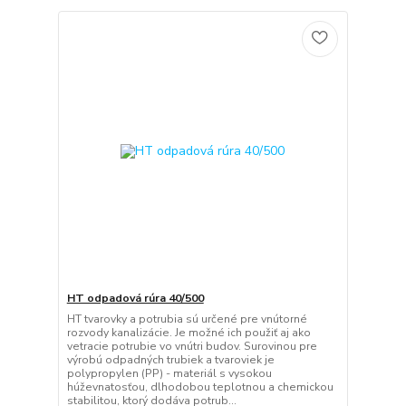
HT odpadová rúra 40/500
HT tvarovky a potrubia sú určené pre vnútorné
rozvody kanalizácie. Je možné ich použiť aj ako
vetracie potrubie vo vnútri budov. Surovinou pre
výrobú odpadných trubiek a tvaroviek je
polypropylen (PP) - materiál s vysokou
húževnatosťou, dlhodobou teplotnou a chemickou
stabilitou, ktorý dodáva potrub...