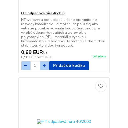
HT odpadová rúra 40/150
HT tvarovky a potrubia sú určené pre vnútorné
rozvody kanalizácie. Je možné ich použiť aj ako
vetracie potrubie vo vnútri budov. Surovinou pre
výrobú odpadných trubiek a tvaroviek je
polypropylen (PP) - materiál s vysokou
húževnatosťou, dlhodobou teplotnou a chemickou
stabilitou, ktorý dodáva potrub...
0,69 EUR
/
ks
Skladom
0,56 EUR
bez DPH
Pridať do košíka