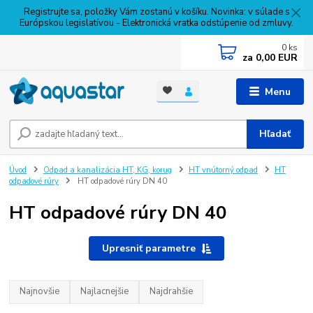
Registrujte sa, položky Vám zostanú v košíku. Novinka: v súlade s
Európskou legislatívou - Elektronická vratka odstúpenie od zmluvy.
0
ks
za
0,00 EUR
Menu
Hľadať
Úvod
Odpad a kanalizácia HT, KG, korug
HT vnútorný odpad
HT
odpadové rúry
HT odpadové rúry DN 40
HT odpadové rúry DN 40
Upresniť parametre
Najnovšie
Najlacnejšie
Najdrahšie