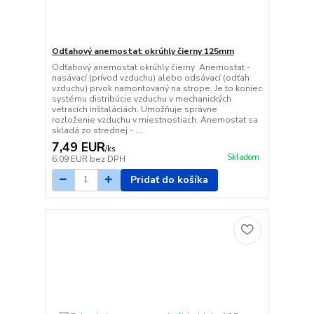
Odťahový anemostat okrúhly čierny 125mm
Odťahový anemostat okrúhly čierny Anemostat -
nasávací (prívod vzduchu) alebo odsávací (odťah
vzduchu) prvok namontovaný na strope. Je to koniec
systému distribúcie vzduchu v mechanických
vetracích inštaláciách. Umožňuje správne
rozloženie vzduchu v miestnostiach. Anemostat sa
skladá zo strednej - ...
7,49 EUR
/
ks
Skladom
6,09 EUR
bez DPH
Pridať do košíka