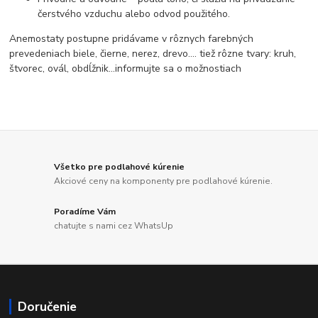
čerstvého vzduchu alebo odvod použitého.
Anemostaty postupne pridávame v rôznych farebných
prevedeniach biele, čierne, nerez, drevo.... tiež rôzne tvary: kruh,
štvorec, ovál, obdĺžnik...informujte sa o možnostiach
Všetko pre podlahové kúrenie
Akciové ceny na komponenty pre podlahové kúrenie.
Poradíme Vám
chatujte s nami cez WhatsUp
Doručenie