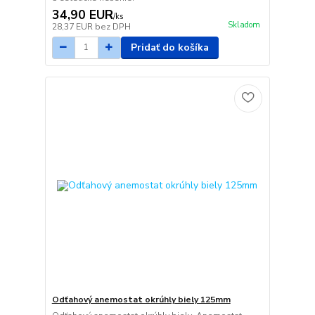
34,90 EUR
/
ks
Skladom
28,37 EUR
bez DPH
Pridať do košíka
Odťahový anemostat okrúhly biely 125mm