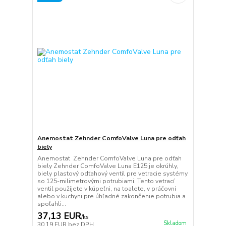
Anemostat Zehnder ComfoValve Luna pre odťah
biely
Anemostat Zehnder ComfoValve Luna pre odťah
biely Zehnder ComfoValve Luna E125 je okrúhly,
biely plastový odťahový ventil pre vetracie systémy
so 125-milimetrovými potrubiami. Tento vetrací
ventil použijete v kúpeľni, na toalete, v práčovni
alebo v kuchyni pre úhľadné zakončenie potrubia a
spoľahli...
37,13 EUR
/
ks
Skladom
30,19 EUR
bez DPH