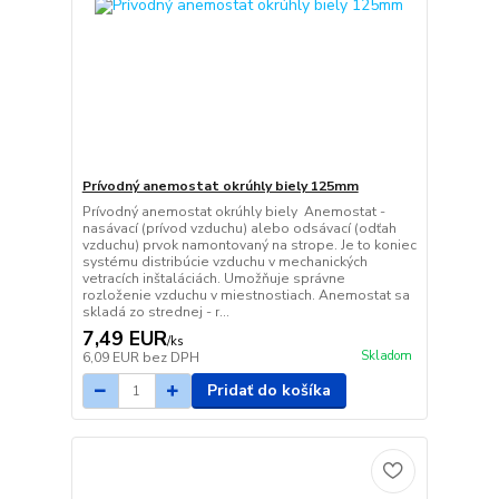
Prívodný anemostat okrúhly biely 125mm
Prívodný anemostat okrúhly biely Anemostat -
nasávací (prívod vzduchu) alebo odsávací (odťah
vzduchu) prvok namontovaný na strope. Je to koniec
systému distribúcie vzduchu v mechanických
vetracích inštaláciách. Umožňuje správne
rozloženie vzduchu v miestnostiach. Anemostat sa
skladá zo strednej - r...
7,49 EUR
/
ks
Skladom
6,09 EUR
bez DPH
Pridať do košíka