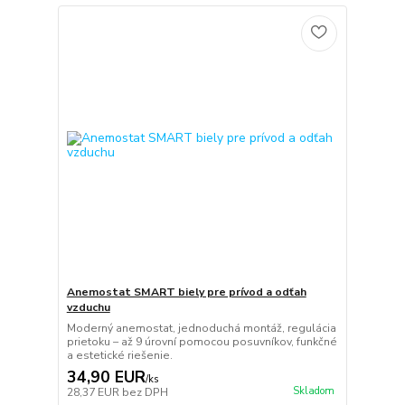
Anemostat SMART biely pre prívod a odťah
vzduchu
Moderný anemostat, jednoduchá montáž, regulácia
prietoku – až 9 úrovní pomocou posuvníkov, funkčné
a estetické riešenie.
34,90 EUR
/
ks
Skladom
28,37 EUR
bez DPH