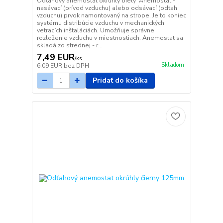
Odťahový anemostat okrúhly biely Anemostat -
nasávací (prívod vzduchu) alebo odsávací (odťah
vzduchu) prvok namontovaný na strope. Je to koniec
systému distribúcie vzduchu v mechanických
vetracích inštaláciách. Umožňuje správne
rozloženie vzduchu v miestnostiach. Anemostat sa
skladá zo strednej - r...
7,49 EUR
/
ks
Skladom
6,09 EUR
bez DPH
Pridať do košíka