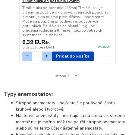
Tlmič hluku do potrubia 125mm
Tlmič hluku do potrubia 125mm Tlmič hluku je
určený na použitie v kruhových vetracích potrubiach
a montuje sa priamo pred difúzor - anemostat.
Môže sa použiť na prívodných aj odvodných
potrubiach. Používa sa na plynulú reguláciu
prúdenia vzduchu a tlmenie hluku vo vetracích
systémoch. Je obzvláš...
8,39 EUR
/
ks
Skladom
6,82 EUR
bez DPH
Pridať do košíka
strana
z 1
Typy anemostatov:
Stropné anemostaty – najčastejšie používané, často
kruhové alebo štvorcové.
Nástenné anemostaty – montujú sa na stenu, ak stropná
montáž nie je možná. môžu sa použit stropné anemostaty
alebo sú na tento účel nástenné anemostaty.
Prívodné a odvodné – podľa toho, či slúžia na privádzanie