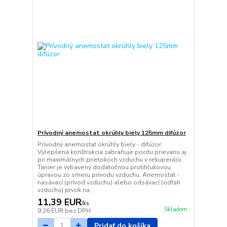
Prívodný anemostat okrúhly biely 125mm difúzor
Prívodný anemostat okrúhly biely - difúzor.
Vylepšená konštrukcia zabraňuje pocitu prievanu aj
pri maximálnych prietokoch vzduchu v rekuperácii.
Tanier je vybavený dodatočnou protihlukovou
úpravou zo smeru prívodu vzduchu. Anemostat -
nasávací (prívod vzduchu) alebo odsávací (odťah
vzduchu) prvok na...
11,39 EUR
/
ks
Skladom
9,26 EUR
bez DPH
Pridať do košíka