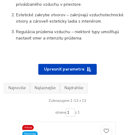
privádzaného vzduchu v priestore.
Estetické zakrytie otvorov – zakrývajú vzduchotechnické
otvory a zároveň esteticky ladia s interiérom.
Regulácia prúdenia vzduchu – niektoré typy umožňujú
nastaviť smer a intenzitu prúdenia.
Upresniť parametre
Najnovšie
Najlacnejšie
Najdrahšie
Zobrazujem 1-13 z 13
strana
z 1
Akcia
Novinka