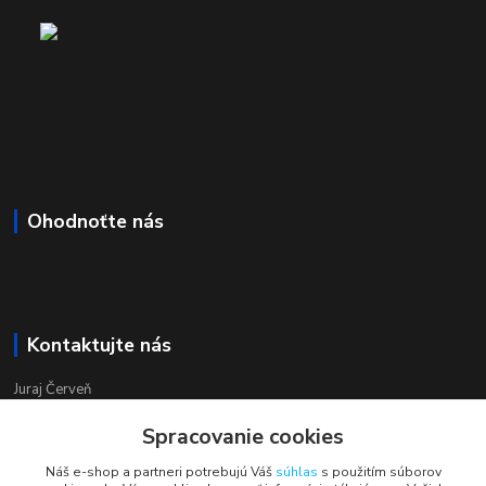
Ohodnoťte nás
Kontaktujte nás
Juraj Červeň
+421 915 834 133
Spracovanie cookies
pondelok-piatok 8:00 - 16:00
Náš e-shop a partneri potrebujú Váš
súhlas
s použitím súborov
obchod@aquastar.sk