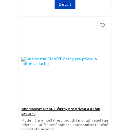
Detail
Anemostat SMART čierny pre prívod a odťah
vzduchu
Moderný anemostat, jednoduchá montáž, regulácia
prietoku – až 9 úrovní pomocou posuvníkov, funkčné
a estetické riešenie.