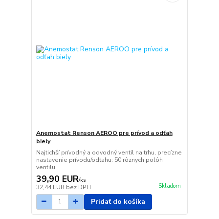
Anemostat Renson AEROO pre prívod a odťah
biely
Najtichší prívodný a odvodný ventil na trhu, precízne
nastavenie prívodu/odťahu: 50 rôznych polôh
ventilu.
39,90 EUR
/
ks
Skladom
32,44 EUR
bez DPH
Pridať do košíka