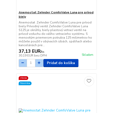
Anemostat Zehnder ComfoValve Luna pre prívod
biely
Anemostat Zehnder ComfoValve Luna pre prívod
biely Prívodný ventil Zehnder ComfoValve Luna
S125 je okrúhly, biely plastový vetrací ventil na
prívod vzduchu do vášho vetracieho systému. S
menovitým priemerom potrubia 125 milimetrov ho
môžete použiť v obývacích izbách, spálňach alebo
kanceláriách pre...
37,13 EUR
/
ks
Skladom
30,19 EUR
bez DPH
Pridať do košíka
Akcia
Novinka