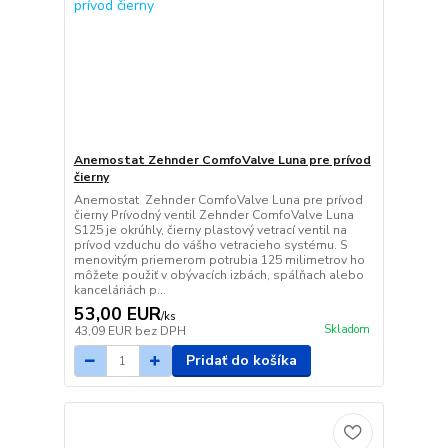
Anemostat Zehnder ComfoValve Luna pre prívod
čierny
Anemostat Zehnder ComfoValve Luna pre prívod
čierny Prívodný ventil Zehnder ComfoValve Luna
S125 je okrúhly, čierny plastový vetrací ventil na
prívod vzduchu do vášho vetracieho systému. S
menovitým priemerom potrubia 125 milimetrov ho
môžete použiť v obývacích izbách, spálňach alebo
kanceláriách p...
53,00 EUR
/
ks
Skladom
43,09 EUR
bez DPH
Pridať do košíka