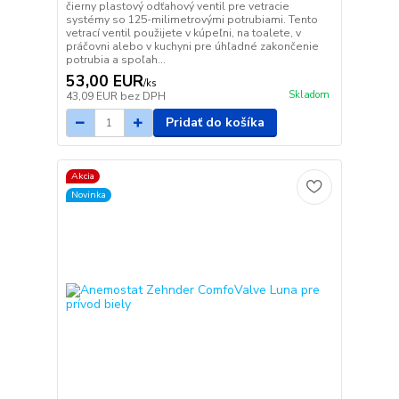
čierny plastový odťahový ventil pre vetracie
systémy so 125-milimetrovými potrubiami. Tento
vetrací ventil použijete v kúpeľni, na toalete, v
práčovni alebo v kuchyni pre úhľadné zakončenie
potrubia a spoľah...
53,00 EUR
/
ks
Skladom
43,09 EUR
bez DPH
Pridať do košíka
Akcia
Novinka