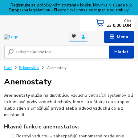
Registrujte sa, položky Vám zostanú v košíku. Novinka: v súlade s
Európskou legislatívou - Elektronická vratka odstúpenie od zmluvy.
0
ks
za
0,00 EUR
Menu
Hľadať
Úvod
Rekuperácia
Anemostaty
Anemostaty
Anemostaty
slúžia na distribúciu vzduchu vetracích systémov. Sú
to koncové prvky vzduchotechniky, ktoré sa inštalujú do stropov
alebo stien a umožňujú
prívod alebo odvod vzduchu
do a z
miestností.
Hlavné funkcie anemostatov:
Rozptyl vzduchu – zabezpečujú rovnomerné rozdelenie