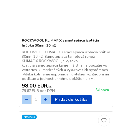
ROCKWOOL KLIMAFIX samolepiaca izolácia
hrúbka 30mm 10m2
ROCKWOOL KLIMAFIX samolepiaca izolácia hrúbka
30mm 10m2 Samolepiaca lamelová rohož
KLIMAFIX ROCKWOOL je vysoko
kvalitná samolepiaca kamenná vlna na použitie vo
vetracích, klimatizačných a vykurovacích systémoch.
Vďaka kolmému usporiadaniu vlákien vzhľadom na
podklad a jednostrannému oplášteniu z v...
98,00 EUR
/
ks
Skladom
79,67 EUR
bez DPH
Pridať do košíka
Novinka