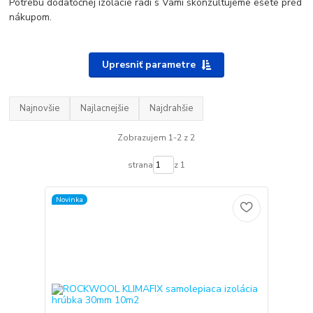
Potrebu dodatočnej izolácie radi s Vami skonzultujeme ešete pred
nákupom.
Upresniť parametre
Najnovšie
Najlacnejšie
Najdrahšie
Zobrazujem 1-2 z 2
strana
z 1
Novinka