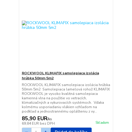
ROCKWOOL KLIMAFIX samolepiaca izolácia
hrúbka 50mm 5m2
ROCKWOOL KLIMAFIX samolepiaca izolácia hrúbka
50mm 5m2 Samolepiaca lamelová rohož KLIMAFIX
ROCKWOOL je vysoko kvalitná samolepiaca
kamenná vlna na použitie vo vetracích,
klimatizačných a vykurovacích systémoch. Vďaka
kolmému usporiadaniu vlákien vzhľadom na
podklad a jednostrannému oplášteniu z vy...
85,90 EUR
/
ks
Skladom
69,84 EUR
bez DPH