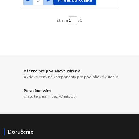
Pridať do košíka
strana
z 1
Všetko pre podlahové kúrenie
Akciové ceny na komponenty pre podlahové kúrenie.
Poradíme Vám
chatujte s nami cez WhatsUp
Doručenie