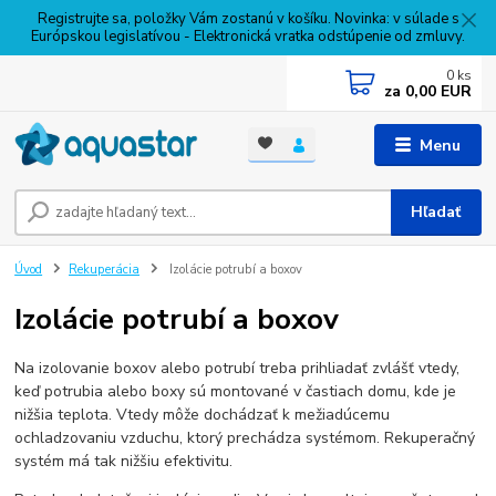
Registrujte sa, položky Vám zostanú v košíku. Novinka: v súlade s
Európskou legislatívou - Elektronická vratka odstúpenie od zmluvy.
0
ks
za
0,00 EUR
Menu
Hľadať
Úvod
Rekuperácia
Izolácie potrubí a boxov
Izolácie potrubí a boxov
Na izolovanie boxov alebo potrubí treba prihliadať zvlášť vtedy,
keď potrubia alebo boxy sú montované v častiach domu, kde je
nižšia teplota. Vtedy môže dochádzať k mežiadúcemu
ochladzovaniu vzduchu, ktorý prechádza systémom. Rekuperačný
systém má tak nižšiu efektivitu.