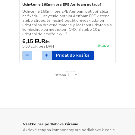
Uchytenie 160mm pre EPE Aerfoam potrubí
Uchytenie 160mm pre EPE Aerfoam potrubí slúži
na fixáciu - uchytenie potrubí Aerfoam EPE k stene
alebo stropu. Je možné použiť drevoskrutky pri
uchytení na drevené materiály. Možnosť uchytenia s
kombiskrutkou metrickou TORX 8 alebo 10 pri
uchytení do hmoždinky 12.
6,15 EUR
/
ks
Skladom
5,00 EUR
bez DPH
Pridať do košíka
strana
z 1
Všetko pre podlahové kúrenie
Akciové ceny na komponenty pre podlahové kúrenie.