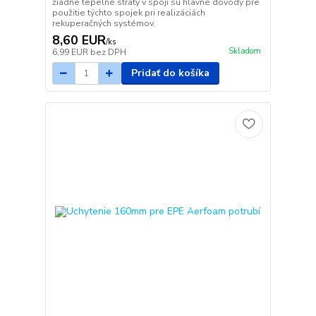
žiadne tepelné straty v spoji sú hlavné dôvody pre
použitie týchto spojek pri realizáciách
rekuperačných systémov.
8,60 EUR
/
ks
Skladom
6,99 EUR
bez DPH
Pridať do košíka