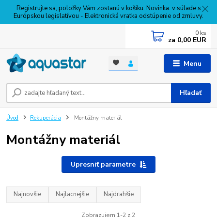
Registrujte sa, položky Vám zostanú v košíku. Novinka: v súlade s
Európskou legislatívou - Elektronická vratka odstúpenie od zmluvy.
0
ks
za
0,00 EUR
Menu
Hľadať
Úvod
Rekuperácia
Montážny materiál
Montážny materiál
Upresniť parametre
Najnovšie
Najlacnejšie
Najdrahšie
Zobrazujem 1-2 z 2