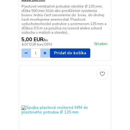
Plastové ventilačné potrubie okrúhle Ø 125 mm,
dĺžka 500 mm Slúži ako predĺženie vyústenia
boxov. Jednu časť zasunieme do boxu, do druhej
časti montujeme anemostat. Plastové
vzduchotechnické potrubie s priemerom 125 mm a
dĺžkou 0,5 m sa používa na rozvod alebo odvod
vzduchu v malých a stredný...
5,00 EUR
/
ks
Skladom
4,07 EUR
bez DPH
Pridať do košíka