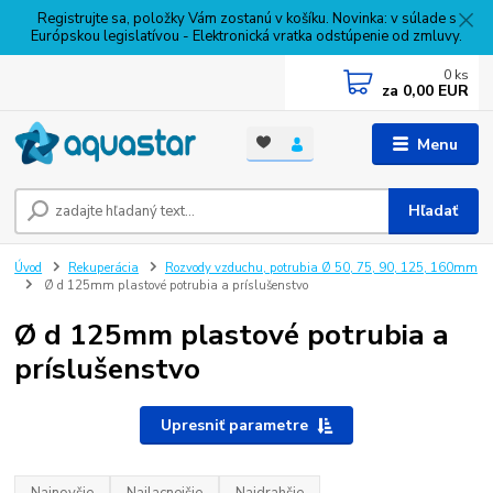
Registrujte sa, položky Vám zostanú v košíku. Novinka: v súlade s
Európskou legislatívou - Elektronická vratka odstúpenie od zmluvy.
0
ks
za
0,00 EUR
Menu
Hľadať
Úvod
Rekuperácia
Rozvody vzduchu, potrubia Ø 50, 75, 90, 125, 160mm
Ø d 125mm plastové potrubia a príslušenstvo
Ø d 125mm plastové potrubia a
príslušenstvo
Upresniť parametre