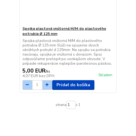
Spojka plastová vnútorná M/M do plastového
potrubia Ø 125 mm
Spojka plastová vnútorná M/M do plastového
potrubia Ø 125 mm Slúži na spojenie dvoch
okrúhlych potrubí d 125mm. Na spojku sa potrubia
nasúvaju, spojka je vnútorná s dorazom. Spoj
odporúčame prelepiť po vonkajšom obvode. V
prípade rekuperácie najlepšie parotesnou páskou.
5,00 EUR
/
ks
Skladom
4,07 EUR
bez DPH
Pridať do košíka
strana
z 1