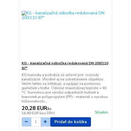
KG - kanalizačná odbočka redukovaná DN 200/110
87°
KG tvarovky a potrubia sú určené pre rozvody
kanalizácie. Vhodné aj na odvetrávanie objektov.
Veľmi ľahko sa inštalujú, a spájajú sa pomocou
gumičiek v hrdle. Odolné maximálnej teplote + 60
°C. Surovinou pre výrobú odpadných trubiek a
tvaroviek je polypropylen (PP) - materiál s vysokou
húževnatosťo...
20,28 EUR
/
ks
Skladom
16,49 EUR
bez DPH
Pridať do košíka