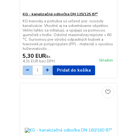
KG - kanalizačná odbočka DN 125/125 87°
KG tvarovky a potrubia sú určené pre rozvody
kanalizácie. Vhodné aj na odvetrávanie objektov.
Veľmi ľahko sa inštalujú, a spájajú sa pomocou
gumičiek v hrdle. Odolné maximálnej teplote + 60
°C. Surovinou pre výrobú odpadných trubiek a
tvaroviek je polypropylen (PP) - materiál s vysokou
húževnatosťo...
5,30 EUR
/
ks
Skladom
4,31 EUR
bez DPH
Pridať do košíka