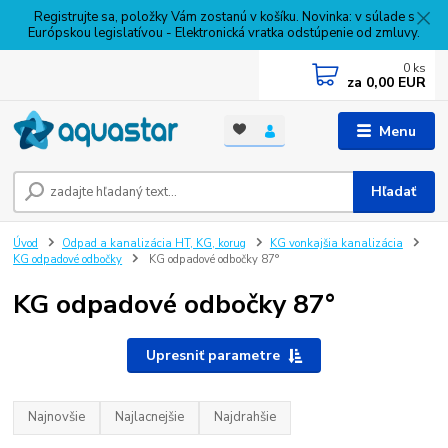
Registrujte sa, položky Vám zostanú v košíku. Novinka: v súlade s
Európskou legislatívou - Elektronická vratka odstúpenie od zmluvy.
0
ks
za
0,00 EUR
Menu
Hľadať
Úvod
Odpad a kanalizácia HT, KG, korug
KG vonkajšia kanalizácia
KG odpadové odbočky
KG odpadové odbočky 87°
KG odpadové odbočky 87°
Upresniť parametre
Najnovšie
Najlacnejšie
Najdrahšie