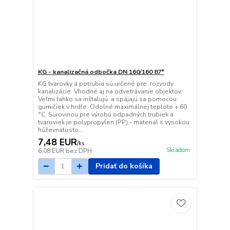
KG - kanalizačná odbočka DN 160/160 87°
KG tvarovky a potrubia sú určené pre rozvody
kanalizácie. Vhodné aj na odvetrávanie objektov.
Veľmi ľahko sa inštalujú, a spájajú sa pomocou
gumičiek v hrdle. Odolné maximálnej teplote + 60
°C. Surovinou pre výrobú odpadných trubiek a
tvaroviek je polypropylen (PP) - materiál s vysokou
húževnatosťo...
7,48 EUR
/
ks
Skladom
6,08 EUR
bez DPH
Pridať do košíka