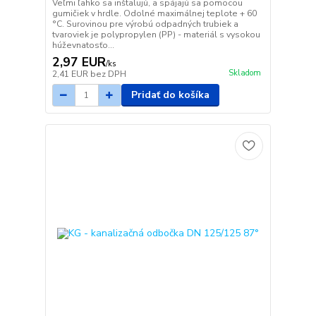
Veľmi ľahko sa inštalujú, a spájajú sa pomocou
gumičiek v hrdle. Odolné maximálnej teplote + 60
°C. Surovinou pre výrobú odpadných trubiek a
tvaroviek je polypropylen (PP) - materiál s vysokou
húževnatosťo...
2,97 EUR
/
ks
Skladom
2,41 EUR
bez DPH
Pridať do košíka