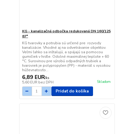
KG - kanalizačná odbočka redukovaná DN 160/125
87°
KG tvarovky a potrubia sú určené pre rozvody
kanalizácie. Vhodné aj na odvetrávanie objektov.
Veľmi ľahko sa inštalujú, a spájajú sa pomocou
gumičiek v hrdle. Odolné maximálnej teplote + 60
°C. Surovinou pre výrobú odpadných trubiek a
tvaroviek je polypropylen (PP) - materiál s vysokou
húževnatosťo...
6,89 EUR
/
ks
Skladom
5,60 EUR
bez DPH
Pridať do košíka