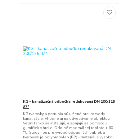
KG - kanalizačná odbočka redukovaná DN 200/125
87°
KG tvarovky a potrubia sú určené pre rozvody
kanalizácie. Vhodné aj na odvetrávanie objektov.
Veľmi ľahko sa inštalujú, a spájajú sa pomocou
gumičiek v hrdle. Odolné maximálnej teplote + 60
°C. Surovinou pre výrobú odpadných trubiek a
tvaroviek je polypropylen (PP) - materiál s vysokou