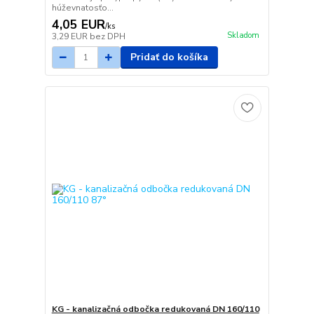
húževnatosťo...
4,05 EUR
/
ks
Skladom
3,29 EUR
bez DPH
Pridať do košíka
KG - kanalizačná odbočka redukovaná DN 160/110