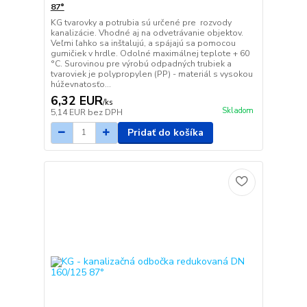
87°
KG tvarovky a potrubia sú určené pre rozvody
kanalizácie. Vhodné aj na odvetrávanie objektov.
Veľmi ľahko sa inštalujú, a spájajú sa pomocou
gumičiek v hrdle. Odolné maximálnej teplote + 60
°C. Surovinou pre výrobú odpadných trubiek a
tvaroviek je polypropylen (PP) - materiál s vysokou
húževnatosťo...
6,32 EUR
/
ks
Skladom
5,14 EUR
bez DPH
Pridať do košíka