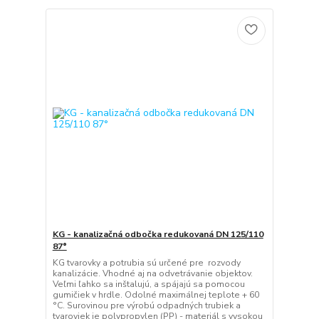
KG - kanalizačná odbočka redukovaná DN 125/110
87°
KG tvarovky a potrubia sú určené pre rozvody
kanalizácie. Vhodné aj na odvetrávanie objektov.
Veľmi ľahko sa inštalujú, a spájajú sa pomocou
gumičiek v hrdle. Odolné maximálnej teplote + 60
°C. Surovinou pre výrobú odpadných trubiek a
tvaroviek je polypropylen (PP) - materiál s vysokou