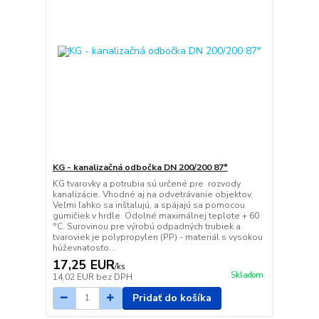
KG - kanalizačná odbočka DN 200/200 87°
KG tvarovky a potrubia sú určené pre rozvody
kanalizácie. Vhodné aj na odvetrávanie objektov.
Veľmi ľahko sa inštalujú, a spájajú sa pomocou
gumičiek v hrdle. Odolné maximálnej teplote + 60
°C. Surovinou pre výrobú odpadných trubiek a
tvaroviek je polypropylen (PP) - materiál s vysokou
húževnatosťo...
17,25 EUR
/
ks
Skladom
14,02 EUR
bez DPH
Pridať do košíka