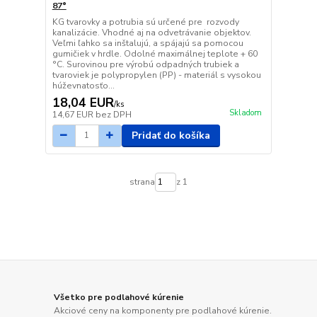
87°
KG tvarovky a potrubia sú určené pre rozvody
kanalizácie. Vhodné aj na odvetrávanie objektov.
Veľmi ľahko sa inštalujú, a spájajú sa pomocou
gumičiek v hrdle. Odolné maximálnej teplote + 60
°C. Surovinou pre výrobú odpadných trubiek a
tvaroviek je polypropylen (PP) - materiál s vysokou
húževnatosťo...
18,04 EUR
/
ks
Skladom
14,67 EUR
bez DPH
Pridať do košíka
strana
z 1
Všetko pre podlahové kúrenie
Akciové ceny na komponenty pre podlahové kúrenie.