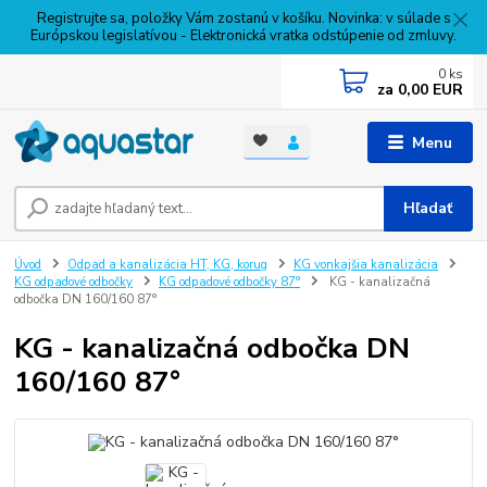
Registrujte sa, položky Vám zostanú v košíku. Novinka: v súlade s
Európskou legislatívou - Elektronická vratka odstúpenie od zmluvy.
0
ks
za
0,00 EUR
Menu
Hľadať
Úvod
Odpad a kanalizácia HT, KG, korug
KG vonkajšia kanalizácia
KG odpadové odbočky
KG odpadové odbočky 87°
KG - kanalizačná
odbočka DN 160/160 87°
KG - kanalizačná odbočka DN
160/160 87°