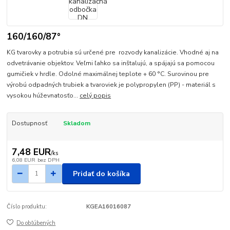
160/160/87°
KG tvarovky a potrubia sú určené pre rozvody kanalizácie. Vhodné aj na
odvetrávanie objektov. Veľmi ľahko sa inštalujú, a spájajú sa pomocou
gumičiek v hrdle. Odolné maximálnej teplote + 60 °C. Surovinou pre
výrobú odpadných trubiek a tvaroviek je polypropylen (PP) - materiál s
vysokou húževnatosťo...
celý popis
Dostupnosť
Skladom
7,48 EUR
/
ks
6,08 EUR
bez DPH
Pridať do košíka
Číslo produktu:
KGEA16016087
Do obľúbených