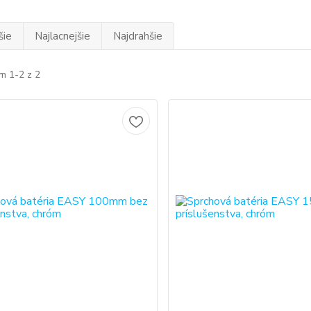
šie
Najlacnejšie
Najdrahšie
m 1-2 z 2