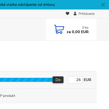
nická vratka odstúpenie od zmluvy.
Prihlásenie
0
ks
za
0,00 EUR
Do
EUR
P produkt