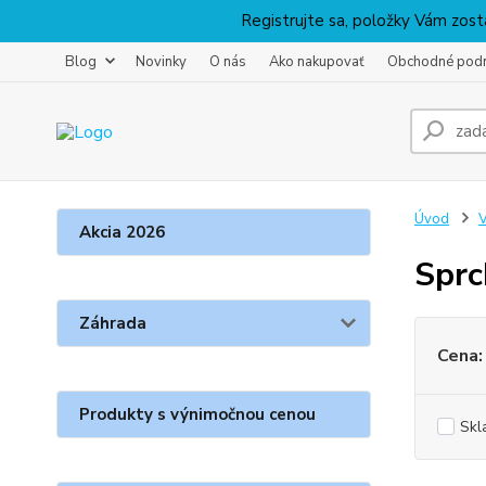
Registrujte sa, položky Vám zosta
Blog
Novinky
O nás
Ako nakupovať
Obchodné pod
Úvod
V
Akcia 2026
Sprc
Záhrada
Cena:
Produkty s výnimočnou cenou
Skl