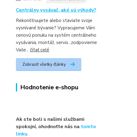
Centrálny vysávač, aké sú výhody?
Rekonštruujete alebo staviate svoje
vysnívané bývanie? Vypracujeme Vám
cenovú ponuku na systém centrálneho
vysávania, montáž, servis...zodpovieme
Vaše...
čítať celé
Zobraziť všetky články
Hodnotenie e-shopu
Ak ste boli s našimi službami
spokojní, ohodnoťte nás na
tomto
linku.