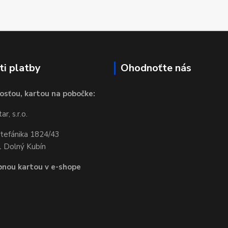
i platby
Ohodnoťte nás
osťou, kartou na pobočke:
r, s.r.o.
Štefánika 1824/43
 Dolný Kubín
bnou kartou v e-shope