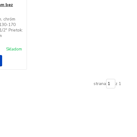
mm bez
, chróm
 130-170
/2" Prietok:
róm
Skladom
strana
z 1