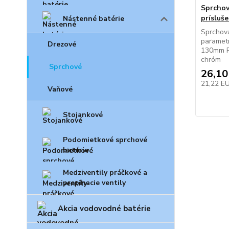
Sprchov
prísluš
Nástenné batérie
Sprchov
parametr
Drezové
130mm Pr
chróm
Sprchové
26,10
21,22 E
Vaňové
Stojankové
Podomietkové sprchové
batérie
Medziventily práčkové a
prepínacie ventily
Akcia vodovodné batérie