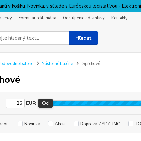
nú v košíku. Novinka: v súlade s Európskou legislatívou - Elektro
mienky
Formulár reklamácia
Odstúpenie od zmluvy
Kontakty
Hľadať
odovodné batérie
Nástenné batérie
Sprchové
hové
EUR
Od
adom
Novinka
Akcia
Doprava ZADARMO
TO