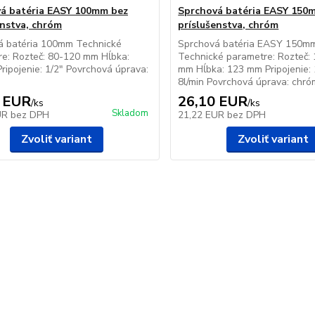
á batéria EASY 100mm bez
Sprchová batéria EASY 150
enstva, chróm
príslušenstva, chróm
á batéria 100mm Technické
Sprchová batéria EASY 150mm
e: Rozteč: 80-120 mm Hĺbka:
Technické parametre: Rozteč:
ipojenie: 1/2" Povrchová úprava:
mm Hĺbka: 123 mm Pripojenie: 1
8l/min Povrchová úprava: ch
 EUR
26,10 EUR
/
ks
/
ks
Skladom
UR
bez DPH
21,22 EUR
bez DPH
Zvoliť variant
Zvoliť variant