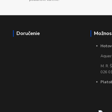
Doručenie
Možnost
Hotov
Aquasta
M. R. 
026 01
Plato