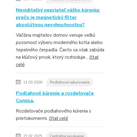
Neviditeľný nepriateľ vášho kúrenia:
prečo je magnetický filter
absolútnou nevyhnutnosťou?
Väčšina majiteľov domov venuje veľkú
pozornosť výberu moderného kotla alebo
tepelného čerpadla. Často sa však zabúda
na kľúčový prvok, ktorý rozhoduje...
čítať
celé
11.03.2026
Podlahové vykurovanie
Podlahové kúrenie a rozdeľovače
Comisa.
Rozdeľovače podlahového kúrenia s
prietokomermi.
čítať celé
21.07.2025
Centrálne vysávanie