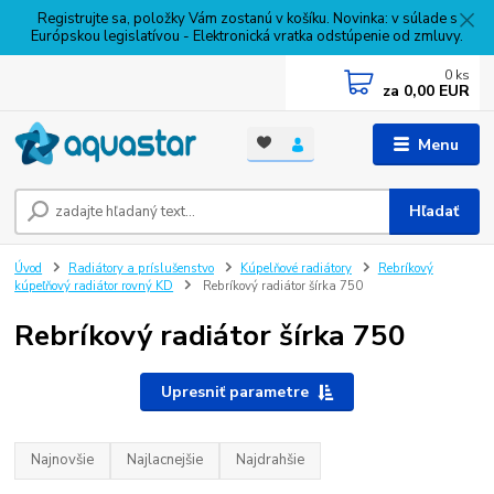
Registrujte sa, položky Vám zostanú v košíku. Novinka: v súlade s
Európskou legislatívou - Elektronická vratka odstúpenie od zmluvy.
0
ks
za
0,00 EUR
Menu
Hľadať
Úvod
Radiátory a príslušenstvo
Kúpelňové radiátory
Rebríkový
kúpeľňový radiátor rovný KD
Rebríkový radiátor šírka 750
Rebríkový radiátor šírka 750
Upresniť parametre
Najnovšie
Najlacnejšie
Najdrahšie