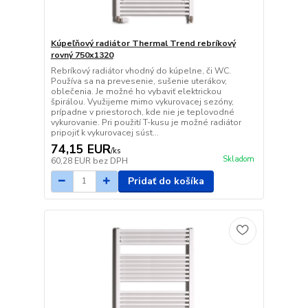
Kúpeľňový radiátor Thermal Trend rebríkový
rovný 750x1320
Rebríkový radiátor vhodný do kúpelne, či WC.
Používa sa na prevesenie, sušenie uterákov,
oblečenia. Je možné ho vybaviť elektrickou
špirálou. Využijeme mimo vykurovacej sezóny,
prípadne v priestoroch, kde nie je teplovodné
vykurovanie. Pri použití T-kusu je možné radiátor
pripojiť k vykurovacej súst...
74,15 EUR
/
ks
Skladom
60,28 EUR
bez DPH
Pridať do košíka