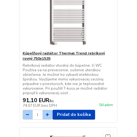
Kúpeľňový radiátor Thermal Trend rebríkový
rovný 750x1535
Rebríkový radiátor vhodný do kúpelne, či WC.
Používa sa na prevesenie, sušenie uterákov,
oblečenia. Je možné ho vybaviť elektrickou
špirálou. Využijeme mimo vykurovacej sezóny,
prípadne v priestoroch, kde nie je teplovodné
vykurovanie. Pri použití T-kusu je možné radiátor
pripojiť k vykurovacej súst...
91,10 EUR
/
ks
Skladom
74,07 EUR
bez DPH
Pridať do košíka