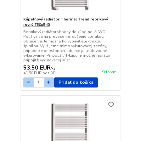
Kúpeľňový radiátor Thermal Trend rebríkový
rovný 750x540
Rebríkový radiátor vhodný do kúpelne, či WC.
Používa sa na prevesenie, sušenie uterákov,
oblečenia. Je možné ho vybaviť elektrickou
špirálou. Využijeme mimo vykurovacej sezóny,
prípadne v priestoroch, kde nie je teplovodné
vykurovanie. Pri použití T-kusu je možné radiátor
pripojiť k vykurovacej súst...
53,50 EUR
/
ks
Skladom
43,50 EUR
bez DPH
Pridať do košíka