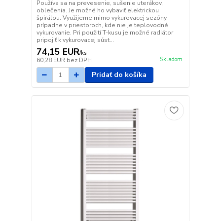
Používa sa na prevesenie, sušenie uterákov,
oblečenia. Je možné ho vybaviť elektrickou
špirálou. Využijeme mimo vykurovacej sezóny,
prípadne v priestoroch, kde nie je teplovodné
vykurovanie. Pri použití T-kusu je možné radiátor
pripojiť k vykurovacej súst...
74,15 EUR
/
ks
Skladom
60,28 EUR
bez DPH
Pridať do košíka