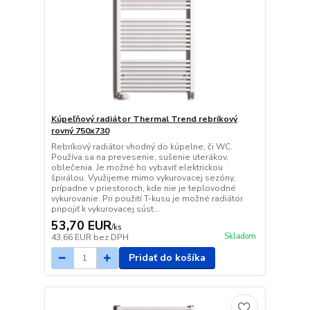
Kúpeľňový radiátor Thermal Trend rebríkový
rovný 750x730
Rebríkový radiátor vhodný do kúpelne, či WC.
Používa sa na prevesenie, sušenie uterákov,
oblečenia. Je možné ho vybaviť elektrickou
špirálou. Využijeme mimo vykurovacej sezóny,
prípadne v priestoroch, kde nie je teplovodné
vykurovanie. Pri použití T-kusu je možné radiátor
pripojiť k vykurovacej súst...
53,70 EUR
/
ks
Skladom
43,66 EUR
bez DPH
Pridať do košíka