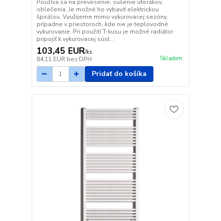
Používa sa na prevesenie, sušenie uterákov,
oblečenia. Je možné ho vybaviť elektrickou
špirálou. Využijeme mimo vykurovacej sezóny,
prípadne v priestoroch, kde nie je teplovodné
vykurovanie. Pri použití T-kusu je možné radiátor
pripojiť k vykurovacej súst...
103,45 EUR
/
ks
Skladom
84,11 EUR
bez DPH
Pridať do košíka