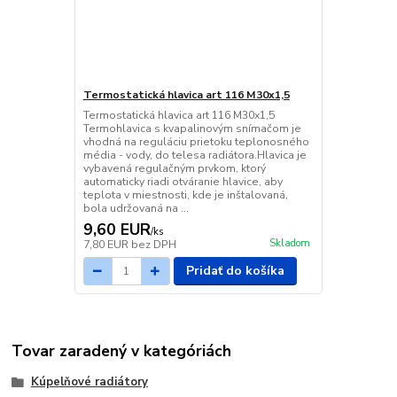
Termostatická hlavica art 116 M30x1,5
Termostatická hlavica art 116 M30x1,5
Termohlavica s kvapalinovým snímačom je
vhodná na reguláciu prietoku teplonosného
média - vody, do telesa radiátora.Hlavica je
vybavená regulačným prvkom, ktorý
automaticky riadi otváranie hlavice, aby
teplota v miestnosti, kde je inštalovaná,
bola udržovaná na ...
9,60 EUR
/
ks
Skladom
7,80 EUR
bez DPH
Pridať do košíka
Tovar zaradený v kategóriách
Kúpelňové radiátory