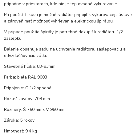
prípadne v priestoroch, kde nie je teplovodné vykurovanie.
Pri použití T-kusu je možné radiátor pripojiť k vykurovacej sústave
a zároveň mať možnosť vyhrievania elektrickou špirálou.
V prípade použitia špirály je potrebné dokúpiť k radiátoru 1/2
záslepku.
Balenie obsahuje sadu na uchytenie radiátora, zaslepovaciu a
odvzdušňovaciu zátku.
Stavebná hĺbka: 83-93mm
Farba: biela RAL 9003
Pripojenie: G 1/2 spodné
Rozteč závitov: 708 mm
Rozmery: Š 750mm x V 960 mm
Záruka: 5 rokov
Hmotnosť: 9,4 kg