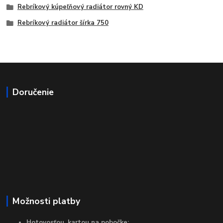
Rebríkový kúpeľňový radiátor rovný KD
Rebríkový radiátor šírka 750
Doručenie
Možnosti platby
Hotovosťou, kartou na pobočke: