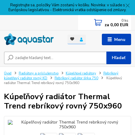
Registrujte sa, položky Vám zostanú v košíku. Novinka: v súlade s
Európskou legislatívou - Elektronická vratka odstúpenie od zmluvy.
0
ks
za
0,00 EUR
Menu
Hľadať
Úvod
Radiátory a príslušenstvo
Kúpelňové radiátory
Rebríkový
kúpeľňový radiátor rovný KD
Rebríkový radiátor šírka 750
Kúpeľňový
radiátor Thermal Trend rebríkový rovný 750x960
Kúpeľňový radiátor Thermal
Trend rebríkový rovný 750x960