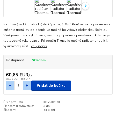
Rebríkový radiátor vhodný do kúpelne, či WC. Používa sa na prevesenie,
sušenie uterákov, oblečenia. Je možné ho vybaviť elektrickou špirálou.
Využijeme mimo vykurovacej sezóny, prípadne v priestoroch, kde nie je
teplovodné vykurovanie. Pri použití T-kusu je možné radiátor pripojiť k
vykurovacej súst...
celý popis
Dostupnosť
Skladom
60,65 EUR
/
ks
49,31 EUR
bez DPH
Pridať do košíka
Číslo produktu:
KD750x960
Skladom u dodávateľa:
3 dni
Skladom:
do 3 dní