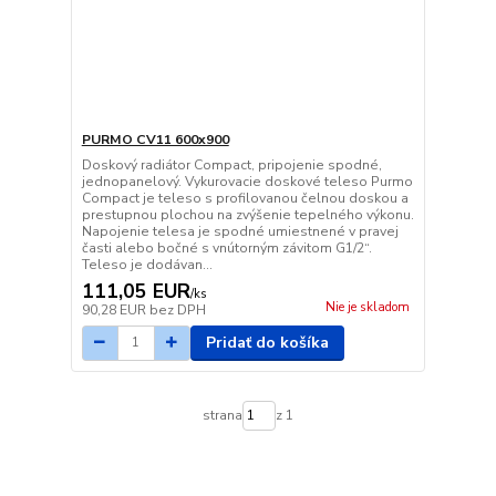
PURMO CV11 600x900
Doskový radiátor Compact, pripojenie spodné,
jednopanelový. Vykurovacie doskové teleso Purmo
Compact je teleso s profilovanou čelnou doskou a
prestupnou plochou na zvýšenie tepelného výkonu.
Napojenie telesa je spodné umiestnené v pravej
časti alebo bočné s vnútorným závitom G1/2“.
Teleso je dodávan...
111,05 EUR
/
ks
Nie je skladom
90,28 EUR
bez DPH
Pridať do košíka
strana
z 1