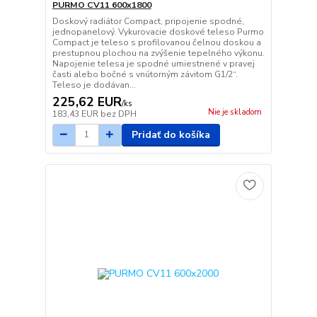
PURMO CV11 600x1800
Doskový radiátor Compact, pripojenie spodné,
jednopanelový. Vykurovacie doskové teleso Purmo
Compact je teleso s profilovanou čelnou doskou a
prestupnou plochou na zvýšenie tepelného výkonu.
Napojenie telesa je spodné umiestnené v pravej
časti alebo bočné s vnútorným závitom G1/2“.
Teleso je dodávan...
225,62 EUR
/
ks
Nie je skladom
183,43 EUR
bez DPH
Pridať do košíka