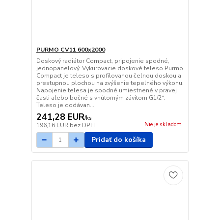
PURMO CV11 600x2000
Doskový radiátor Compact, pripojenie spodné,
jednopanelový. Vykurovacie doskové teleso Purmo
Compact je teleso s profilovanou čelnou doskou a
prestupnou plochou na zvýšenie tepelného výkonu.
Napojenie telesa je spodné umiestnené v pravej
časti alebo bočné s vnútorným závitom G1/2“.
Teleso je dodávan...
241,28 EUR
/
ks
Nie je skladom
196,16 EUR
bez DPH
Pridať do košíka