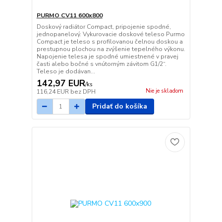
PURMO CV11 600x800
Doskový radiátor Compact, pripojenie spodné,
jednopanelový. Vykurovacie doskové teleso Purmo
Compact je teleso s profilovanou čelnou doskou a
prestupnou plochou na zvýšenie tepelného výkonu.
Napojenie telesa je spodné umiestnené v pravej
časti alebo bočné s vnútorným závitom G1/2“.
Teleso je dodávan...
142,97 EUR
/
ks
Nie je skladom
116,24 EUR
bez DPH
Pridať do košíka