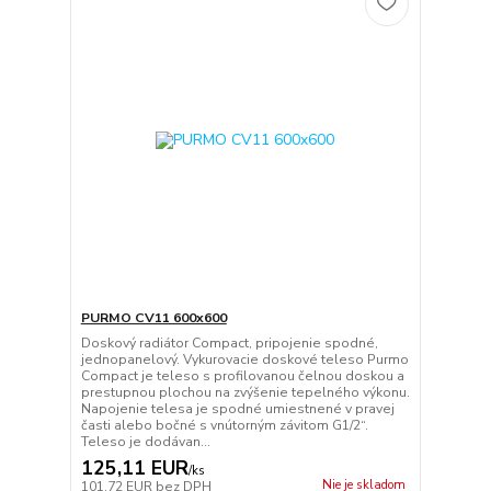
PURMO CV11 600x600
Doskový radiátor Compact, pripojenie spodné,
jednopanelový. Vykurovacie doskové teleso Purmo
Compact je teleso s profilovanou čelnou doskou a
prestupnou plochou na zvýšenie tepelného výkonu.
Napojenie telesa je spodné umiestnené v pravej
časti alebo bočné s vnútorným závitom G1/2“.
Teleso je dodávan...
125,11 EUR
/
ks
Nie je skladom
101,72 EUR
bez DPH