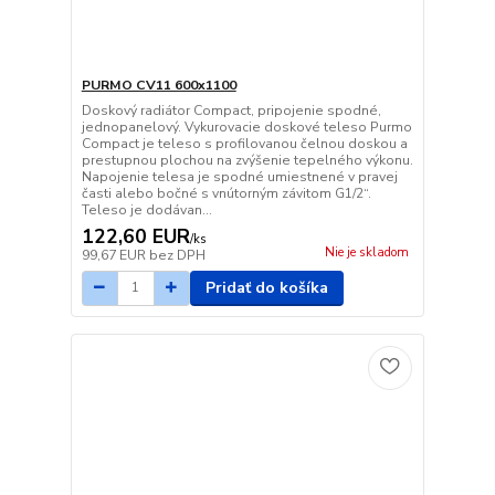
PURMO CV11 600x1100
Doskový radiátor Compact, pripojenie spodné,
jednopanelový. Vykurovacie doskové teleso Purmo
Compact je teleso s profilovanou čelnou doskou a
prestupnou plochou na zvýšenie tepelného výkonu.
Napojenie telesa je spodné umiestnené v pravej
časti alebo bočné s vnútorným závitom G1/2“.
Teleso je dodávan...
122,60 EUR
/
ks
Nie je skladom
99,67 EUR
bez DPH
Pridať do košíka