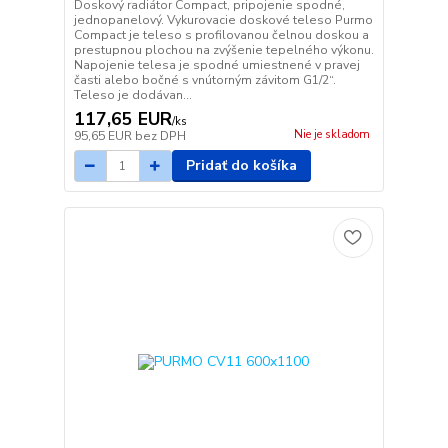
Doskový radiátor Compact, pripojenie spodné,
jednopanelový. Vykurovacie doskové teleso Purmo
Compact je teleso s profilovanou čelnou doskou a
prestupnou plochou na zvýšenie tepelného výkonu.
Napojenie telesa je spodné umiestnené v pravej
časti alebo bočné s vnútorným závitom G1/2“.
Teleso je dodávan...
117,65 EUR
/
ks
Nie je skladom
95,65 EUR
bez DPH
Pridať do košíka