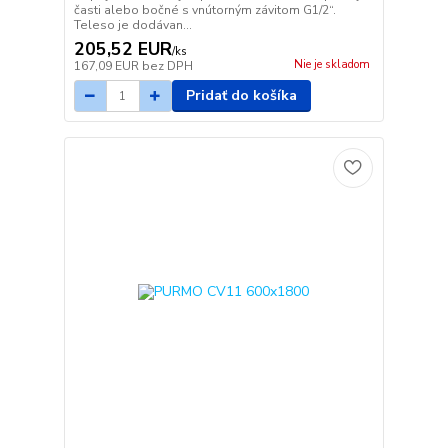
časti alebo bočné s vnútorným závitom G1/2“.
Teleso je dodávan...
205,52 EUR
/
ks
Nie je skladom
167,09 EUR
bez DPH
Pridať do košíka