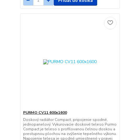
Pridať do košíka
PURMO CV11 600x1600
Doskový radiátor Compact, pripojenie spodné,
jednopanelový. Vykurovacie doskové teleso Purmo
Compact je teleso s profilovanou čelnou doskou a
prestupnou plochou na zvýšenie tepelného výkonu.
Napojenie telesa je spodné umiestnené v pravej