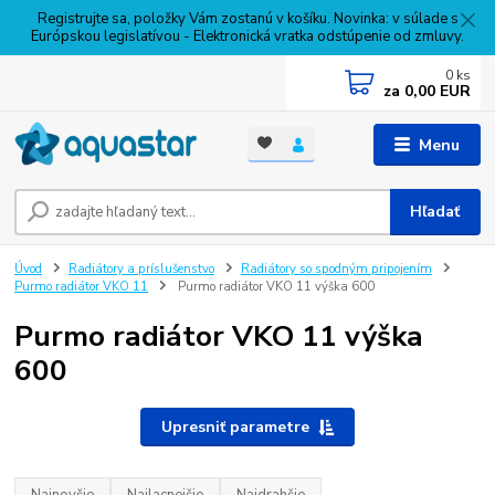
Registrujte sa, položky Vám zostanú v košíku. Novinka: v súlade s
Európskou legislatívou - Elektronická vratka odstúpenie od zmluvy.
0
ks
za
0,00 EUR
Menu
Hľadať
Úvod
Radiátory a príslušenstvo
Radiátory so spodným pripojením
Purmo radiátor VKO 11
Purmo radiátor VKO 11 výška 600
Purmo radiátor VKO 11 výška
600
Upresniť parametre