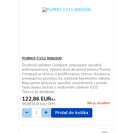
PURMO CV11 600x500
Doskový radiátor Compact, pripojenie spodné,
jednopanelový. Vykurovacie doskové teleso Purmo
Compact je teleso s profilovanou čelnou doskou a
prestupnou plochou na zvýšenie tepelného výkonu.
Napojenie telesa je spodné umiestnené v pravej
časti alebo bočné s vnútorným závitom G1/2“.
Teleso je dodávan...
122,86 EUR
/
ks
Nie je skladom
99,89 EUR
bez DPH
Pridať do košíka