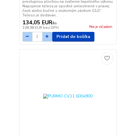
prestupnou plochou na zvýšenie tepelného výkonu.
Napojenie telesa je spodné umiestnené v pravej
časti alebo bočné s vnútorným závitom G1/2“.
Teleso je dodávan...
134,05 EUR
/
ks
Nie je skladom
108,98 EUR
bez DPH
Pridať do košíka