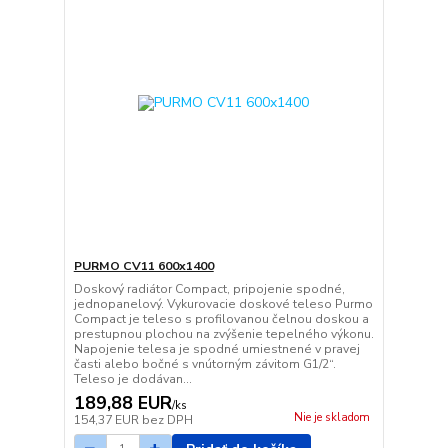
PURMO CV11 600x1400
Doskový radiátor Compact, pripojenie spodné,
jednopanelový. Vykurovacie doskové teleso Purmo
Compact je teleso s profilovanou čelnou doskou a
prestupnou plochou na zvýšenie tepelného výkonu.
Napojenie telesa je spodné umiestnené v pravej
časti alebo bočné s vnútorným závitom G1/2“.
Teleso je dodávan...
189,88 EUR
/
ks
Nie je skladom
154,37 EUR
bez DPH