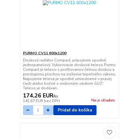
PURMO CV11 600x1200
Doskový radiátor Compact, pripojenie spodné,
jednopanelový. Vykurovacie doskové teleso Purmo
Compact je teleso s profilovanou čelnou doskou a
prestupnou plochou na zvýšenie tepelného výkonu.
Napojenie telesa je spodné umiestnené v pravej
časti alebo bočné s vnútorným závitom G1/2“.
Teleso je dodávan...
174,26 EUR
/
ks
Nie je skladom
141,67 EUR
bez DPH
Pridať do košíka