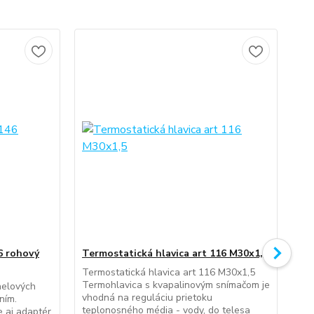
6 rohový
Termostatická hlavica art 116 M30x1,5
Te
M3
Termostatická hlavica art 116 M30x1,5
Termohlavica s kvapalinovým snímačom je
anelových
Ter
vhodná na reguláciu prietoku
ním.
M30
teplonosného média - vody, do telesa
e aj adaptér
sní