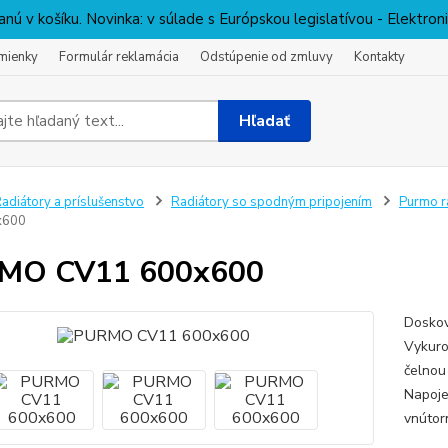
nú v košíku. Novinka: v súlade s Európskou legislatívou - Elektro
mienky
Formulár reklamácia
Odstúpenie od zmluvy
Kontakty
Hľadať
adiátory a príslušenstvo
Radiátory so spodným pripojením
Purmo r
x600
MO CV11 600x600
Doskov
Vykuro
čelnou
Napoje
vnútor