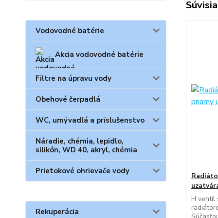
Súvisia
Vodovodné batérie
Akcia vodovodné batérie
Filtre na úpravu vody
Obehové čerpadlá
WC, umývadlá a príslušenstvo
Náradie, chémia, lepidlo,
silikón, WD 40, akryl, chémia
Prietokové ohrievače vody
Radiáto
uzatvára
H ventil
radiátor
Rekuperácia
Súčasťou