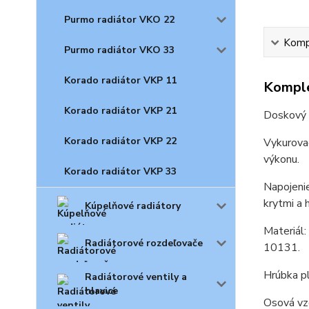
Purmo radiátor VKO 22
Kompl
Purmo radiátor VKO 33
Korado radiátor VKP 11
Komple
Korado radiátor VKP 21
Doskový r
Korado radiátor VKP 22
Vykurova
výkonu.
Korado radiátor VKP 33
Napojenie
krytmi a 
Kúpelňové radiátory
Materiál
Radiátorové rozdeľovače
10131.
Hrúbka pl
Radiátorové ventily a
hlavice
Osová vzd