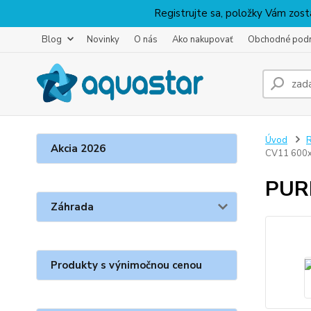
Registrujte sa, položky Vám zosta
Blog
Novinky
O nás
Ako nakupovať
Obchodné pod
Úvod
R
Akcia 2026
CV11 600
PUR
Záhrada
Produkty s výnimočnou cenou