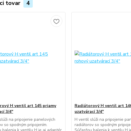
ci tovar
4
rový H ventil art 145 priamy
Radiátorový H ventil art 14
cí 3/4"
uzatvárací 3/4"
 slúži na pripojenie panelových
H ventil slúži na pripojenie p
ov so spodným pripojením.
radiátorov so spodným pripoje
 balenia k ventilu H je aj adaptér
Súčasťou balenia k ventilu H j