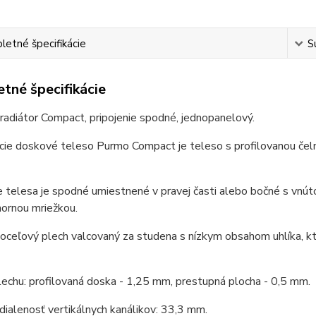
etné špecifikácie
S
tné špecifikácie
adiátor Compact, pripojenie spodné, jednopanelový.
cie doskové teleso Purmo Compact je teleso s profilovanou čel
 telesa je spodné umiestnené v pravej časti alebo bočné s vnú
hornou mriežkou.
: oceľový plech valcovaný za studena s nízkym obsahom uhlíka
echu: profilovaná doska - 1,25 mm, prestupná plocha - 0,5 mm.
ialenosť vertikálnych kanálikov: 33,3 mm.