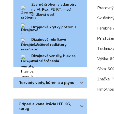
Zverné šróbenia adaptéry
Pracovný
na Al-Pex, PE-RT, meď,
uhlíková oceľ
Skúšobný
Dizajnové krytky potrubia
Farebné 
Prísluše
Dizajnové rebríkové
kúpelňové radiátory
Technické
Dizajnové ventily, hlavice,
Výška: 
zverné šróbenia
Šírka: 6
Značka: 
Rozvody vody, kúrenia a plynu
Hmotnosť
Odpad a kanalizácia HT, KG,
korug