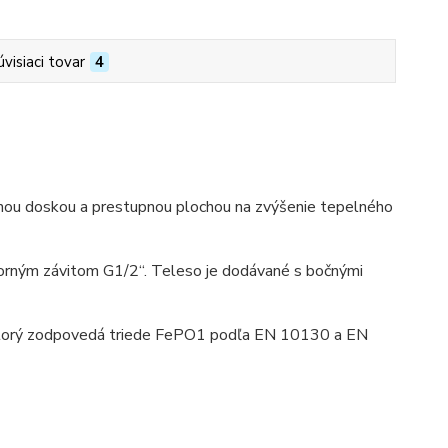
úvisiaci tovar
4
nou doskou a prestupnou plochou na zvýšenie tepelného
torným závitom G1/2“. Teleso je dodávané s bočnými
, ktorý zodpovedá triede FePO1 podľa EN 10130 a EN