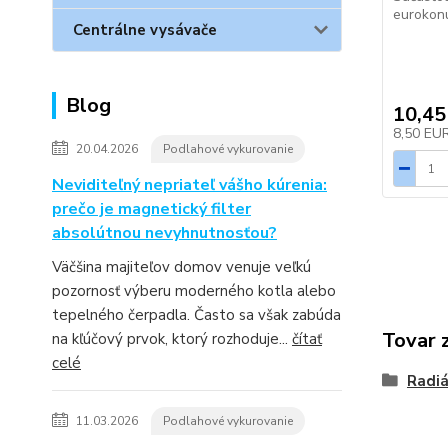
eurokon
Centrálne vysávače
Blog
10,45
8,50 EU
20.04.2026
Podlahové vykurovanie
Neviditeľný nepriateľ vášho kúrenia:
prečo je magnetický filter
absolútnou nevyhnutnosťou?
Väčšina majiteľov domov venuje veľkú
pozornosť výberu moderného kotla alebo
tepelného čerpadla. Často sa však zabúda
Tovar 
na kľúčový prvok, ktorý rozhoduje...
čítať
celé
Radiá
11.03.2026
Podlahové vykurovanie