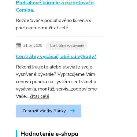
Podlahové kúrenie a rozdeľovače
Comisa.
Rozdeľovače podlahového kúrenia s
prietokomermi.
čítať celé
21.07.2025
Centrálne vysávanie
Centrálny vysávač, aké sú výhody?
Rekonštruujete alebo staviate svoje
vysnívané bývanie? Vypracujeme Vám
cenovú ponuku na systém centrálneho
vysávania, montáž, servis...zodpovieme
Vaše...
čítať celé
Zobraziť všetky články
Hodnotenie e-shopu