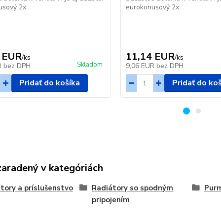
usový 2x:
eurokonusový 2x:
 EUR
11,14 EUR
/
ks
/
ks
Skladom
R
bez DPH
9,06 EUR
bez DPH
Pridať do košíka
Pridať do ko
zaradený v kategóriách
tory a príslušenstvo
Radiátory so spodným
Purm
pripojením