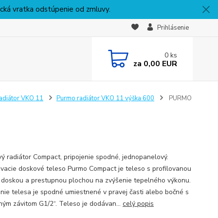
nická vratka odstúpenie od zmluvy.
Prihlásenie
0
ks
za
0,00 EUR
adiátor VKO 11
Purmo radiátor VKO 11 výška 600
PURMO
ý radiátor Compact, pripojenie spodné, jednopanelový.
vacie doskové teleso Purmo Compact je teleso s profilovanou
 doskou a prestupnou plochou na zvýšenie tepelného výkonu.
nie telesa je spodné umiestnené v pravej časti alebo bočné s
ným závitom G1/2“. Teleso je dodávan...
celý popis