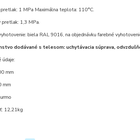
 pretlak: 1 MPa Maximálna teplota: 110°C.
 pretlak: 1,3 MPa.
vyhotovenie: biela RAL 9016, na objednávku farebné vyhotoveni
nstvo dodávané s telesom: uchytávacia súprava, odvzdušňo
 údaje:
600 mm
00 mm
Purmo
: 12,21kg