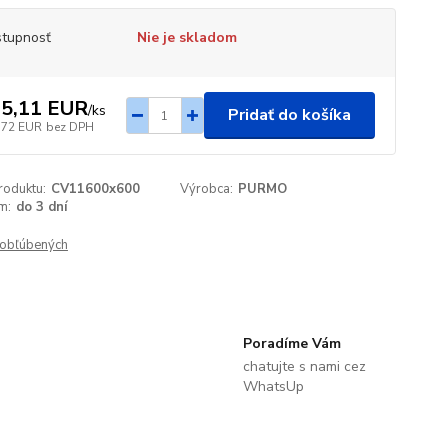
tupnosť
Nie je skladom
5,11 EUR
/
ks
Pridať do košíka
,72 EUR
bez DPH
roduktu:
CV11600x600
Výrobca:
PURMO
m:
do 3 dní
obľúbených
Poradíme Vám
chatujte s nami cez
WhatsUp