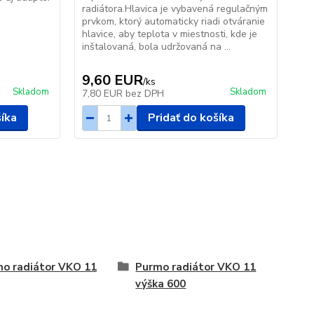
radiátora.Hlavica je vybavená regulačným
tep
prvkom, ktorý automaticky riadi otváranie
rad
hlavice, aby teplota v miestnosti, kde je
prv
inštalovaná, bola udržovaná na ...
hla
inš
9,60 EUR
2
/
ks
Skladom
Skladom
7,80 EUR
bez DPH
16
šíka
Pridať do košíka
o radiátor VKO 11
Purmo radiátor VKO 11
výška 600