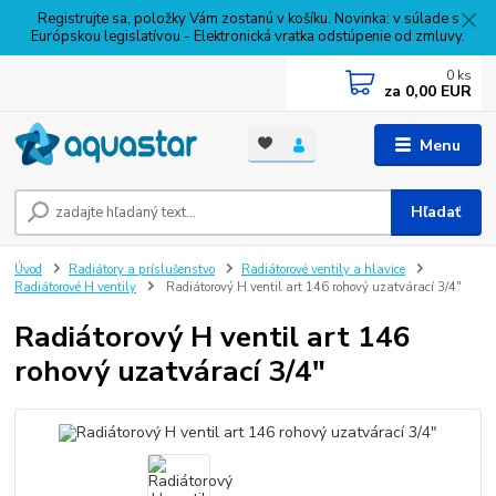
Registrujte sa, položky Vám zostanú v košíku. Novinka: v súlade s
Európskou legislatívou - Elektronická vratka odstúpenie od zmluvy.
0
ks
za
0,00 EUR
Menu
Hľadať
Úvod
Radiátory a príslušenstvo
Radiátorové ventily a hlavice
Radiátorové H ventily
Radiátorový H ventil art 146 rohový uzatvárací 3/4"
Radiátorový H ventil art 146
rohový uzatvárací 3/4"