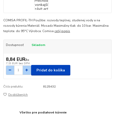
COMISA PROFIL-TH Použitie: rozvody teplnej, studenej vody a na
rozvody kúrenia Materiál: Mosadz Maximálny tlak: do 10 bar. Maximálna
teplota: do 95°C Výrobca: Comisa
celý popis
Dostupnosť
Skladom
8,84 EUR
/
ks
7,19 EUR
bez DPH
Pridať do košíka
Číslo produktu:
8125432
Do obľúbených
Všetko pre podlahové kúrenie