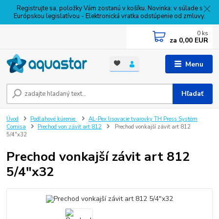
Registrujte sa, položky Vám zostanú v košíku. Novinka: v súlade s
Európskou legislatívou - Elektronická vratka odstúpenie od zmluvy.
0
ks
za
0,00 EUR
Menu
Hľadať
Úvod
Podlahové kúrenie
AL-Pex lisovacie tvarovky TH Press Systém
Comisa
Prechod von závit art 812
Prechod vonkajší závit art 812
5/4"x32
Prechod vonkajší závit art 812
5/4"x32