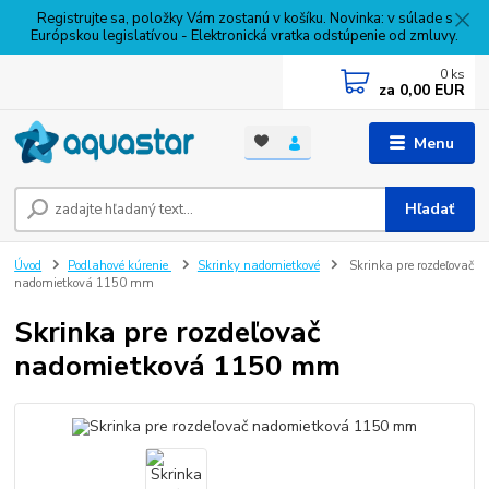
Registrujte sa, položky Vám zostanú v košíku. Novinka: v súlade s
Európskou legislatívou - Elektronická vratka odstúpenie od zmluvy.
0
ks
za
0,00 EUR
Menu
Hľadať
Úvod
Podlahové kúrenie
Skrinky nadomietkové
Skrinka pre rozdeľovač
nadomietková 1150 mm
Skrinka pre rozdeľovač
nadomietková 1150 mm