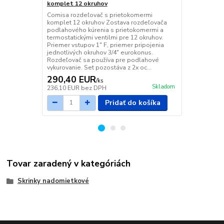
komplet 12 okruhov
komplet ner
Comisa rozdeľovač s prietokomermi
Comisa rozd
komplet 12 okruhov Zostava rozdeľovača
komplet ner
podlahového kúrenia s prietokomermi a
nerezového 
termostatickými ventilmi pre 12 okruhov.
kúrenia s pr
Priemer vstupov 1" F, priemer pripojenia
ventilmi pre
jednotlivých okruhov 3/4" eurokonus.
F, priemer p
Rozdeľovač sa používa pre podlahové
3/4" eurokon
vykurovanie. Set pozostáva z 2x oc...
podlahové vy
290,40 EUR
253,43 
/
ks
Skladom
236,10 EUR
bez DPH
206,04 EUR
Pridať do košíka
Tovar zaradený v kategóriách
Skrinky nadomietkové