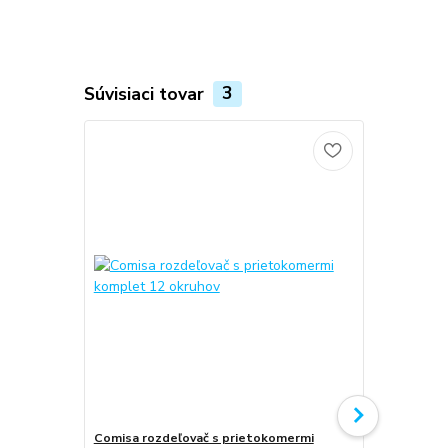
Súvisiaci tovar
3
Comisa rozdeľovač s prietokomermi
Comisa rozd