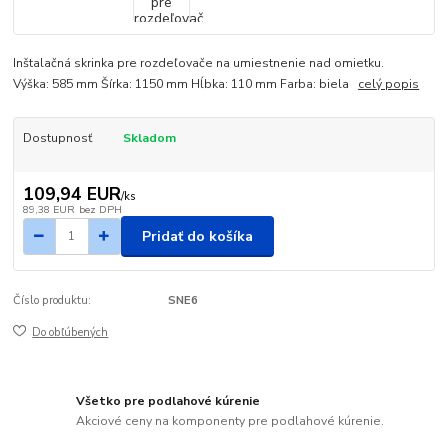
Inštalačná skrinka pre rozdeľovače na umiestnenie nad omietku.
Výška: 585 mm Šírka: 1150 mm Hĺbka: 110 mm Farba: biela
celý popis
Dostupnosť
Skladom
109,94 EUR
/
ks
89,38 EUR
bez DPH
Pridať do košíka
Číslo produktu:
SNE6
Do obľúbených
Všetko pre podlahové kúrenie
Akciové ceny na komponenty pre podlahové kúrenie.